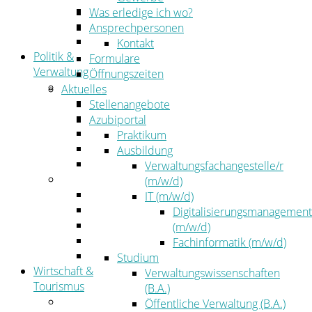
Kehrbezirksausschreibungen
Was erledige ich wo?
Amtsblatt
Ansprechpersonen
Öffentliche Ausschreibungen
Kontakt
Politik &
Formulare
Verwaltung
Öffnungszeiten
Politik
Aktuelles
Kreistag
Stellenangebote
Kreistagsinformationssystem
Azubiportal
Bürgerinformationssystem
Praktikum
Wahlen
Ausbildung
Leitbild
Verwaltungsfachangestelle/r
Verwaltung
(m/w/d)
Der Landrat
IT (m/w/d)
Gleichstellung
Digitalisierungsmanagement
Job & Karriere
(m/w/d)
Kommunalaufsicht
Fachinformatik (m/w/d)
Zahlen, Daten, Fakten
Studium
Wirtschaft &
Verwaltungswissenschaften
Tourismus
(B.A.)
Wirtschaft
Öffentliche Verwaltung (B.A.)