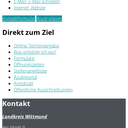
E-Mail:
E-Mail schreiben
Internet:
Website
Kontaktformular
Route planen
Direkt zum Ziel
Online-Terminvergabe
Was erledige ich wo?
Formulare
Öffnungszeiten
Stellenangebote
Azubiportal
Amtsblatt
Öffentliche Ausschreibungen
Kontakt
Landkreis Wittmund
Am Markt 9