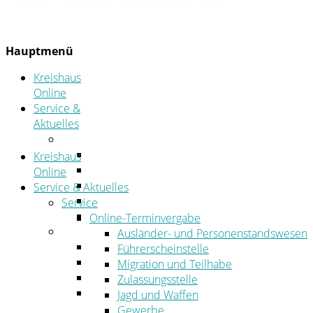
Hauptmenü
Kreishaus
Online
Service &
Aktuelles
Service
Online-Terminvergabe
Kreishaus
Was erledige ich wo?
Online
Ansprechpersonen
Service & Aktuelles
Formulare
Service
Öffnungszeiten
Online-Terminvergabe
Aktuelles
Ausländer- und Personenstandswesen
Stellenangebote
Führerscheinstelle
Azubiportal
Migration und Teilhabe
Pressemitteilungen
Zulassungsstelle
Bekanntmachungen & öffentliche
Jagd und Waffen
Zustellungen
Gewerbe