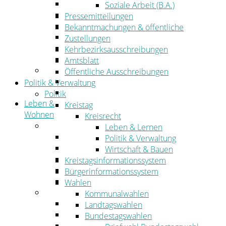
Wirtschaftsförderung
Soziale Arbeit (B.A.)
Gewerbeflächen und Unternehmen
Pressemitteilungen
Arbeitgeberservice
Bekanntmachungen & öffentliche
Mobilfunk & Breitband
Zustellungen
Straßen- und Radwegebau
Kehrbezirksausschreibungen
Landwirtschaft
Amtsblatt
Tourismus
Öffentliche Ausschreibungen
Freizeit und Urlaub im Landkreis
Politik & Verwaltung
Veranstaltungen
Politik
Leben &
Kreistag
Wohnen
Kreisrecht
Leben
Leben & Lernen
Migration
Politik & Verwaltung
Schulen, Bildung, Sport und Kultur
Wirtschaft & Bauen
Soziales
Kreistagsinformationssystem
Gesundheit
Bürgerinformationssystem
Jugend, Familie und Senioren
Wahlen
Wohnen
Kommunalwahlen
Bauen und Planen
Landtagswahlen
Abfall
Bundestagswahlen
Verkehr