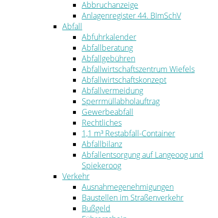
Abbruchanzeige
Anlagenregister 44. BImSchV
Abfall
Abfuhrkalender
Abfallberatung
Abfallgebühren
Abfallwirtschaftszentrum Wiefels
Abfallwirtschaftskonzept
Abfallvermeidung
Sperrmüllabholauftrag
Gewerbeabfall
Rechtliches
1,1 m³ Restabfall-Container
Abfallbilanz
Abfallentsorgung auf Langeoog und
Spiekeroog
Verkehr
Ausnahmegenehmigungen
Baustellen im Straßenverkehr
Bußgeld