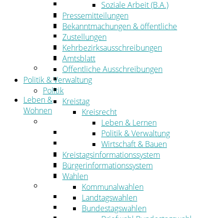
Wirtschaftsförderung
Soziale Arbeit (B.A.)
Gewerbeflächen und Unternehmen
Pressemitteilungen
Arbeitgeberservice
Bekanntmachungen & öffentliche
Mobilfunk & Breitband
Zustellungen
Straßen- und Radwegebau
Kehrbezirksausschreibungen
Landwirtschaft
Amtsblatt
Tourismus
Öffentliche Ausschreibungen
Freizeit und Urlaub im Landkreis
Politik & Verwaltung
Veranstaltungen
Politik
Leben &
Kreistag
Wohnen
Kreisrecht
Leben
Leben & Lernen
Migration
Politik & Verwaltung
Schulen, Bildung, Sport und Kultur
Wirtschaft & Bauen
Soziales
Kreistagsinformationssystem
Gesundheit
Bürgerinformationssystem
Jugend, Familie und Senioren
Wahlen
Wohnen
Kommunalwahlen
Bauen und Planen
Landtagswahlen
Abfall
Bundestagswahlen
Verkehr