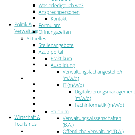
Kehrbezirksausschreibungen
Was erledige ich wo?
Amtsblatt
Ansprechpersonen
Öffentliche Ausschreibungen
Kontakt
Politik &
Formulare
Verwaltung
Öffnungszeiten
Politik
Aktuelles
Kreistag
Stellenangebote
Kreistagsinformationssystem
Azubiportal
Bürgerinformationssystem
Praktikum
Wahlen
Ausbildung
Leitbild
Verwaltungsfachangestelle/r
Verwaltung
(m/w/d)
Der Landrat
IT (m/w/d)
Gleichstellung
Digitalisierungsmanagement
Job & Karriere
(m/w/d)
Kommunalaufsicht
Fachinformatik (m/w/d)
Zahlen, Daten, Fakten
Studium
Wirtschaft &
Verwaltungswissenschaften
Tourismus
(B.A.)
Wirtschaft
Öffentliche Verwaltung (B.A.)