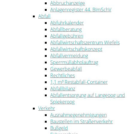
Abbruchanzeige
Anlagenregister 44. BImSchV
Abfall
Abfuhrkalender
Abfallberatung
Abfallgebühren
Abfallwirtschaftszentrum Wiefels
Abfallwirtschaftskonzept
Abfallvermeidung
Sperrmüllabholauftrag
Gewerbeabfall
Rechtliches
1,1 m³ Restabfall-Container
Abfallbilanz
Abfallentsorgung auf Langeoog und
Spiekeroog
Verkehr
Ausnahmegenehmigungen
Baustellen im Straßenverkehr
Bußgeld