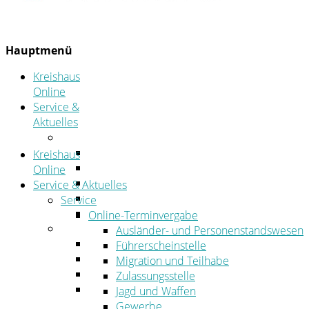
Hauptmenü
Kreishaus
Online
Service &
Aktuelles
Service
Online-Terminvergabe
Kreishaus
Was erledige ich wo?
Online
Ansprechpersonen
Service & Aktuelles
Formulare
Service
Öffnungszeiten
Online-Terminvergabe
Aktuelles
Ausländer- und Personenstandswesen
Stellenangebote
Führerscheinstelle
Azubiportal
Migration und Teilhabe
Pressemitteilungen
Zulassungsstelle
Bekanntmachungen & öffentliche
Jagd und Waffen
Zustellungen
Gewerbe