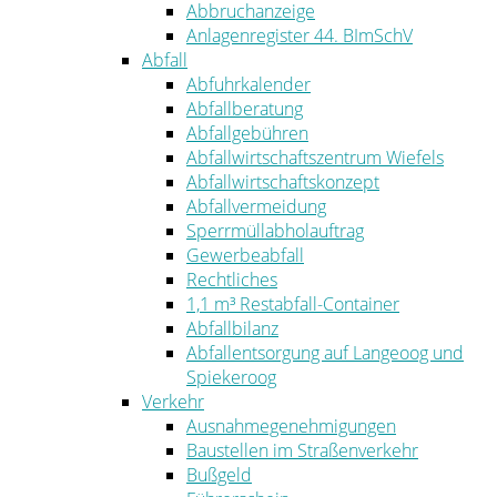
Abbruchanzeige
Anlagenregister 44. BImSchV
Abfall
Abfuhrkalender
Abfallberatung
Abfallgebühren
Abfallwirtschaftszentrum Wiefels
Abfallwirtschaftskonzept
Abfallvermeidung
Sperrmüllabholauftrag
Gewerbeabfall
Rechtliches
1,1 m³ Restabfall-Container
Abfallbilanz
Abfallentsorgung auf Langeoog und
Spiekeroog
Verkehr
Ausnahmegenehmigungen
Baustellen im Straßenverkehr
Bußgeld