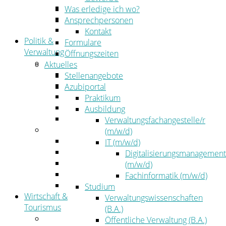
Kehrbezirksausschreibungen
Was erledige ich wo?
Amtsblatt
Ansprechpersonen
Öffentliche Ausschreibungen
Kontakt
Politik &
Formulare
Verwaltung
Öffnungszeiten
Politik
Aktuelles
Kreistag
Stellenangebote
Kreistagsinformationssystem
Azubiportal
Bürgerinformationssystem
Praktikum
Wahlen
Ausbildung
Leitbild
Verwaltungsfachangestelle/r
Verwaltung
(m/w/d)
Der Landrat
IT (m/w/d)
Gleichstellung
Digitalisierungsmanagement
Job & Karriere
(m/w/d)
Kommunalaufsicht
Fachinformatik (m/w/d)
Zahlen, Daten, Fakten
Studium
Wirtschaft &
Verwaltungswissenschaften
Tourismus
(B.A.)
Wirtschaft
Öffentliche Verwaltung (B.A.)