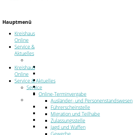
Hauptmenü
Kreishaus
Online
Service &
Aktuelles
Service
Online-Terminvergabe
Kreishaus
Was erledige ich wo?
Online
Ansprechpersonen
Service & Aktuelles
Formulare
Service
Öffnungszeiten
Online-Terminvergabe
Aktuelles
Ausländer- und Personenstandswesen
Stellenangebote
Führerscheinstelle
Azubiportal
Migration und Teilhabe
Pressemitteilungen
Zulassungsstelle
Bekanntmachungen & öffentliche
Jagd und Waffen
Zustellungen
Gewerbe