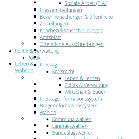
Wirtschaftsförderung
Soziale Arbeit (B.A.)
Gewerbeflächen und Unternehmen
Pressemitteilungen
Arbeitgeberservice
Bekanntmachungen & öffentliche
Mobilfunk & Breitband
Zustellungen
Straßen- und Radwegebau
Kehrbezirksausschreibungen
Landwirtschaft
Amtsblatt
Tourismus
Öffentliche Ausschreibungen
Freizeit und Urlaub im Landkreis
Politik & Verwaltung
Veranstaltungen
Politik
Leben &
Kreistag
Wohnen
Kreisrecht
Leben
Leben & Lernen
Migration
Politik & Verwaltung
Schulen, Bildung, Sport und Kultur
Wirtschaft & Bauen
Soziales
Kreistagsinformationssystem
Gesundheit
Bürgerinformationssystem
Jugend, Familie und Senioren
Wahlen
Wohnen
Kommunalwahlen
Bauen und Planen
Landtagswahlen
Abfall
Bundestagswahlen
Verkehr