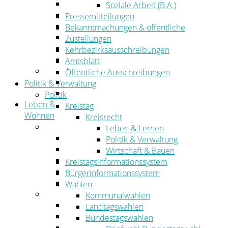
Wirtschaftsförderung
Soziale Arbeit (B.A.)
Gewerbeflächen und Unternehmen
Pressemitteilungen
Arbeitgeberservice
Bekanntmachungen & öffentliche
Mobilfunk & Breitband
Zustellungen
Straßen- und Radwegebau
Kehrbezirksausschreibungen
Landwirtschaft
Amtsblatt
Tourismus
Öffentliche Ausschreibungen
Freizeit und Urlaub im Landkreis
Politik & Verwaltung
Veranstaltungen
Politik
Leben &
Kreistag
Wohnen
Kreisrecht
Leben
Leben & Lernen
Migration
Politik & Verwaltung
Schulen, Bildung, Sport und Kultur
Wirtschaft & Bauen
Soziales
Kreistagsinformationssystem
Gesundheit
Bürgerinformationssystem
Jugend, Familie und Senioren
Wahlen
Wohnen
Kommunalwahlen
Bauen und Planen
Landtagswahlen
Abfall
Bundestagswahlen
Verkehr