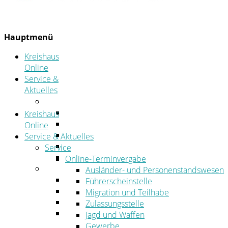
Hauptmenü
Kreishaus
Online
Service &
Aktuelles
Service
Online-Terminvergabe
Kreishaus
Was erledige ich wo?
Online
Ansprechpersonen
Service & Aktuelles
Formulare
Service
Öffnungszeiten
Online-Terminvergabe
Aktuelles
Ausländer- und Personenstandswesen
Stellenangebote
Führerscheinstelle
Azubiportal
Migration und Teilhabe
Pressemitteilungen
Zulassungsstelle
Bekanntmachungen & öffentliche
Jagd und Waffen
Zustellungen
Gewerbe