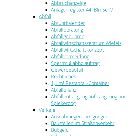
Abbruchanzeige
Anlagenregister 44. BImSchV
Abfall
Abfuhrkalender
Abfallberatung
Abfallgebühren
Abfallwirtschaftszentrum Wiefels
Abfallwirtschaftskonzept
Abfallvermeidung
Sperrmüllabholauftrag
Gewerbeabfall
Rechtliches
1,1 m³ Restabfall-Container
Abfallbilanz
Abfallentsorgung auf Langeoog und
Spiekeroog
Verkehr
Ausnahmegenehmigungen
Baustellen im Straßenverkehr
Bußgeld