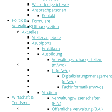
Kehrbezirksausschreibungen
Was erledige ich wo?
Amtsblatt
Ansprechpersonen
Öffentliche Ausschreibungen
Kontakt
Politik &
Formulare
Verwaltung
Öffnungszeiten
Politik
Aktuelles
Kreistag
Stellenangebote
Kreistagsinformationssystem
Azubiportal
Bürgerinformationssystem
Praktikum
Wahlen
Ausbildung
Leitbild
Verwaltungsfachangestelle/r
Verwaltung
(m/w/d)
Der Landrat
IT (m/w/d)
Gleichstellung
Digitalisierungsmanagement
Job & Karriere
(m/w/d)
Kommunalaufsicht
Fachinformatik (m/w/d)
Zahlen, Daten, Fakten
Studium
Wirtschaft &
Verwaltungswissenschaften
Tourismus
(B.A.)
Wirtschaft
Öffentliche Verwaltung (B.A.)