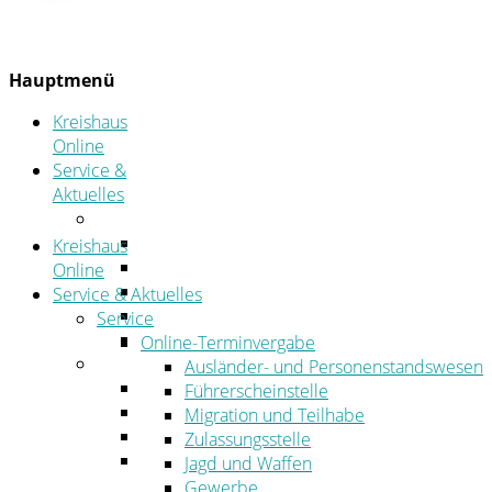
Hauptmenü
Kreishaus
Online
Service &
Aktuelles
Service
Online-Terminvergabe
Kreishaus
Was erledige ich wo?
Online
Ansprechpersonen
Service & Aktuelles
Formulare
Service
Öffnungszeiten
Online-Terminvergabe
Aktuelles
Ausländer- und Personenstandswesen
Stellenangebote
Führerscheinstelle
Azubiportal
Migration und Teilhabe
Pressemitteilungen
Zulassungsstelle
Bekanntmachungen & öffentliche
Jagd und Waffen
Zustellungen
Gewerbe