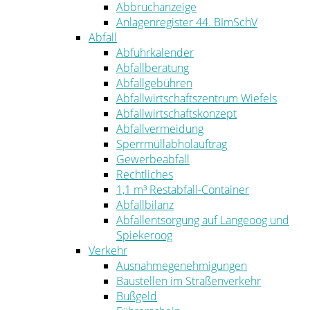
Abbruchanzeige
Anlagenregister 44. BImSchV
Abfall
Abfuhrkalender
Abfallberatung
Abfallgebühren
Abfallwirtschaftszentrum Wiefels
Abfallwirtschaftskonzept
Abfallvermeidung
Sperrmüllabholauftrag
Gewerbeabfall
Rechtliches
1,1 m³ Restabfall-Container
Abfallbilanz
Abfallentsorgung auf Langeoog und
Spiekeroog
Verkehr
Ausnahmegenehmigungen
Baustellen im Straßenverkehr
Bußgeld