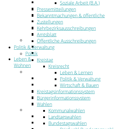
Wirtschaftsförderung
Soziale Arbeit (B.A.)
Gewerbeflächen und Unternehmen
Pressemitteilungen
Arbeitgeberservice
Bekanntmachungen & öffentliche
Mobilfunk & Breitband
Zustellungen
Straßen- und Radwegebau
Kehrbezirksausschreibungen
Landwirtschaft
Amtsblatt
Tourismus
Öffentliche Ausschreibungen
Freizeit und Urlaub im Landkreis
Politik & Verwaltung
Veranstaltungen
Politik
Leben &
Kreistag
Wohnen
Kreisrecht
Leben
Leben & Lernen
Migration
Politik & Verwaltung
Schulen, Bildung, Sport und Kultur
Wirtschaft & Bauen
Soziales
Kreistagsinformationssystem
Gesundheit
Bürgerinformationssystem
Jugend, Familie und Senioren
Wahlen
Wohnen
Kommunalwahlen
Bauen und Planen
Landtagswahlen
Abfall
Bundestagswahlen
Verkehr