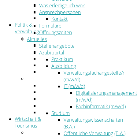
Kehrbezirksausschreibungen
Was erledige ich wo?
Amtsblatt
Ansprechpersonen
Öffentliche Ausschreibungen
Kontakt
Politik &
Formulare
Verwaltung
Öffnungszeiten
Politik
Aktuelles
Kreistag
Stellenangebote
Kreistagsinformationssystem
Azubiportal
Bürgerinformationssystem
Praktikum
Wahlen
Ausbildung
Leitbild
Verwaltungsfachangestelle/r
Verwaltung
(m/w/d)
Der Landrat
IT (m/w/d)
Gleichstellung
Digitalisierungsmanagement
Job & Karriere
(m/w/d)
Kommunalaufsicht
Fachinformatik (m/w/d)
Zahlen, Daten, Fakten
Studium
Wirtschaft &
Verwaltungswissenschaften
Tourismus
(B.A.)
Wirtschaft
Öffentliche Verwaltung (B.A.)