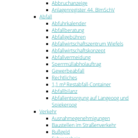
Abbruchanzeige
Anlagenregister 44. BImSchV
Abfall
Abfuhrkalender
Abfallberatung
Abfallgebühren
Abfallwirtschaftszentrum Wiefels
Abfallwirtschaftskonzept
Abfallvermeidung
Sperrmüllabholauftrag
Gewerbeabfall
Rechtliches
1,1 m³ Restabfall-Container
Abfallbilanz
Abfallentsorgung auf Langeoog und
Spiekeroog
Verkehr
Ausnahmegenehmigungen
Baustellen im Straßenverkehr
Bußgeld