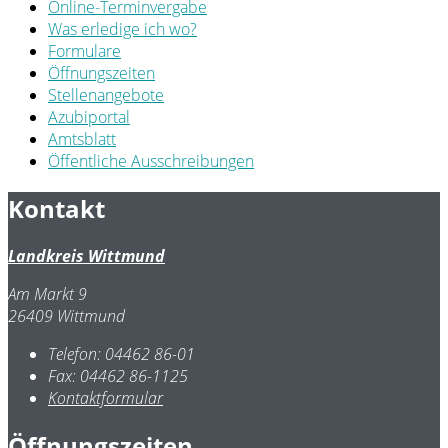
Online-Terminvergabe
Was erledige ich wo?
Formulare
Öffnungszeiten
Stellenangebote
Azubiportal
Amtsblatt
Öffentliche Ausschreibungen
Kontakt
Landkreis Wittmund
Am Markt 9
26409 Wittmund
Telefon:
04462 86-01
Fax:
04462 86-1125
Kontaktformular
Öffnungszeiten