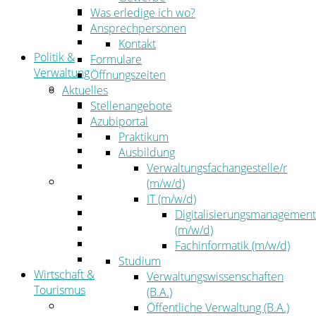
Kehrbezirksausschreibungen
Was erledige ich wo?
Amtsblatt
Ansprechpersonen
Öffentliche Ausschreibungen
Kontakt
Politik &
Formulare
Verwaltung
Öffnungszeiten
Politik
Aktuelles
Kreistag
Stellenangebote
Kreistagsinformationssystem
Azubiportal
Bürgerinformationssystem
Praktikum
Wahlen
Ausbildung
Leitbild
Verwaltungsfachangestelle/r
Verwaltung
(m/w/d)
Der Landrat
IT (m/w/d)
Gleichstellung
Digitalisierungsmanagement
Job & Karriere
(m/w/d)
Kommunalaufsicht
Fachinformatik (m/w/d)
Zahlen, Daten, Fakten
Studium
Wirtschaft &
Verwaltungswissenschaften
Tourismus
(B.A.)
Wirtschaft
Öffentliche Verwaltung (B.A.)