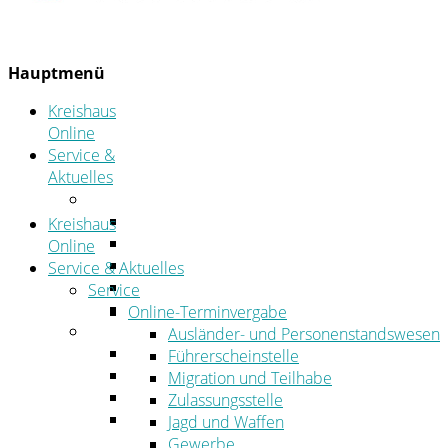
Hauptmenü
Kreishaus
Online
Service &
Aktuelles
Service
Online-Terminvergabe
Kreishaus
Was erledige ich wo?
Online
Ansprechpersonen
Service & Aktuelles
Formulare
Service
Öffnungszeiten
Online-Terminvergabe
Aktuelles
Ausländer- und Personenstandswesen
Stellenangebote
Führerscheinstelle
Azubiportal
Migration und Teilhabe
Pressemitteilungen
Zulassungsstelle
Bekanntmachungen & öffentliche
Jagd und Waffen
Zustellungen
Gewerbe