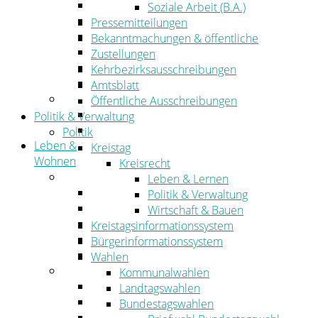
Wirtschaftsförderung
Soziale Arbeit (B.A.)
Gewerbeflächen und Unternehmen
Pressemitteilungen
Arbeitgeberservice
Bekanntmachungen & öffentliche
Mobilfunk & Breitband
Zustellungen
Straßen- und Radwegebau
Kehrbezirksausschreibungen
Landwirtschaft
Amtsblatt
Tourismus
Öffentliche Ausschreibungen
Freizeit und Urlaub im Landkreis
Politik & Verwaltung
Veranstaltungen
Politik
Leben &
Kreistag
Wohnen
Kreisrecht
Leben
Leben & Lernen
Migration
Politik & Verwaltung
Schulen, Bildung, Sport und Kultur
Wirtschaft & Bauen
Soziales
Kreistagsinformationssystem
Gesundheit
Bürgerinformationssystem
Jugend, Familie und Senioren
Wahlen
Wohnen
Kommunalwahlen
Bauen und Planen
Landtagswahlen
Abfall
Bundestagswahlen
Verkehr