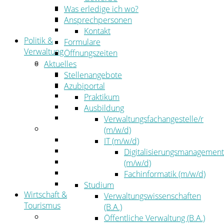
Kehrbezirksausschreibungen
Was erledige ich wo?
Amtsblatt
Ansprechpersonen
Öffentliche Ausschreibungen
Kontakt
Politik &
Formulare
Verwaltung
Öffnungszeiten
Politik
Aktuelles
Kreistag
Stellenangebote
Kreistagsinformationssystem
Azubiportal
Bürgerinformationssystem
Praktikum
Wahlen
Ausbildung
Leitbild
Verwaltungsfachangestelle/r
Verwaltung
(m/w/d)
Der Landrat
IT (m/w/d)
Gleichstellung
Digitalisierungsmanagement
Job & Karriere
(m/w/d)
Kommunalaufsicht
Fachinformatik (m/w/d)
Zahlen, Daten, Fakten
Studium
Wirtschaft &
Verwaltungswissenschaften
Tourismus
(B.A.)
Wirtschaft
Öffentliche Verwaltung (B.A.)