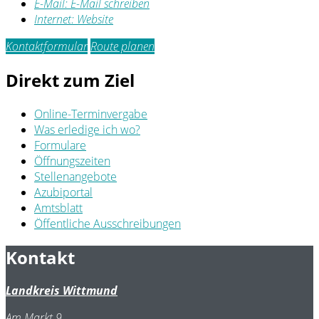
E-Mail:
E-Mail schreiben
Internet:
Website
Kontaktformular
Route planen
Direkt zum Ziel
Online-Terminvergabe
Was erledige ich wo?
Formulare
Öffnungszeiten
Stellenangebote
Azubiportal
Amtsblatt
Öffentliche Ausschreibungen
Kontakt
Landkreis Wittmund
Am Markt 9