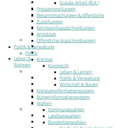
Wirtschaftsförderung
Soziale Arbeit (B.A.)
Gewerbeflächen und Unternehmen
Pressemitteilungen
Arbeitgeberservice
Bekanntmachungen & öffentliche
Mobilfunk & Breitband
Zustellungen
Straßen- und Radwegebau
Kehrbezirksausschreibungen
Landwirtschaft
Amtsblatt
Tourismus
Öffentliche Ausschreibungen
Freizeit und Urlaub im Landkreis
Politik & Verwaltung
Veranstaltungen
Politik
Leben &
Kreistag
Wohnen
Kreisrecht
Leben
Leben & Lernen
Migration
Politik & Verwaltung
Schulen, Bildung, Sport und Kultur
Wirtschaft & Bauen
Soziales
Kreistagsinformationssystem
Gesundheit
Bürgerinformationssystem
Jugend, Familie und Senioren
Wahlen
Wohnen
Kommunalwahlen
Bauen und Planen
Landtagswahlen
Abfall
Bundestagswahlen
Verkehr