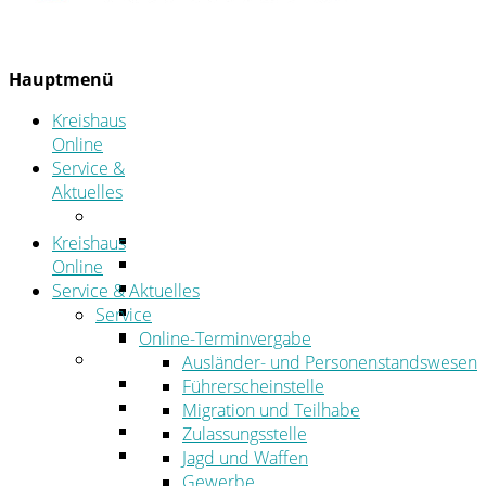
Hauptmenü
Kreishaus
Online
Service &
Aktuelles
Service
Online-Terminvergabe
Kreishaus
Was erledige ich wo?
Online
Ansprechpersonen
Service & Aktuelles
Formulare
Service
Öffnungszeiten
Online-Terminvergabe
Aktuelles
Ausländer- und Personenstandswesen
Stellenangebote
Führerscheinstelle
Azubiportal
Migration und Teilhabe
Pressemitteilungen
Zulassungsstelle
Bekanntmachungen & öffentliche
Jagd und Waffen
Zustellungen
Gewerbe