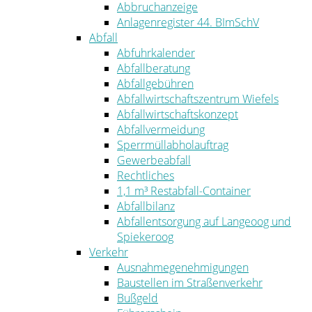
Abbruchanzeige
Anlagenregister 44. BImSchV
Abfall
Abfuhrkalender
Abfallberatung
Abfallgebühren
Abfallwirtschaftszentrum Wiefels
Abfallwirtschaftskonzept
Abfallvermeidung
Sperrmüllabholauftrag
Gewerbeabfall
Rechtliches
1,1 m³ Restabfall-Container
Abfallbilanz
Abfallentsorgung auf Langeoog und
Spiekeroog
Verkehr
Ausnahmegenehmigungen
Baustellen im Straßenverkehr
Bußgeld