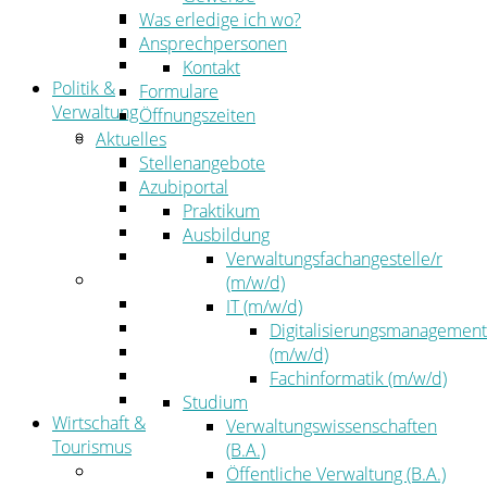
Kehrbezirksausschreibungen
Was erledige ich wo?
Amtsblatt
Ansprechpersonen
Öffentliche Ausschreibungen
Kontakt
Politik &
Formulare
Verwaltung
Öffnungszeiten
Politik
Aktuelles
Kreistag
Stellenangebote
Kreistagsinformationssystem
Azubiportal
Bürgerinformationssystem
Praktikum
Wahlen
Ausbildung
Leitbild
Verwaltungsfachangestelle/r
Verwaltung
(m/w/d)
Der Landrat
IT (m/w/d)
Gleichstellung
Digitalisierungsmanagement
Job & Karriere
(m/w/d)
Kommunalaufsicht
Fachinformatik (m/w/d)
Zahlen, Daten, Fakten
Studium
Wirtschaft &
Verwaltungswissenschaften
Tourismus
(B.A.)
Wirtschaft
Öffentliche Verwaltung (B.A.)