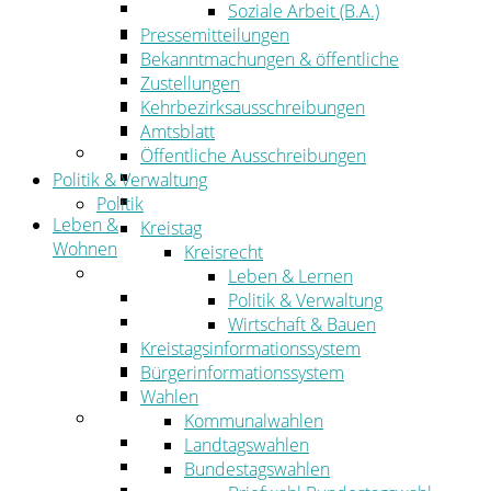
Wirtschaftsförderung
Soziale Arbeit (B.A.)
Gewerbeflächen und Unternehmen
Pressemitteilungen
Arbeitgeberservice
Bekanntmachungen & öffentliche
Mobilfunk & Breitband
Zustellungen
Straßen- und Radwegebau
Kehrbezirksausschreibungen
Landwirtschaft
Amtsblatt
Tourismus
Öffentliche Ausschreibungen
Freizeit und Urlaub im Landkreis
Politik & Verwaltung
Veranstaltungen
Politik
Leben &
Kreistag
Wohnen
Kreisrecht
Leben
Leben & Lernen
Migration
Politik & Verwaltung
Schulen, Bildung, Sport und Kultur
Wirtschaft & Bauen
Soziales
Kreistagsinformationssystem
Gesundheit
Bürgerinformationssystem
Jugend, Familie und Senioren
Wahlen
Wohnen
Kommunalwahlen
Bauen und Planen
Landtagswahlen
Abfall
Bundestagswahlen
Verkehr