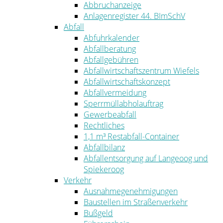
Abbruchanzeige
Anlagenregister 44. BImSchV
Abfall
Abfuhrkalender
Abfallberatung
Abfallgebühren
Abfallwirtschaftszentrum Wiefels
Abfallwirtschaftskonzept
Abfallvermeidung
Sperrmüllabholauftrag
Gewerbeabfall
Rechtliches
1,1 m³ Restabfall-Container
Abfallbilanz
Abfallentsorgung auf Langeoog und
Spiekeroog
Verkehr
Ausnahmegenehmigungen
Baustellen im Straßenverkehr
Bußgeld