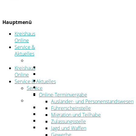
Hauptmenü
Kreishaus
Online
Service &
Aktuelles
Service
Online-Terminvergabe
Kreishaus
Was erledige ich wo?
Online
Ansprechpersonen
Service & Aktuelles
Formulare
Service
Öffnungszeiten
Online-Terminvergabe
Aktuelles
Ausländer- und Personenstandswesen
Stellenangebote
Führerscheinstelle
Azubiportal
Migration und Teilhabe
Pressemitteilungen
Zulassungsstelle
Bekanntmachungen & öffentliche
Jagd und Waffen
Zustellungen
Gewerbe