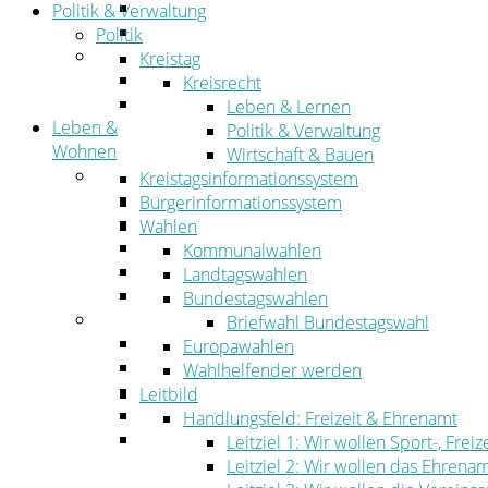
Straßen- und Radwegebau
Politik & Verwaltung
Landwirtschaft
Politik
Tourismus
Kreistag
Freizeit und Urlaub im Landkreis
Kreisrecht
Veranstaltungen
Leben & Lernen
Leben &
Politik & Verwaltung
Wohnen
Wirtschaft & Bauen
Leben
Kreistagsinformationssystem
Migration
Bürgerinformationssystem
Schulen, Bildung, Sport und Kultur
Wahlen
Soziales
Kommunalwahlen
Gesundheit
Landtagswahlen
Jugend, Familie und Senioren
Bundestagswahlen
Wohnen
Briefwahl Bundestagswahl
Bauen und Planen
Europawahlen
Abfall
Wahlhelfender werden
Verkehr
Leitbild
Umwelt
Handlungsfeld: Freizeit & Ehrenamt
Ordnung
Leitziel 1: Wir wollen Sport-, Fr
Leitziel 2: Wir wollen das Ehrena