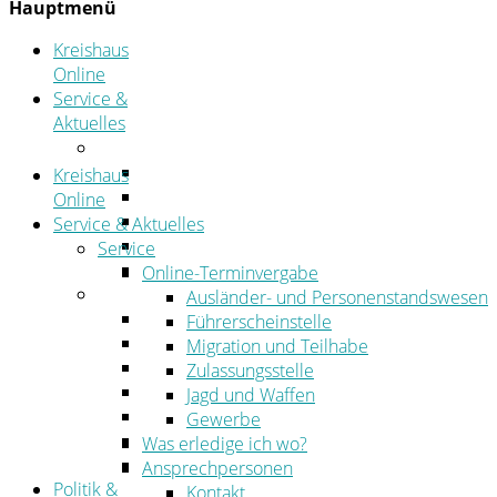
Hauptmenü
Kreishaus
Online
Service &
Aktuelles
Service
Online-Terminvergabe
Kreishaus
Was erledige ich wo?
Online
Ansprechpersonen
Service & Aktuelles
Formulare
Service
Öffnungszeiten
Online-Terminvergabe
Aktuelles
Ausländer- und Personenstandswesen
Stellenangebote
Führerscheinstelle
Azubiportal
Migration und Teilhabe
Pressemitteilungen
Zulassungsstelle
Bekanntmachungen & öffentliche Zustellung
Jagd und Waffen
Kehrbezirksausschreibungen
Gewerbe
Amtsblatt
Was erledige ich wo?
Öffentliche Ausschreibungen
Ansprechpersonen
Politik &
Kontakt