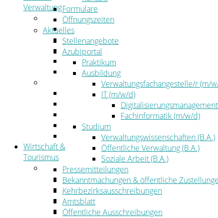
Verwaltung
Formulare
Politik
Öffnungszeiten
Kreistag
Aktuelles
Kreistagsinformationssystem
Stellenangebote
Bürgerinformationssystem
Azubiportal
Wahlen
Praktikum
Leitbild
Ausbildung
Verwaltung
Verwaltungsfachangestelle/r (m/w
Der Landrat
IT (m/w/d)
Gleichstellung
Digitalisierungsmanagement
Job & Karriere
Fachinformatik (m/w/d)
Kommunalaufsicht
Studium
Zahlen, Daten, Fakten
Verwaltungswissenschaften (B.A.)
Wirtschaft &
Öffentliche Verwaltung (B.A.)
Tourismus
Soziale Arbeit (B.A.)
Wirtschaft
Pressemitteilungen
Wirtschaftsförderung
Bekanntmachungen & öffentliche Zustellung
Gewerbeflächen und Unternehmen
Kehrbezirksausschreibungen
Arbeitgeberservice
Amtsblatt
Mobilfunk & Breitband
Öffentliche Ausschreibungen