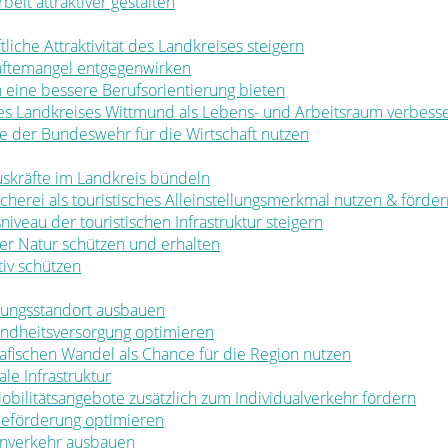
rbeit attraktiver gestalten
ftliche Attraktivität des Landkreises steigern
räftemangel entgegenwirken
en eine bessere Berufsorientierung bieten
 des Landkreises Wittmund als Lebens- und Arbeitsraum verbess
ale der Bundeswehr für die Wirtschaft nutzen
muskräfte im Landkreis bündeln
ischerei als touristisches Alleinstellungsmerkmal nutzen & förde
sniveau der touristischen Infrastruktur steigern
t der Natur schützen und erhalten
tiv schützen
ldungsstandort ausbauen
sundheitsversorgung optimieren
rafischen Wandel als Chance für die Region nutzen
le Infrastruktur
 Mobilitätsangebote zusätzlich zum Individualverkehr fördern
rbeförderung optimieren
nenverkehr ausbauen