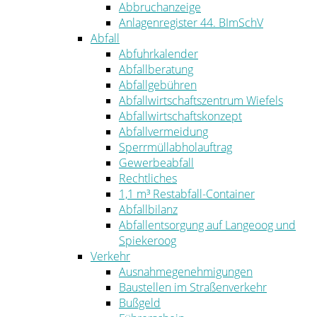
Abbruchanzeige
Anlagenregister 44. BImSchV
Abfall
Abfuhrkalender
Abfallberatung
Abfallgebühren
Abfallwirtschaftszentrum Wiefels
Abfallwirtschaftskonzept
Abfallvermeidung
Sperrmüllabholauftrag
Gewerbeabfall
Rechtliches
1,1 m³ Restabfall-Container
Abfallbilanz
Abfallentsorgung auf Langeoog und
Spiekeroog
Verkehr
Ausnahmegenehmigungen
Baustellen im Straßenverkehr
Bußgeld