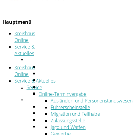
Hauptmenü
Kreishaus
Online
Service &
Aktuelles
Service
Online-Terminvergabe
Kreishaus
Was erledige ich wo?
Online
Ansprechpersonen
Service & Aktuelles
Formulare
Service
Öffnungszeiten
Online-Terminvergabe
Aktuelles
Ausländer- und Personenstandswesen
Stellenangebote
Führerscheinstelle
Azubiportal
Migration und Teilhabe
Pressemitteilungen
Zulassungsstelle
Bekanntmachungen & öffentliche
Jagd und Waffen
Zustellungen
Gewerbe