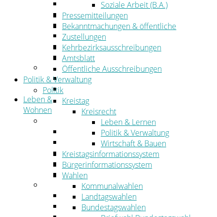
Wirtschaftsförderung
Soziale Arbeit (B.A.)
Gewerbeflächen und Unternehmen
Pressemitteilungen
Arbeitgeberservice
Bekanntmachungen & öffentliche
Mobilfunk & Breitband
Zustellungen
Straßen- und Radwegebau
Kehrbezirksausschreibungen
Landwirtschaft
Amtsblatt
Tourismus
Öffentliche Ausschreibungen
Freizeit und Urlaub im Landkreis
Politik & Verwaltung
Veranstaltungen
Politik
Leben &
Kreistag
Wohnen
Kreisrecht
Leben
Leben & Lernen
Migration
Politik & Verwaltung
Schulen, Bildung, Sport und Kultur
Wirtschaft & Bauen
Soziales
Kreistagsinformationssystem
Gesundheit
Bürgerinformationssystem
Jugend, Familie und Senioren
Wahlen
Wohnen
Kommunalwahlen
Bauen und Planen
Landtagswahlen
Abfall
Bundestagswahlen
Verkehr