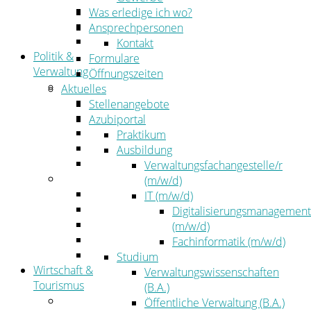
Kehrbezirksausschreibungen
Was erledige ich wo?
Amtsblatt
Ansprechpersonen
Öffentliche Ausschreibungen
Kontakt
Politik &
Formulare
Verwaltung
Öffnungszeiten
Politik
Aktuelles
Kreistag
Stellenangebote
Kreistagsinformationssystem
Azubiportal
Bürgerinformationssystem
Praktikum
Wahlen
Ausbildung
Leitbild
Verwaltungsfachangestelle/r
Verwaltung
(m/w/d)
Der Landrat
IT (m/w/d)
Gleichstellung
Digitalisierungsmanagement
Job & Karriere
(m/w/d)
Kommunalaufsicht
Fachinformatik (m/w/d)
Zahlen, Daten, Fakten
Studium
Wirtschaft &
Verwaltungswissenschaften
Tourismus
(B.A.)
Wirtschaft
Öffentliche Verwaltung (B.A.)