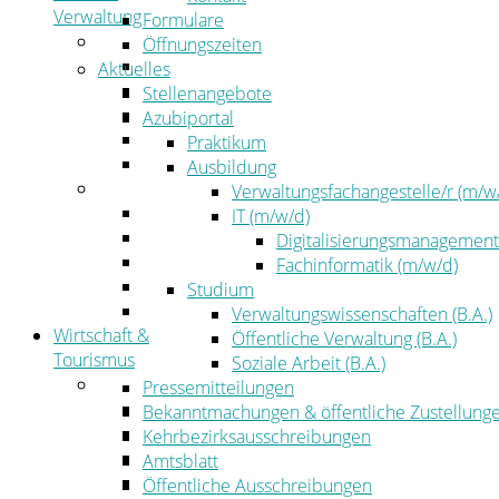
Verwaltung
Formulare
Politik
Öffnungszeiten
Kreistag
Aktuelles
Kreistagsinformationssystem
Stellenangebote
Bürgerinformationssystem
Azubiportal
Wahlen
Praktikum
Leitbild
Ausbildung
Verwaltung
Verwaltungsfachangestelle/r (m/w
Der Landrat
IT (m/w/d)
Gleichstellung
Digitalisierungsmanagement
Job & Karriere
Fachinformatik (m/w/d)
Kommunalaufsicht
Studium
Zahlen, Daten, Fakten
Verwaltungswissenschaften (B.A.)
Wirtschaft &
Öffentliche Verwaltung (B.A.)
Tourismus
Soziale Arbeit (B.A.)
Wirtschaft
Pressemitteilungen
Wirtschaftsförderung
Bekanntmachungen & öffentliche Zustellung
Gewerbeflächen und Unternehmen
Kehrbezirksausschreibungen
Arbeitgeberservice
Amtsblatt
Mobilfunk & Breitband
Öffentliche Ausschreibungen