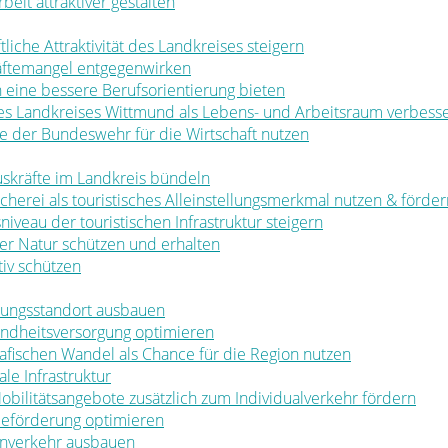
rbeit attraktiver gestalten
ftliche Attraktivität des Landkreises steigern
räftemangel entgegenwirken
en eine bessere Berufsorientierung bieten
 des Landkreises Wittmund als Lebens- und Arbeitsraum verbess
ale der Bundeswehr für die Wirtschaft nutzen
muskräfte im Landkreis bündeln
ischerei als touristisches Alleinstellungsmerkmal nutzen & förde
sniveau der touristischen Infrastruktur steigern
t der Natur schützen und erhalten
tiv schützen
ldungsstandort ausbauen
sundheitsversorgung optimieren
rafischen Wandel als Chance für die Region nutzen
le Infrastruktur
 Mobilitätsangebote zusätzlich zum Individualverkehr fördern
rbeförderung optimieren
nenverkehr ausbauen