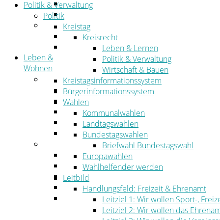
Straßen- und Radwegebau
Politik & Verwaltung
Landwirtschaft
Politik
Tourismus
Kreistag
Freizeit und Urlaub im Landkreis
Kreisrecht
Veranstaltungen
Leben & Lernen
Leben &
Politik & Verwaltung
Wohnen
Wirtschaft & Bauen
Leben
Kreistagsinformationssystem
Migration
Bürgerinformationssystem
Schulen, Bildung, Sport und Kultur
Wahlen
Soziales
Kommunalwahlen
Gesundheit
Landtagswahlen
Jugend, Familie und Senioren
Bundestagswahlen
Wohnen
Briefwahl Bundestagswahl
Bauen und Planen
Europawahlen
Abfall
Wahlhelfender werden
Verkehr
Leitbild
Umwelt
Handlungsfeld: Freizeit & Ehrenamt
Ordnung
Leitziel 1: Wir wollen Sport-, Fr
Leitziel 2: Wir wollen das Ehrena