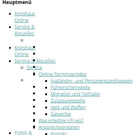
Hauptmenü
Kreishaus
Online
Service &
Aktuelles
Service
Online-Terminvergabe
Kreishaus
Was erledige ich wo?
Online
Ansprechpersonen
Service & Aktuelles
Formulare
Service
Öffnungszeiten
Online-Terminvergabe
Aktuelles
Ausländer- und Personenstandswesen
Stellenangebote
Führerscheinstelle
Azubiportal
Migration und Teilhabe
Pressemitteilungen
Zulassungsstelle
Bekanntmachungen & öffentliche Zustellung
Jagd und Waffen
Kehrbezirksausschreibungen
Gewerbe
Amtsblatt
Was erledige ich wo?
Öffentliche Ausschreibungen
Ansprechpersonen
Politik &
Kontakt