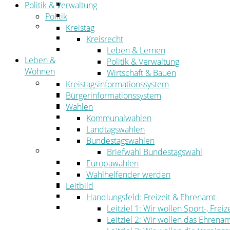
Straßen- und Radwegebau
Politik & Verwaltung
Landwirtschaft
Politik
Tourismus
Kreistag
Freizeit und Urlaub im Landkreis
Kreisrecht
Veranstaltungen
Leben & Lernen
Leben &
Politik & Verwaltung
Wohnen
Wirtschaft & Bauen
Leben
Kreistagsinformationssystem
Migration
Bürgerinformationssystem
Schulen, Bildung, Sport und Kultur
Wahlen
Soziales
Kommunalwahlen
Gesundheit
Landtagswahlen
Jugend, Familie und Senioren
Bundestagswahlen
Wohnen
Briefwahl Bundestagswahl
Bauen und Planen
Europawahlen
Abfall
Wahlhelfender werden
Verkehr
Leitbild
Umwelt
Handlungsfeld: Freizeit & Ehrenamt
Ordnung
Leitziel 1: Wir wollen Sport-, Fr
Leitziel 2: Wir wollen das Ehrena