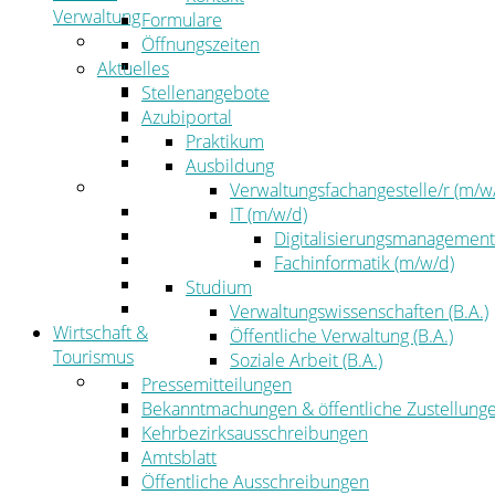
Verwaltung
Formulare
Politik
Öffnungszeiten
Kreistag
Aktuelles
Kreistagsinformationssystem
Stellenangebote
Bürgerinformationssystem
Azubiportal
Wahlen
Praktikum
Leitbild
Ausbildung
Verwaltung
Verwaltungsfachangestelle/r (m/w
Der Landrat
IT (m/w/d)
Gleichstellung
Digitalisierungsmanagement
Job & Karriere
Fachinformatik (m/w/d)
Kommunalaufsicht
Studium
Zahlen, Daten, Fakten
Verwaltungswissenschaften (B.A.)
Wirtschaft &
Öffentliche Verwaltung (B.A.)
Tourismus
Soziale Arbeit (B.A.)
Wirtschaft
Pressemitteilungen
Wirtschaftsförderung
Bekanntmachungen & öffentliche Zustellung
Gewerbeflächen und Unternehmen
Kehrbezirksausschreibungen
Arbeitgeberservice
Amtsblatt
Mobilfunk & Breitband
Öffentliche Ausschreibungen