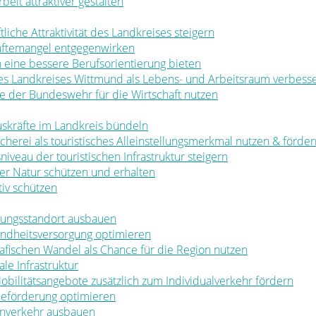
rbeit attraktiver gestalten
ftliche Attraktivität des Landkreises steigern
räftemangel entgegenwirken
en eine bessere Berufsorientierung bieten
 des Landkreises Wittmund als Lebens- und Arbeitsraum verbess
ale der Bundeswehr für die Wirtschaft nutzen
muskräfte im Landkreis bündeln
ischerei als touristisches Alleinstellungsmerkmal nutzen & förde
sniveau der touristischen Infrastruktur steigern
t der Natur schützen und erhalten
tiv schützen
ldungsstandort ausbauen
sundheitsversorgung optimieren
rafischen Wandel als Chance für die Region nutzen
le Infrastruktur
 Mobilitätsangebote zusätzlich zum Individualverkehr fördern
rbeförderung optimieren
nenverkehr ausbauen