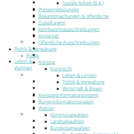
Wirtschaftsförderung
Soziale Arbeit (B.A.)
Gewerbeflächen und Unternehmen
Pressemitteilungen
Arbeitgeberservice
Bekanntmachungen & öffentliche
Mobilfunk & Breitband
Zustellungen
Straßen- und Radwegebau
Kehrbezirksausschreibungen
Landwirtschaft
Amtsblatt
Tourismus
Öffentliche Ausschreibungen
Freizeit und Urlaub im Landkreis
Politik & Verwaltung
Veranstaltungen
Politik
Leben &
Kreistag
Wohnen
Kreisrecht
Leben
Leben & Lernen
Migration
Politik & Verwaltung
Schulen, Bildung, Sport und Kultur
Wirtschaft & Bauen
Soziales
Kreistagsinformationssystem
Gesundheit
Bürgerinformationssystem
Jugend, Familie und Senioren
Wahlen
Wohnen
Kommunalwahlen
Bauen und Planen
Landtagswahlen
Abfall
Bundestagswahlen
Verkehr