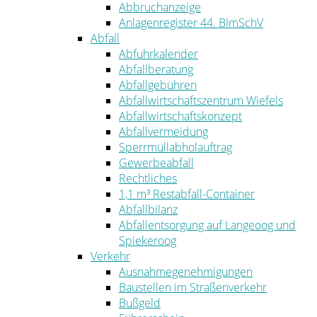
Abbruchanzeige
Anlagenregister 44. BImSchV
Abfall
Abfuhrkalender
Abfallberatung
Abfallgebühren
Abfallwirtschaftszentrum Wiefels
Abfallwirtschaftskonzept
Abfallvermeidung
Sperrmüllabholauftrag
Gewerbeabfall
Rechtliches
1,1 m³ Restabfall-Container
Abfallbilanz
Abfallentsorgung auf Langeoog und
Spiekeroog
Verkehr
Ausnahmegenehmigungen
Baustellen im Straßenverkehr
Bußgeld