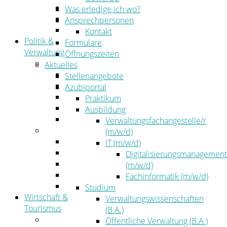
Kehrbezirksausschreibungen
Was erledige ich wo?
Amtsblatt
Ansprechpersonen
Öffentliche Ausschreibungen
Kontakt
Politik &
Formulare
Verwaltung
Öffnungszeiten
Politik
Aktuelles
Kreistag
Stellenangebote
Kreistagsinformationssystem
Azubiportal
Bürgerinformationssystem
Praktikum
Wahlen
Ausbildung
Leitbild
Verwaltungsfachangestelle/r
Verwaltung
(m/w/d)
Der Landrat
IT (m/w/d)
Gleichstellung
Digitalisierungsmanagement
Job & Karriere
(m/w/d)
Kommunalaufsicht
Fachinformatik (m/w/d)
Zahlen, Daten, Fakten
Studium
Wirtschaft &
Verwaltungswissenschaften
Tourismus
(B.A.)
Wirtschaft
Öffentliche Verwaltung (B.A.)