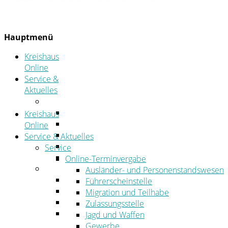
Hauptmenü
Kreishaus
Online
Service &
Aktuelles
Service
Online-Terminvergabe
Kreishaus
Was erledige ich wo?
Online
Ansprechpersonen
Service & Aktuelles
Formulare
Service
Öffnungszeiten
Online-Terminvergabe
Aktuelles
Ausländer- und Personenstandswesen
Stellenangebote
Führerscheinstelle
Azubiportal
Migration und Teilhabe
Pressemitteilungen
Zulassungsstelle
Bekanntmachungen & öffentliche
Jagd und Waffen
Zustellungen
Gewerbe