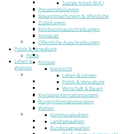
Wirtschaftsförderung
Soziale Arbeit (B.A.)
Gewerbeflächen und Unternehmen
Pressemitteilungen
Arbeitgeberservice
Bekanntmachungen & öffentliche
Mobilfunk & Breitband
Zustellungen
Straßen- und Radwegebau
Kehrbezirksausschreibungen
Landwirtschaft
Amtsblatt
Tourismus
Öffentliche Ausschreibungen
Freizeit und Urlaub im Landkreis
Politik & Verwaltung
Veranstaltungen
Politik
Leben &
Kreistag
Wohnen
Kreisrecht
Leben
Leben & Lernen
Migration
Politik & Verwaltung
Schulen, Bildung, Sport und Kultur
Wirtschaft & Bauen
Soziales
Kreistagsinformationssystem
Gesundheit
Bürgerinformationssystem
Jugend, Familie und Senioren
Wahlen
Wohnen
Kommunalwahlen
Bauen und Planen
Landtagswahlen
Abfall
Bundestagswahlen
Verkehr