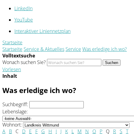
LinkedIn
YouTube
Interaktiver Liniennetzplan
Startseite
Startseite
Service & Aktuelles
Service
Was erledige ich wo?
Volltextsuche
Wonach suchen Sie?
Suchen
Vorlesen
Inhalt
Was erledige ich wo?
Suchbegriff:
Lebenslage:
Wohnort:
A
B
C
D
E
F
G
H
I
J
K
L
M
N
O
P
Q
R
S
T