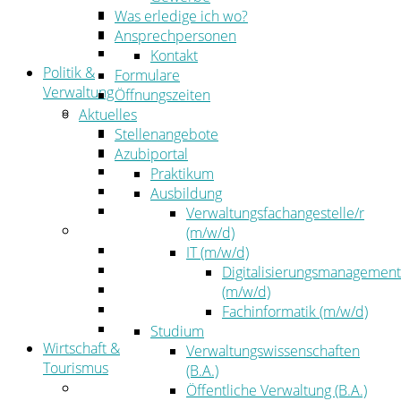
Kehrbezirksausschreibungen
Was erledige ich wo?
Amtsblatt
Ansprechpersonen
Öffentliche Ausschreibungen
Kontakt
Politik &
Formulare
Verwaltung
Öffnungszeiten
Politik
Aktuelles
Kreistag
Stellenangebote
Kreistagsinformationssystem
Azubiportal
Bürgerinformationssystem
Praktikum
Wahlen
Ausbildung
Leitbild
Verwaltungsfachangestelle/r
Verwaltung
(m/w/d)
Der Landrat
IT (m/w/d)
Gleichstellung
Digitalisierungsmanagement
Job & Karriere
(m/w/d)
Kommunalaufsicht
Fachinformatik (m/w/d)
Zahlen, Daten, Fakten
Studium
Wirtschaft &
Verwaltungswissenschaften
Tourismus
(B.A.)
Wirtschaft
Öffentliche Verwaltung (B.A.)