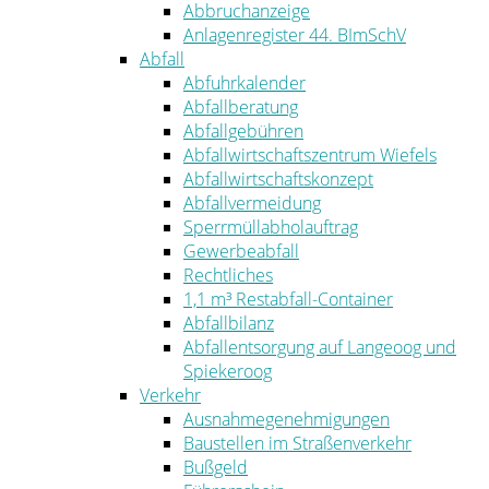
Abbruchanzeige
Anlagenregister 44. BImSchV
Abfall
Abfuhrkalender
Abfallberatung
Abfallgebühren
Abfallwirtschaftszentrum Wiefels
Abfallwirtschaftskonzept
Abfallvermeidung
Sperrmüllabholauftrag
Gewerbeabfall
Rechtliches
1,1 m³ Restabfall-Container
Abfallbilanz
Abfallentsorgung auf Langeoog und
Spiekeroog
Verkehr
Ausnahmegenehmigungen
Baustellen im Straßenverkehr
Bußgeld