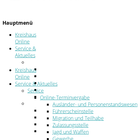
Hauptmenü
Kreishaus
Online
Service &
Aktuelles
Service
Online-Terminvergabe
Kreishaus
Was erledige ich wo?
Online
Ansprechpersonen
Service & Aktuelles
Formulare
Service
Öffnungszeiten
Online-Terminvergabe
Aktuelles
Ausländer- und Personenstandswesen
Stellenangebote
Führerscheinstelle
Azubiportal
Migration und Teilhabe
Pressemitteilungen
Zulassungsstelle
Bekanntmachungen & öffentliche
Jagd und Waffen
Zustellungen
Gewerbe