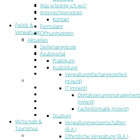
Kehrbezirksausschreibungen
Was erledige ich wo?
Amtsblatt
Ansprechpersonen
Öffentliche Ausschreibungen
Kontakt
Politik &
Formulare
Verwaltung
Öffnungszeiten
Politik
Aktuelles
Kreistag
Stellenangebote
Kreistagsinformationssystem
Azubiportal
Bürgerinformationssystem
Praktikum
Wahlen
Ausbildung
Leitbild
Verwaltungsfachangestelle/r
Verwaltung
(m/w/d)
Der Landrat
IT (m/w/d)
Gleichstellung
Digitalisierungsmanagement
Job & Karriere
(m/w/d)
Kommunalaufsicht
Fachinformatik (m/w/d)
Zahlen, Daten, Fakten
Studium
Wirtschaft &
Verwaltungswissenschaften
Tourismus
(B.A.)
Wirtschaft
Öffentliche Verwaltung (B.A.)