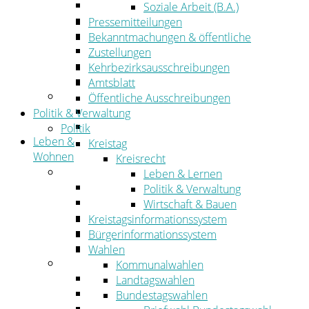
Wirtschaftsförderung
Soziale Arbeit (B.A.)
Gewerbeflächen und Unternehmen
Pressemitteilungen
Arbeitgeberservice
Bekanntmachungen & öffentliche
Mobilfunk & Breitband
Zustellungen
Straßen- und Radwegebau
Kehrbezirksausschreibungen
Landwirtschaft
Amtsblatt
Tourismus
Öffentliche Ausschreibungen
Freizeit und Urlaub im Landkreis
Politik & Verwaltung
Veranstaltungen
Politik
Leben &
Kreistag
Wohnen
Kreisrecht
Leben
Leben & Lernen
Migration
Politik & Verwaltung
Schulen, Bildung, Sport und Kultur
Wirtschaft & Bauen
Soziales
Kreistagsinformationssystem
Gesundheit
Bürgerinformationssystem
Jugend, Familie und Senioren
Wahlen
Wohnen
Kommunalwahlen
Bauen und Planen
Landtagswahlen
Abfall
Bundestagswahlen
Verkehr