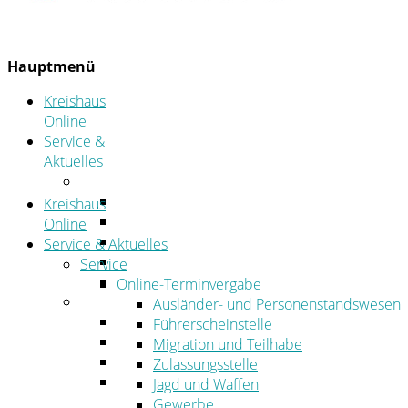
Hauptmenü
Kreishaus
Online
Service &
Aktuelles
Service
Online-Terminvergabe
Kreishaus
Was erledige ich wo?
Online
Ansprechpersonen
Service & Aktuelles
Formulare
Service
Öffnungszeiten
Online-Terminvergabe
Aktuelles
Ausländer- und Personenstandswesen
Stellenangebote
Führerscheinstelle
Azubiportal
Migration und Teilhabe
Pressemitteilungen
Zulassungsstelle
Bekanntmachungen & öffentliche
Jagd und Waffen
Zustellungen
Gewerbe