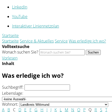
LinkedIn
YouTube
Interaktiver Liniennetzplan
Startseite
Startseite
Service & Aktuelles
Service
Was erledige ich wo?
Volltextsuche
Wonach suchen Sie?
Suchen
Vorlesen
Inhalt
Was erledige ich wo?
Suchbegriff:
Lebenslage:
Wohnort:
A
B
C
D
E
F
G
H
I
J
K
L
M
N
O
P
Q
R
S
T