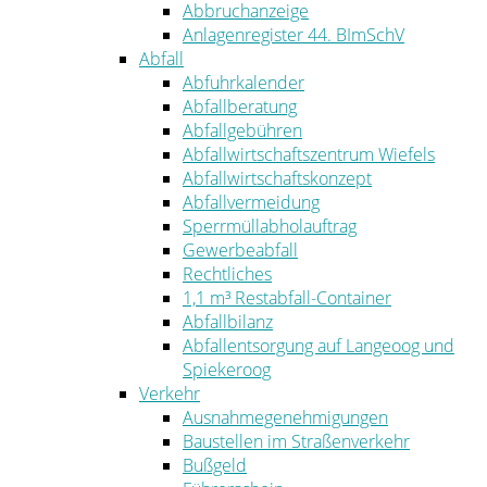
Abbruchanzeige
Anlagenregister 44. BImSchV
Abfall
Abfuhrkalender
Abfallberatung
Abfallgebühren
Abfallwirtschaftszentrum Wiefels
Abfallwirtschaftskonzept
Abfallvermeidung
Sperrmüllabholauftrag
Gewerbeabfall
Rechtliches
1,1 m³ Restabfall-Container
Abfallbilanz
Abfallentsorgung auf Langeoog und
Spiekeroog
Verkehr
Ausnahmegenehmigungen
Baustellen im Straßenverkehr
Bußgeld