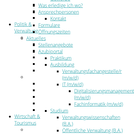
Kehrbezirksausschreibungen
Was erledige ich wo?
Amtsblatt
Ansprechpersonen
Öffentliche Ausschreibungen
Kontakt
Politik &
Formulare
Verwaltung
Öffnungszeiten
Politik
Aktuelles
Kreistag
Stellenangebote
Kreistagsinformationssystem
Azubiportal
Bürgerinformationssystem
Praktikum
Wahlen
Ausbildung
Leitbild
Verwaltungsfachangestelle/r
Verwaltung
(m/w/d)
Der Landrat
IT (m/w/d)
Gleichstellung
Digitalisierungsmanagement
Job & Karriere
(m/w/d)
Kommunalaufsicht
Fachinformatik (m/w/d)
Zahlen, Daten, Fakten
Studium
Wirtschaft &
Verwaltungswissenschaften
Tourismus
(B.A.)
Wirtschaft
Öffentliche Verwaltung (B.A.)