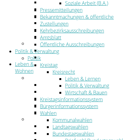
Wirtschaftsförderung
Soziale Arbeit (B.A.)
Gewerbeflächen und Unternehmen
Pressemitteilungen
Arbeitgeberservice
Bekanntmachungen & öffentliche
Mobilfunk & Breitband
Zustellungen
Straßen- und Radwegebau
Kehrbezirksausschreibungen
Landwirtschaft
Amtsblatt
Tourismus
Öffentliche Ausschreibungen
Freizeit und Urlaub im Landkreis
Politik & Verwaltung
Veranstaltungen
Politik
Leben &
Kreistag
Wohnen
Kreisrecht
Leben
Leben & Lernen
Migration
Politik & Verwaltung
Schulen, Bildung, Sport und Kultur
Wirtschaft & Bauen
Soziales
Kreistagsinformationssystem
Gesundheit
Bürgerinformationssystem
Jugend, Familie und Senioren
Wahlen
Wohnen
Kommunalwahlen
Bauen und Planen
Landtagswahlen
Abfall
Bundestagswahlen
Verkehr