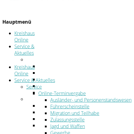
Hauptmenü
Kreishaus
Online
Service &
Aktuelles
Service
Online-Terminvergabe
Kreishaus
Was erledige ich wo?
Online
Ansprechpersonen
Service & Aktuelles
Formulare
Service
Öffnungszeiten
Online-Terminvergabe
Aktuelles
Ausländer- und Personenstandswesen
Stellenangebote
Führerscheinstelle
Azubiportal
Migration und Teilhabe
Pressemitteilungen
Zulassungsstelle
Bekanntmachungen & öffentliche
Jagd und Waffen
Zustellungen
Gewerbe