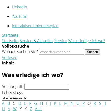
LinkedIn
YouTube
Interaktiver Liniennetzplan
Startseite
Startseite
Service & Aktuelles
Service
Was erledige ich wo?
Volltextsuche
Wonach suchen Sie?
Suchen
Vorlesen
Inhalt
Was erledige ich wo?
Suchbegriff:
Lebenslage:
A
B
C
D
E
F
G
H
I
J
K
L
M
N
O
P
Q
R
S
T
U
V
W
X
Y
Z
Alle