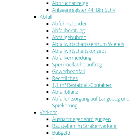
Abbruchanzeige
Anlagenregister 44. BImSchV
Abfall
Abfuhrkalender
Abfallberatung
Abfallgebühren
Abfallwirtschaftszentrum Wiefels
Abfallwirtschaftskonzept
Abfallvermeidung
Sperrmüllabholauftrag
Gewerbeabfall
Rechtliches
1,1 m³ Restabfall-Container
Abfallbilanz
Abfallentsorgung auf Langeoog und
Spiekeroog
Verkehr
Ausnahmegenehmigungen
Baustellen im Straßenverkehr
Bußgeld