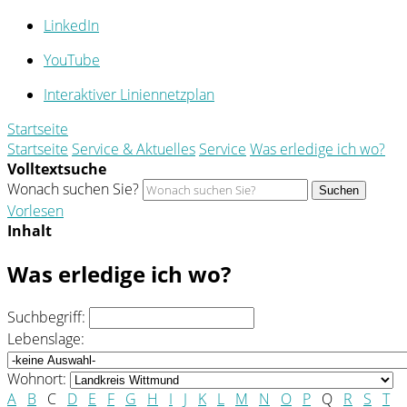
LinkedIn
YouTube
Interaktiver Liniennetzplan
Startseite
Startseite
Service & Aktuelles
Service
Was erledige ich wo?
Volltextsuche
Wonach suchen Sie?
Suchen
Vorlesen
Inhalt
Was erledige ich wo?
Suchbegriff:
Lebenslage:
Wohnort:
A
B
C
D
E
F
G
H
I
J
K
L
M
N
O
P
Q
R
S
T