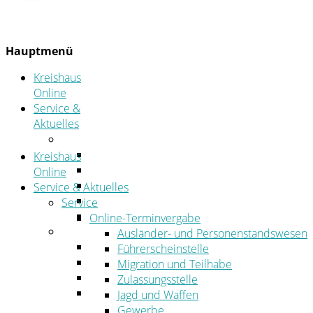
Hauptmenü
Kreishaus
Online
Service &
Aktuelles
Service
Online-Terminvergabe
Kreishaus
Was erledige ich wo?
Online
Ansprechpersonen
Service & Aktuelles
Formulare
Service
Öffnungszeiten
Online-Terminvergabe
Aktuelles
Ausländer- und Personenstandswesen
Stellenangebote
Führerscheinstelle
Azubiportal
Migration und Teilhabe
Pressemitteilungen
Zulassungsstelle
Bekanntmachungen & öffentliche
Jagd und Waffen
Zustellungen
Gewerbe