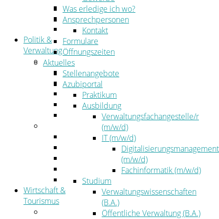
Kehrbezirksausschreibungen
Was erledige ich wo?
Amtsblatt
Ansprechpersonen
Öffentliche Ausschreibungen
Kontakt
Politik &
Formulare
Verwaltung
Öffnungszeiten
Politik
Aktuelles
Kreistag
Stellenangebote
Kreistagsinformationssystem
Azubiportal
Bürgerinformationssystem
Praktikum
Wahlen
Ausbildung
Leitbild
Verwaltungsfachangestelle/r
Verwaltung
(m/w/d)
Der Landrat
IT (m/w/d)
Gleichstellung
Digitalisierungsmanagement
Job & Karriere
(m/w/d)
Kommunalaufsicht
Fachinformatik (m/w/d)
Zahlen, Daten, Fakten
Studium
Wirtschaft &
Verwaltungswissenschaften
Tourismus
(B.A.)
Wirtschaft
Öffentliche Verwaltung (B.A.)