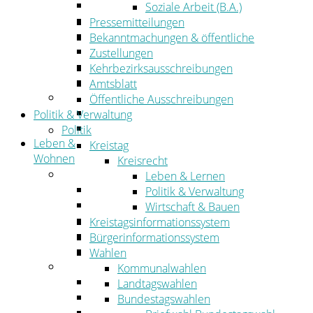
Wirtschaftsförderung
Soziale Arbeit (B.A.)
Gewerbeflächen und Unternehmen
Pressemitteilungen
Arbeitgeberservice
Bekanntmachungen & öffentliche
Mobilfunk & Breitband
Zustellungen
Straßen- und Radwegebau
Kehrbezirksausschreibungen
Landwirtschaft
Amtsblatt
Tourismus
Öffentliche Ausschreibungen
Freizeit und Urlaub im Landkreis
Politik & Verwaltung
Veranstaltungen
Politik
Leben &
Kreistag
Wohnen
Kreisrecht
Leben
Leben & Lernen
Migration
Politik & Verwaltung
Schulen, Bildung, Sport und Kultur
Wirtschaft & Bauen
Soziales
Kreistagsinformationssystem
Gesundheit
Bürgerinformationssystem
Jugend, Familie und Senioren
Wahlen
Wohnen
Kommunalwahlen
Bauen und Planen
Landtagswahlen
Abfall
Bundestagswahlen
Verkehr