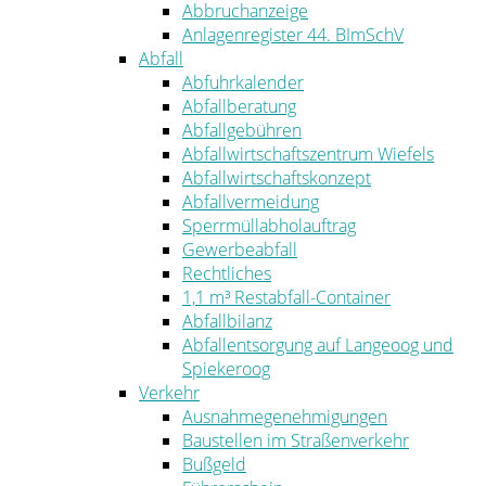
Abbruchanzeige
Anlagenregister 44. BImSchV
Abfall
Abfuhrkalender
Abfallberatung
Abfallgebühren
Abfallwirtschaftszentrum Wiefels
Abfallwirtschaftskonzept
Abfallvermeidung
Sperrmüllabholauftrag
Gewerbeabfall
Rechtliches
1,1 m³ Restabfall-Container
Abfallbilanz
Abfallentsorgung auf Langeoog und
Spiekeroog
Verkehr
Ausnahmegenehmigungen
Baustellen im Straßenverkehr
Bußgeld