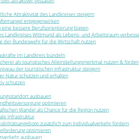
rbeit attraktiver gestalten
ftliche Attraktivität des Landkreises steigern
räftemangel entgegenwirken
en eine bessere Berufsorientierung bieten
 des Landkreises Wittmund als Lebens- und Arbeitsraum verbess
ale der Bundeswehr für die Wirtschaft nutzen
muskräfte im Landkreis bündeln
ischerei als touristisches Alleinstellungsmerkmal nutzen & förde
sniveau der touristischen Infrastruktur steigern
t der Natur schützen und erhalten
tiv schützen
ldungsstandort ausbauen
sundheitsversorgung optimieren
rafischen Wandel als Chance für die Region nutzen
le Infrastruktur
 Mobilitätsangebote zusätzlich zum Individualverkehr fördern
rbeförderung optimieren
nenverkehr ausbauen