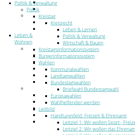
Straßen- und Radwegebau
Politik & Verwaltung
Landwirtschaft
Politik
Tourismus
Kreistag
Freizeit und Urlaub im Landkreis
Kreisrecht
Veranstaltungen
Leben & Lernen
Leben &
Politik & Verwaltung
Wohnen
Wirtschaft & Bauen
Leben
Kreistagsinformationssystem
Migration
Bürgerinformationssystem
Schulen, Bildung, Sport und Kultur
Wahlen
Soziales
Kommunalwahlen
Gesundheit
Landtagswahlen
Jugend, Familie und Senioren
Bundestagswahlen
Wohnen
Briefwahl Bundestagswahl
Bauen und Planen
Europawahlen
Abfall
Wahlhelfender werden
Verkehr
Leitbild
Umwelt
Handlungsfeld: Freizeit & Ehrenamt
Ordnung
Leitziel 1: Wir wollen Sport-, Fr
Leitziel 2: Wir wollen das Ehrena