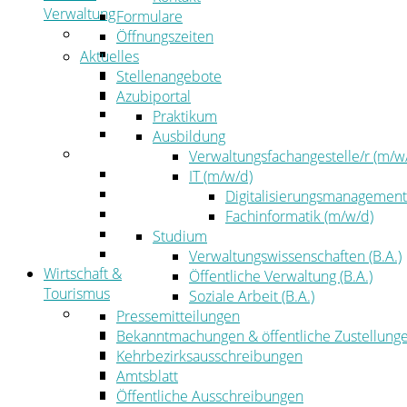
Verwaltung
Formulare
Politik
Öffnungszeiten
Kreistag
Aktuelles
Kreistagsinformationssystem
Stellenangebote
Bürgerinformationssystem
Azubiportal
Wahlen
Praktikum
Leitbild
Ausbildung
Verwaltung
Verwaltungsfachangestelle/r (m/w
Der Landrat
IT (m/w/d)
Gleichstellung
Digitalisierungsmanagement
Job & Karriere
Fachinformatik (m/w/d)
Kommunalaufsicht
Studium
Zahlen, Daten, Fakten
Verwaltungswissenschaften (B.A.)
Wirtschaft &
Öffentliche Verwaltung (B.A.)
Tourismus
Soziale Arbeit (B.A.)
Wirtschaft
Pressemitteilungen
Wirtschaftsförderung
Bekanntmachungen & öffentliche Zustellung
Gewerbeflächen und Unternehmen
Kehrbezirksausschreibungen
Arbeitgeberservice
Amtsblatt
Mobilfunk & Breitband
Öffentliche Ausschreibungen