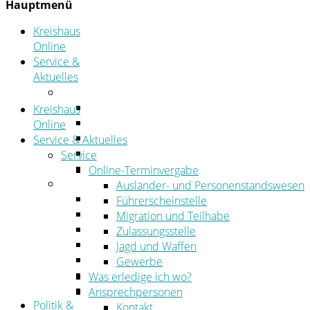
Hauptmenü
Kreishaus
Online
Service &
Aktuelles
Service
Online-Terminvergabe
Kreishaus
Was erledige ich wo?
Online
Ansprechpersonen
Service & Aktuelles
Formulare
Service
Öffnungszeiten
Online-Terminvergabe
Aktuelles
Ausländer- und Personenstandswesen
Stellenangebote
Führerscheinstelle
Azubiportal
Migration und Teilhabe
Pressemitteilungen
Zulassungsstelle
Bekanntmachungen & öffentliche Zustellung
Jagd und Waffen
Kehrbezirksausschreibungen
Gewerbe
Amtsblatt
Was erledige ich wo?
Öffentliche Ausschreibungen
Ansprechpersonen
Politik &
Kontakt