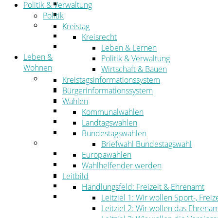
Straßen- und Radwegebau
Politik & Verwaltung
Landwirtschaft
Politik
Tourismus
Kreistag
Freizeit und Urlaub im Landkreis
Kreisrecht
Veranstaltungen
Leben & Lernen
Leben &
Politik & Verwaltung
Wohnen
Wirtschaft & Bauen
Leben
Kreistagsinformationssystem
Migration
Bürgerinformationssystem
Schulen, Bildung, Sport und Kultur
Wahlen
Soziales
Kommunalwahlen
Gesundheit
Landtagswahlen
Jugend, Familie und Senioren
Bundestagswahlen
Wohnen
Briefwahl Bundestagswahl
Bauen und Planen
Europawahlen
Abfall
Wahlhelfender werden
Verkehr
Leitbild
Umwelt
Handlungsfeld: Freizeit & Ehrenamt
Ordnung
Leitziel 1: Wir wollen Sport-, Fr
Leitziel 2: Wir wollen das Ehrena