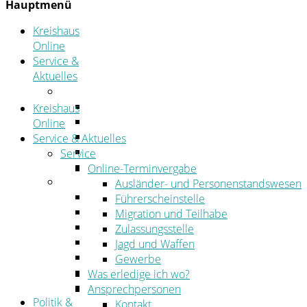
Hauptmenü
Kreishaus
Online
Service &
Aktuelles
Service
Online-Terminvergabe
Kreishaus
Was erledige ich wo?
Online
Ansprechpersonen
Service & Aktuelles
Formulare
Service
Öffnungszeiten
Online-Terminvergabe
Aktuelles
Ausländer- und Personenstandswesen
Stellenangebote
Führerscheinstelle
Azubiportal
Migration und Teilhabe
Pressemitteilungen
Zulassungsstelle
Bekanntmachungen & öffentliche Zustellung
Jagd und Waffen
Kehrbezirksausschreibungen
Gewerbe
Amtsblatt
Was erledige ich wo?
Öffentliche Ausschreibungen
Ansprechpersonen
Politik &
Kontakt