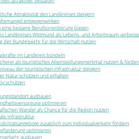
rbeit attraktiver gestalten
ftliche Attraktivität des Landkreises steigern
räftemangel entgegenwirken
en eine bessere Berufsorientierung bieten
 des Landkreises Wittmund als Lebens- und Arbeitsraum verbess
ale der Bundeswehr für die Wirtschaft nutzen
muskräfte im Landkreis bündeln
ischerei als touristisches Alleinstellungsmerkmal nutzen & förde
sniveau der touristischen Infrastruktur steigern
t der Natur schützen und erhalten
tiv schützen
ldungsstandort ausbauen
sundheitsversorgung optimieren
rafischen Wandel als Chance für die Region nutzen
le Infrastruktur
 Mobilitätsangebote zusätzlich zum Individualverkehr fördern
rbeförderung optimieren
nenverkehr ausbauen