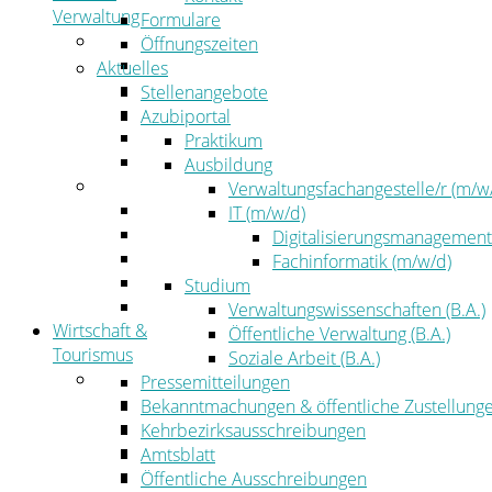
Verwaltung
Formulare
Politik
Öffnungszeiten
Kreistag
Aktuelles
Kreistagsinformationssystem
Stellenangebote
Bürgerinformationssystem
Azubiportal
Wahlen
Praktikum
Leitbild
Ausbildung
Verwaltung
Verwaltungsfachangestelle/r (m/w
Der Landrat
IT (m/w/d)
Gleichstellung
Digitalisierungsmanagement
Job & Karriere
Fachinformatik (m/w/d)
Kommunalaufsicht
Studium
Zahlen, Daten, Fakten
Verwaltungswissenschaften (B.A.)
Wirtschaft &
Öffentliche Verwaltung (B.A.)
Tourismus
Soziale Arbeit (B.A.)
Wirtschaft
Pressemitteilungen
Wirtschaftsförderung
Bekanntmachungen & öffentliche Zustellung
Gewerbeflächen und Unternehmen
Kehrbezirksausschreibungen
Arbeitgeberservice
Amtsblatt
Mobilfunk & Breitband
Öffentliche Ausschreibungen