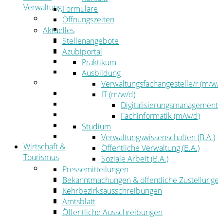
Verwaltung
Formulare
Politik
Öffnungszeiten
Kreistag
Aktuelles
Kreistagsinformationssystem
Stellenangebote
Bürgerinformationssystem
Azubiportal
Wahlen
Praktikum
Leitbild
Ausbildung
Verwaltung
Verwaltungsfachangestelle/r (m/w
Der Landrat
IT (m/w/d)
Gleichstellung
Digitalisierungsmanagement
Job & Karriere
Fachinformatik (m/w/d)
Kommunalaufsicht
Studium
Zahlen, Daten, Fakten
Verwaltungswissenschaften (B.A.)
Wirtschaft &
Öffentliche Verwaltung (B.A.)
Tourismus
Soziale Arbeit (B.A.)
Wirtschaft
Pressemitteilungen
Wirtschaftsförderung
Bekanntmachungen & öffentliche Zustellung
Gewerbeflächen und Unternehmen
Kehrbezirksausschreibungen
Arbeitgeberservice
Amtsblatt
Mobilfunk & Breitband
Öffentliche Ausschreibungen