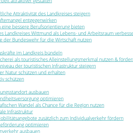
rbeit attraktiver gestalten
ftliche Attraktivität des Landkreises steigern
räftemangel entgegenwirken
en eine bessere Berufsorientierung bieten
 des Landkreises Wittmund als Lebens- und Arbeitsraum verbess
ale der Bundeswehr für die Wirtschaft nutzen
muskräfte im Landkreis bündeln
ischerei als touristisches Alleinstellungsmerkmal nutzen & förde
sniveau der touristischen Infrastruktur steigern
t der Natur schützen und erhalten
tiv schützen
ldungsstandort ausbauen
sundheitsversorgung optimieren
rafischen Wandel als Chance für die Region nutzen
le Infrastruktur
 Mobilitätsangebote zusätzlich zum Individualverkehr fördern
rbeförderung optimieren
nenverkehr ausbauen