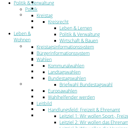
Straßen- und Radwegebau
Politik & Verwaltung
Landwirtschaft
Politik
Tourismus
Kreistag
Freizeit und Urlaub im Landkreis
Kreisrecht
Veranstaltungen
Leben & Lernen
Leben &
Politik & Verwaltung
Wohnen
Wirtschaft & Bauen
Leben
Kreistagsinformationssystem
Migration
Bürgerinformationssystem
Schulen, Bildung, Sport und Kultur
Wahlen
Soziales
Kommunalwahlen
Gesundheit
Landtagswahlen
Jugend, Familie und Senioren
Bundestagswahlen
Wohnen
Briefwahl Bundestagswahl
Bauen und Planen
Europawahlen
Abfall
Wahlhelfender werden
Verkehr
Leitbild
Umwelt
Handlungsfeld: Freizeit & Ehrenamt
Ordnung
Leitziel 1: Wir wollen Sport-, Fr
Leitziel 2: Wir wollen das Ehrena