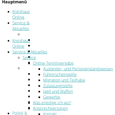
Hauptmenü
Kreishaus
Online
Service &
Aktuelles
Service
Online-Terminvergabe
Kreishaus
Was erledige ich wo?
Online
Ansprechpersonen
Service & Aktuelles
Formulare
Service
Öffnungszeiten
Online-Terminvergabe
Aktuelles
Ausländer- und Personenstandswesen
Stellenangebote
Führerscheinstelle
Azubiportal
Migration und Teilhabe
Pressemitteilungen
Zulassungsstelle
Bekanntmachungen & öffentliche Zustellung
Jagd und Waffen
Kehrbezirksausschreibungen
Gewerbe
Amtsblatt
Was erledige ich wo?
Öffentliche Ausschreibungen
Ansprechpersonen
Politik &
Kontakt