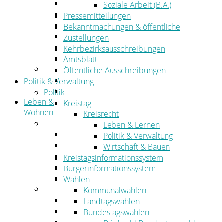
Wirtschaftsförderung
Soziale Arbeit (B.A.)
Gewerbeflächen und Unternehmen
Pressemitteilungen
Arbeitgeberservice
Bekanntmachungen & öffentliche
Mobilfunk & Breitband
Zustellungen
Straßen- und Radwegebau
Kehrbezirksausschreibungen
Landwirtschaft
Amtsblatt
Tourismus
Öffentliche Ausschreibungen
Freizeit und Urlaub im Landkreis
Politik & Verwaltung
Veranstaltungen
Politik
Leben &
Kreistag
Wohnen
Kreisrecht
Leben
Leben & Lernen
Migration
Politik & Verwaltung
Schulen, Bildung, Sport und Kultur
Wirtschaft & Bauen
Soziales
Kreistagsinformationssystem
Gesundheit
Bürgerinformationssystem
Jugend, Familie und Senioren
Wahlen
Wohnen
Kommunalwahlen
Bauen und Planen
Landtagswahlen
Abfall
Bundestagswahlen
Verkehr