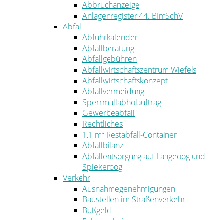
Abbruchanzeige
Anlagenregister 44. BImSchV
Abfall
Abfuhrkalender
Abfallberatung
Abfallgebühren
Abfallwirtschaftszentrum Wiefels
Abfallwirtschaftskonzept
Abfallvermeidung
Sperrmüllabholauftrag
Gewerbeabfall
Rechtliches
1,1 m³ Restabfall-Container
Abfallbilanz
Abfallentsorgung auf Langeoog und
Spiekeroog
Verkehr
Ausnahmegenehmigungen
Baustellen im Straßenverkehr
Bußgeld