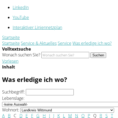
LinkedIn
YouTube
Interaktiver Liniennetzplan
Startseite
Startseite
Service & Aktuelles
Service
Was erledige ich wo?
Volltextsuche
Wonach suchen Sie?
Suchen
Vorlesen
Inhalt
Was erledige ich wo?
Suchbegriff:
Lebenslage:
Wohnort:
A
B
C
D
E
F
G
H
I
J
K
L
M
N
O
P
Q
R
S
T