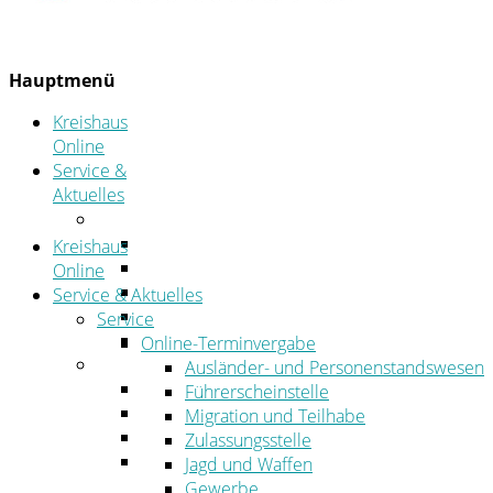
Hauptmenü
Kreishaus
Online
Service &
Aktuelles
Service
Online-Terminvergabe
Kreishaus
Was erledige ich wo?
Online
Ansprechpersonen
Service & Aktuelles
Formulare
Service
Öffnungszeiten
Online-Terminvergabe
Aktuelles
Ausländer- und Personenstandswesen
Stellenangebote
Führerscheinstelle
Azubiportal
Migration und Teilhabe
Pressemitteilungen
Zulassungsstelle
Bekanntmachungen & öffentliche
Jagd und Waffen
Zustellungen
Gewerbe