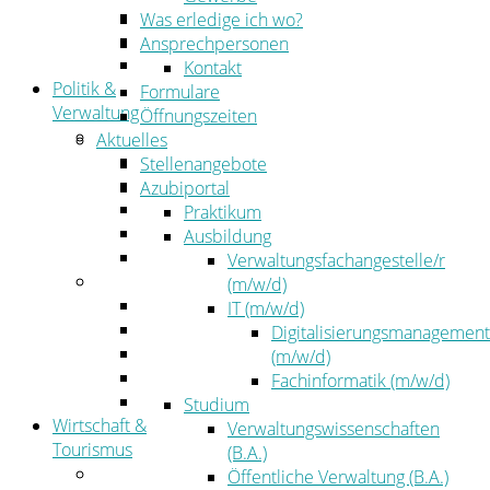
Kehrbezirksausschreibungen
Was erledige ich wo?
Amtsblatt
Ansprechpersonen
Öffentliche Ausschreibungen
Kontakt
Politik &
Formulare
Verwaltung
Öffnungszeiten
Politik
Aktuelles
Kreistag
Stellenangebote
Kreistagsinformationssystem
Azubiportal
Bürgerinformationssystem
Praktikum
Wahlen
Ausbildung
Leitbild
Verwaltungsfachangestelle/r
Verwaltung
(m/w/d)
Der Landrat
IT (m/w/d)
Gleichstellung
Digitalisierungsmanagement
Job & Karriere
(m/w/d)
Kommunalaufsicht
Fachinformatik (m/w/d)
Zahlen, Daten, Fakten
Studium
Wirtschaft &
Verwaltungswissenschaften
Tourismus
(B.A.)
Wirtschaft
Öffentliche Verwaltung (B.A.)