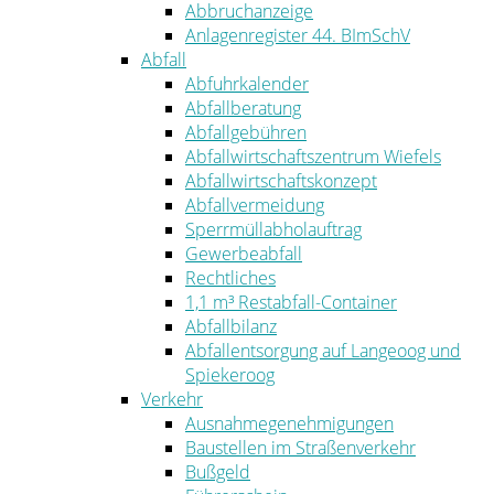
Abbruchanzeige
Anlagenregister 44. BImSchV
Abfall
Abfuhrkalender
Abfallberatung
Abfallgebühren
Abfallwirtschaftszentrum Wiefels
Abfallwirtschaftskonzept
Abfallvermeidung
Sperrmüllabholauftrag
Gewerbeabfall
Rechtliches
1,1 m³ Restabfall-Container
Abfallbilanz
Abfallentsorgung auf Langeoog und
Spiekeroog
Verkehr
Ausnahmegenehmigungen
Baustellen im Straßenverkehr
Bußgeld