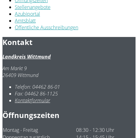
Öffnungszeiten
Stellenangebote
Azubiportal
Amtsblatt
Öffentliche Ausschreibungen
Kontakt
Landkreis Wittmund
Am Markt 9
26409 Wittmund
Telefon:
04462 86-01
Fax:
04462 86-1125
Kontaktformular
Öffnungszeiten
Montag - Freitag
08:30 - 12:30 Uhr
Donnerstag zusätzlich
14:15 - 15:45 Uhr