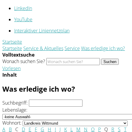
LinkedIn
YouTube
Interaktiver Liniennetzplan
Startseite
Startseite
Service & Aktuelles
Service
Was erledige ich wo?
Volltextsuche
Wonach suchen Sie?
Suchen
Vorlesen
Inhalt
Was erledige ich wo?
Suchbegriff:
Lebenslage:
Wohnort:
A
B
C
D
E
F
G
H
I
J
K
L
M
N
O
P
Q
R
S
T