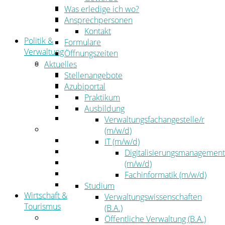
Kehrbezirksausschreibungen
Was erledige ich wo?
Amtsblatt
Ansprechpersonen
Öffentliche Ausschreibungen
Kontakt
Politik &
Formulare
Verwaltung
Öffnungszeiten
Politik
Aktuelles
Kreistag
Stellenangebote
Kreistagsinformationssystem
Azubiportal
Bürgerinformationssystem
Praktikum
Wahlen
Ausbildung
Leitbild
Verwaltungsfachangestelle/r
Verwaltung
(m/w/d)
Der Landrat
IT (m/w/d)
Gleichstellung
Digitalisierungsmanagement
Job & Karriere
(m/w/d)
Kommunalaufsicht
Fachinformatik (m/w/d)
Zahlen, Daten, Fakten
Studium
Wirtschaft &
Verwaltungswissenschaften
Tourismus
(B.A.)
Wirtschaft
Öffentliche Verwaltung (B.A.)