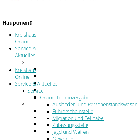
Hauptmenü
Kreishaus
Online
Service &
Aktuelles
Service
Online-Terminvergabe
Kreishaus
Was erledige ich wo?
Online
Ansprechpersonen
Service & Aktuelles
Formulare
Service
Öffnungszeiten
Online-Terminvergabe
Aktuelles
Ausländer- und Personenstandswesen
Stellenangebote
Führerscheinstelle
Azubiportal
Migration und Teilhabe
Pressemitteilungen
Zulassungsstelle
Bekanntmachungen & öffentliche
Jagd und Waffen
Zustellungen
Gewerbe