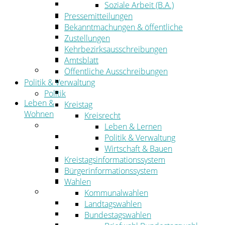
Wirtschaftsförderung
Soziale Arbeit (B.A.)
Gewerbeflächen und Unternehmen
Pressemitteilungen
Arbeitgeberservice
Bekanntmachungen & öffentliche
Mobilfunk & Breitband
Zustellungen
Straßen- und Radwegebau
Kehrbezirksausschreibungen
Landwirtschaft
Amtsblatt
Tourismus
Öffentliche Ausschreibungen
Freizeit und Urlaub im Landkreis
Politik & Verwaltung
Veranstaltungen
Politik
Leben &
Kreistag
Wohnen
Kreisrecht
Leben
Leben & Lernen
Migration
Politik & Verwaltung
Schulen, Bildung, Sport und Kultur
Wirtschaft & Bauen
Soziales
Kreistagsinformationssystem
Gesundheit
Bürgerinformationssystem
Jugend, Familie und Senioren
Wahlen
Wohnen
Kommunalwahlen
Bauen und Planen
Landtagswahlen
Abfall
Bundestagswahlen
Verkehr