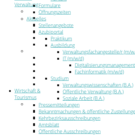
Verwaltung
Formulare
Politik
Öffnungszeiten
Kreistag
Aktuelles
Kreistagsinformationssystem
Stellenangebote
Bürgerinformationssystem
Azubiportal
Wahlen
Praktikum
Leitbild
Ausbildung
Verwaltung
Verwaltungsfachangestelle/r (m/w
Der Landrat
IT (m/w/d)
Gleichstellung
Digitalisierungsmanagement
Job & Karriere
Fachinformatik (m/w/d)
Kommunalaufsicht
Studium
Zahlen, Daten, Fakten
Verwaltungswissenschaften (B.A.)
Wirtschaft &
Öffentliche Verwaltung (B.A.)
Tourismus
Soziale Arbeit (B.A.)
Wirtschaft
Pressemitteilungen
Wirtschaftsförderung
Bekanntmachungen & öffentliche Zustellung
Gewerbeflächen und Unternehmen
Kehrbezirksausschreibungen
Arbeitgeberservice
Amtsblatt
Mobilfunk & Breitband
Öffentliche Ausschreibungen