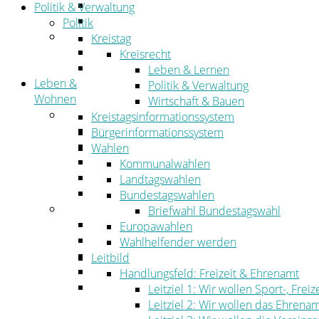
Straßen- und Radwegebau
Politik & Verwaltung
Landwirtschaft
Politik
Tourismus
Kreistag
Freizeit und Urlaub im Landkreis
Kreisrecht
Veranstaltungen
Leben & Lernen
Leben &
Politik & Verwaltung
Wohnen
Wirtschaft & Bauen
Leben
Kreistagsinformationssystem
Migration
Bürgerinformationssystem
Schulen, Bildung, Sport und Kultur
Wahlen
Soziales
Kommunalwahlen
Gesundheit
Landtagswahlen
Jugend, Familie und Senioren
Bundestagswahlen
Wohnen
Briefwahl Bundestagswahl
Bauen und Planen
Europawahlen
Abfall
Wahlhelfender werden
Verkehr
Leitbild
Umwelt
Handlungsfeld: Freizeit & Ehrenamt
Ordnung
Leitziel 1: Wir wollen Sport-, Fr
Leitziel 2: Wir wollen das Ehrena