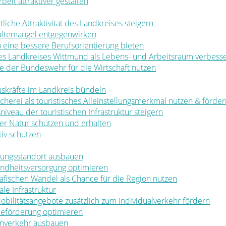
rbeit attraktiver gestalten
ftliche Attraktivität des Landkreises steigern
räftemangel entgegenwirken
en eine bessere Berufsorientierung bieten
 des Landkreises Wittmund als Lebens- und Arbeitsraum verbess
ale der Bundeswehr für die Wirtschaft nutzen
muskräfte im Landkreis bündeln
ischerei als touristisches Alleinstellungsmerkmal nutzen & förde
sniveau der touristischen Infrastruktur steigern
t der Natur schützen und erhalten
tiv schützen
ldungsstandort ausbauen
sundheitsversorgung optimieren
rafischen Wandel als Chance für die Region nutzen
le Infrastruktur
 Mobilitätsangebote zusätzlich zum Individualverkehr fördern
rbeförderung optimieren
nenverkehr ausbauen