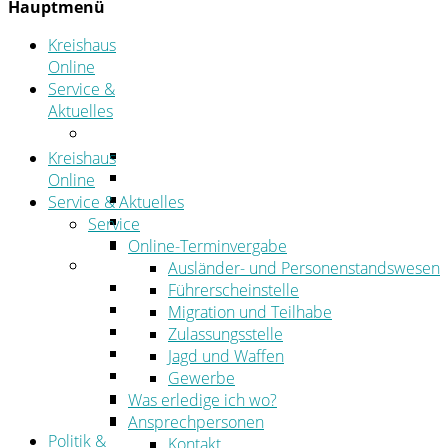
Hauptmenü
Kreishaus
Online
Service &
Aktuelles
Service
Online-Terminvergabe
Kreishaus
Was erledige ich wo?
Online
Ansprechpersonen
Service & Aktuelles
Formulare
Service
Öffnungszeiten
Online-Terminvergabe
Aktuelles
Ausländer- und Personenstandswesen
Stellenangebote
Führerscheinstelle
Azubiportal
Migration und Teilhabe
Pressemitteilungen
Zulassungsstelle
Bekanntmachungen & öffentliche Zustellung
Jagd und Waffen
Kehrbezirksausschreibungen
Gewerbe
Amtsblatt
Was erledige ich wo?
Öffentliche Ausschreibungen
Ansprechpersonen
Politik &
Kontakt