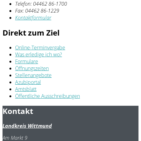
Telefon:
04462 86-1700
Fax:
04462 86-1229
Kontaktformular
Direkt zum Ziel
Online-Terminvergabe
Was erledige ich wo?
Formulare
Öffnungszeiten
Stellenangebote
Azubiportal
Amtsblatt
Öffentliche Ausschreibungen
Kontakt
Landkreis Wittmund
Am Markt 9