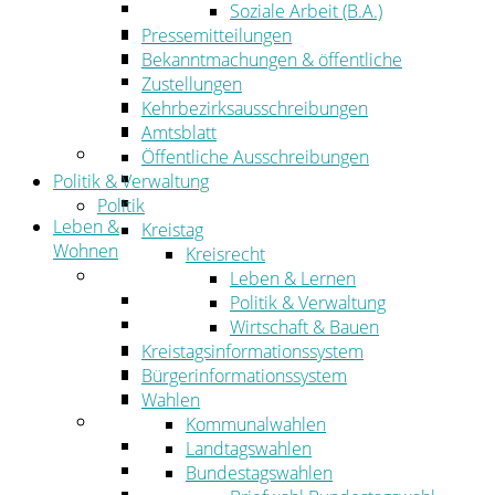
Wirtschaftsförderung
Soziale Arbeit (B.A.)
Gewerbeflächen und Unternehmen
Pressemitteilungen
Arbeitgeberservice
Bekanntmachungen & öffentliche
Mobilfunk & Breitband
Zustellungen
Straßen- und Radwegebau
Kehrbezirksausschreibungen
Landwirtschaft
Amtsblatt
Tourismus
Öffentliche Ausschreibungen
Freizeit und Urlaub im Landkreis
Politik & Verwaltung
Veranstaltungen
Politik
Leben &
Kreistag
Wohnen
Kreisrecht
Leben
Leben & Lernen
Migration
Politik & Verwaltung
Schulen, Bildung, Sport und Kultur
Wirtschaft & Bauen
Soziales
Kreistagsinformationssystem
Gesundheit
Bürgerinformationssystem
Jugend, Familie und Senioren
Wahlen
Wohnen
Kommunalwahlen
Bauen und Planen
Landtagswahlen
Abfall
Bundestagswahlen
Verkehr