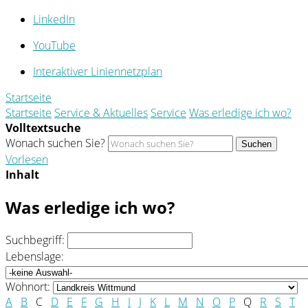
LinkedIn
YouTube
Interaktiver Liniennetzplan
Startseite
Startseite
Service & Aktuelles
Service
Was erledige ich wo?
Volltextsuche
Wonach suchen Sie?
Suchen
Vorlesen
Inhalt
Was erledige ich wo?
Suchbegriff:
Lebenslage:
Wohnort:
A
B
C
D
E
F
G
H
I
J
K
L
M
N
O
P
Q
R
S
T