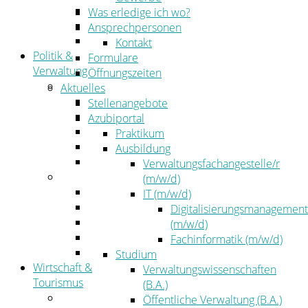
Kehrbezirksausschreibungen
Was erledige ich wo?
Amtsblatt
Ansprechpersonen
Öffentliche Ausschreibungen
Kontakt
Politik &
Formulare
Verwaltung
Öffnungszeiten
Politik
Aktuelles
Kreistag
Stellenangebote
Kreistagsinformationssystem
Azubiportal
Bürgerinformationssystem
Praktikum
Wahlen
Ausbildung
Leitbild
Verwaltungsfachangestelle/r
Verwaltung
(m/w/d)
Der Landrat
IT (m/w/d)
Gleichstellung
Digitalisierungsmanagement
Job & Karriere
(m/w/d)
Kommunalaufsicht
Fachinformatik (m/w/d)
Zahlen, Daten, Fakten
Studium
Wirtschaft &
Verwaltungswissenschaften
Tourismus
(B.A.)
Wirtschaft
Öffentliche Verwaltung (B.A.)