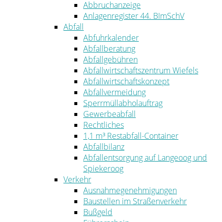
Abbruchanzeige
Anlagenregister 44. BImSchV
Abfall
Abfuhrkalender
Abfallberatung
Abfallgebühren
Abfallwirtschaftszentrum Wiefels
Abfallwirtschaftskonzept
Abfallvermeidung
Sperrmüllabholauftrag
Gewerbeabfall
Rechtliches
1,1 m³ Restabfall-Container
Abfallbilanz
Abfallentsorgung auf Langeoog und
Spiekeroog
Verkehr
Ausnahmegenehmigungen
Baustellen im Straßenverkehr
Bußgeld