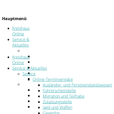
Hauptmenü
Kreishaus
Online
Service &
Aktuelles
Service
Online-Terminvergabe
Kreishaus
Was erledige ich wo?
Online
Ansprechpersonen
Service & Aktuelles
Formulare
Service
Öffnungszeiten
Online-Terminvergabe
Aktuelles
Ausländer- und Personenstandswesen
Stellenangebote
Führerscheinstelle
Azubiportal
Migration und Teilhabe
Pressemitteilungen
Zulassungsstelle
Bekanntmachungen & öffentliche
Jagd und Waffen
Zustellungen
Gewerbe