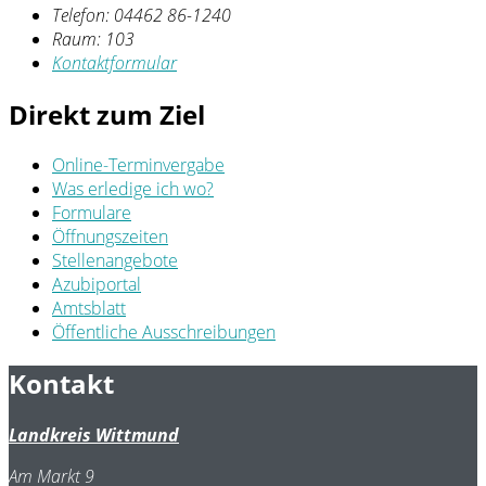
Telefon:
04462 86-1240
Raum: 103
Kontaktformular
Direkt zum Ziel
Online-Terminvergabe
Was erledige ich wo?
Formulare
Öffnungszeiten
Stellenangebote
Azubiportal
Amtsblatt
Öffentliche Ausschreibungen
Kontakt
Landkreis Wittmund
Am Markt 9