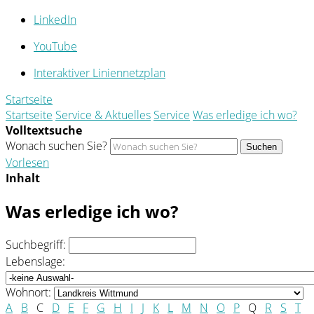
LinkedIn
YouTube
Interaktiver Liniennetzplan
Startseite
Startseite
Service & Aktuelles
Service
Was erledige ich wo?
Volltextsuche
Wonach suchen Sie?
Suchen
Vorlesen
Inhalt
Was erledige ich wo?
Suchbegriff:
Lebenslage:
Wohnort:
A
B
C
D
E
F
G
H
I
J
K
L
M
N
O
P
Q
R
S
T