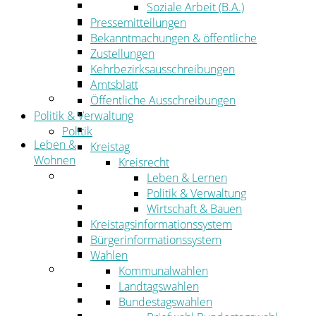
Wirtschaftsförderung
Soziale Arbeit (B.A.)
Gewerbeflächen und Unternehmen
Pressemitteilungen
Arbeitgeberservice
Bekanntmachungen & öffentliche
Mobilfunk & Breitband
Zustellungen
Straßen- und Radwegebau
Kehrbezirksausschreibungen
Landwirtschaft
Amtsblatt
Tourismus
Öffentliche Ausschreibungen
Freizeit und Urlaub im Landkreis
Politik & Verwaltung
Veranstaltungen
Politik
Leben &
Kreistag
Wohnen
Kreisrecht
Leben
Leben & Lernen
Migration
Politik & Verwaltung
Schulen, Bildung, Sport und Kultur
Wirtschaft & Bauen
Soziales
Kreistagsinformationssystem
Gesundheit
Bürgerinformationssystem
Jugend, Familie und Senioren
Wahlen
Wohnen
Kommunalwahlen
Bauen und Planen
Landtagswahlen
Abfall
Bundestagswahlen
Verkehr