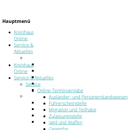
Hauptmenü
Kreishaus
Online
Service &
Aktuelles
Service
Online-Terminvergabe
Kreishaus
Was erledige ich wo?
Online
Ansprechpersonen
Service & Aktuelles
Formulare
Service
Öffnungszeiten
Online-Terminvergabe
Aktuelles
Ausländer- und Personenstandswesen
Stellenangebote
Führerscheinstelle
Azubiportal
Migration und Teilhabe
Pressemitteilungen
Zulassungsstelle
Bekanntmachungen & öffentliche
Jagd und Waffen
Zustellungen
Gewerbe