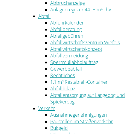
Abbruchanzeige
Anlagenregister 44. BImSchV
Abfall
Abfuhrkalender
Abfallberatung
Abfallgebühren
Abfallwirtschaftszentrum Wiefels
Abfallwirtschaftskonzept
Abfallvermeidung
Sperrmüllabholauftrag
Gewerbeabfall
Rechtliches
1,1 m³ Restabfall-Container
Abfallbilanz
Abfallentsorgung auf Langeoog und
Spiekeroog
Verkehr
Ausnahmegenehmigungen
Baustellen im Straßenverkehr
Bußgeld