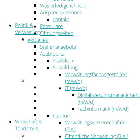
Kehrbezirksausschreibungen
Was erledige ich wo?
Amtsblatt
Ansprechpersonen
Öffentliche Ausschreibungen
Kontakt
Politik &
Formulare
Verwaltung
Öffnungszeiten
Politik
Aktuelles
Kreistag
Stellenangebote
Kreistagsinformationssystem
Azubiportal
Bürgerinformationssystem
Praktikum
Wahlen
Ausbildung
Leitbild
Verwaltungsfachangestelle/r
Verwaltung
(m/w/d)
Der Landrat
IT (m/w/d)
Gleichstellung
Digitalisierungsmanagement
Job & Karriere
(m/w/d)
Kommunalaufsicht
Fachinformatik (m/w/d)
Zahlen, Daten, Fakten
Studium
Wirtschaft &
Verwaltungswissenschaften
Tourismus
(B.A.)
Wirtschaft
Öffentliche Verwaltung (B.A.)