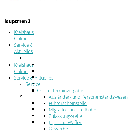
Hauptmenü
Kreishaus
Online
Service &
Aktuelles
Service
Online-Terminvergabe
Kreishaus
Was erledige ich wo?
Online
Ansprechpersonen
Service & Aktuelles
Formulare
Service
Öffnungszeiten
Online-Terminvergabe
Aktuelles
Ausländer- und Personenstandswesen
Stellenangebote
Führerscheinstelle
Azubiportal
Migration und Teilhabe
Pressemitteilungen
Zulassungsstelle
Bekanntmachungen & öffentliche
Jagd und Waffen
Zustellungen
Gewerbe