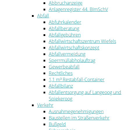
Abbruchanzeige
Anlagenregister 44. BImSchV
Abfall
Abfuhrkalender
Abfallberatung
Abfallgebühren
Abfallwirtschaftszentrum Wiefels
Abfallwirtschaftskonzept
Abfallvermeidung
Sperrmüllabholauftrag
Gewerbeabfall
Rechtliches
1,1 m³ Restabfall-Container
Abfallbilanz
Abfallentsorgung auf Langeoog und
Spiekeroog
Verkehr
Ausnahmegenehmigungen
Baustellen im Straßenverkehr
Bußgeld