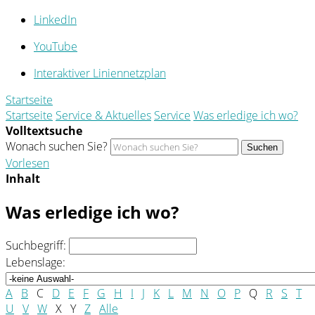
LinkedIn
YouTube
Interaktiver Liniennetzplan
Startseite
Startseite
Service & Aktuelles
Service
Was erledige ich wo?
Volltextsuche
Wonach suchen Sie?
Suchen
Vorlesen
Inhalt
Was erledige ich wo?
Suchbegriff:
Lebenslage:
A
B
C
D
E
F
G
H
I
J
K
L
M
N
O
P
Q
R
S
T
U
V
W
X
Y
Z
Alle