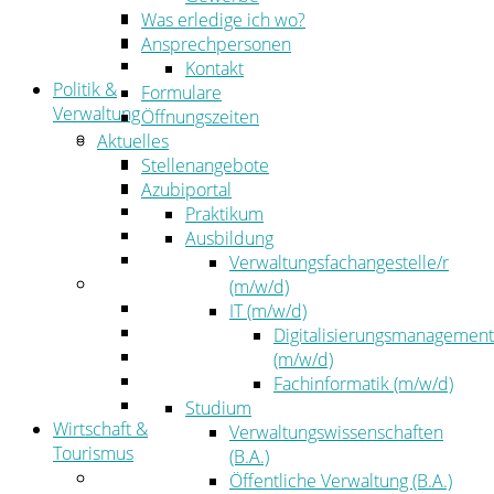
Kehrbezirksausschreibungen
Was erledige ich wo?
Amtsblatt
Ansprechpersonen
Öffentliche Ausschreibungen
Kontakt
Politik &
Formulare
Verwaltung
Öffnungszeiten
Politik
Aktuelles
Kreistag
Stellenangebote
Kreistagsinformationssystem
Azubiportal
Bürgerinformationssystem
Praktikum
Wahlen
Ausbildung
Leitbild
Verwaltungsfachangestelle/r
Verwaltung
(m/w/d)
Der Landrat
IT (m/w/d)
Gleichstellung
Digitalisierungsmanagement
Job & Karriere
(m/w/d)
Kommunalaufsicht
Fachinformatik (m/w/d)
Zahlen, Daten, Fakten
Studium
Wirtschaft &
Verwaltungswissenschaften
Tourismus
(B.A.)
Wirtschaft
Öffentliche Verwaltung (B.A.)