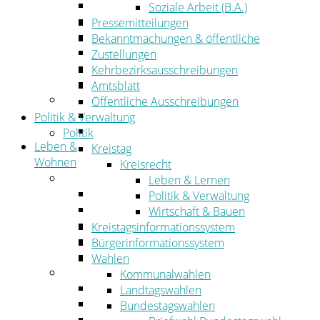
Wirtschaftsförderung
Soziale Arbeit (B.A.)
Gewerbeflächen und Unternehmen
Pressemitteilungen
Arbeitgeberservice
Bekanntmachungen & öffentliche
Mobilfunk & Breitband
Zustellungen
Straßen- und Radwegebau
Kehrbezirksausschreibungen
Landwirtschaft
Amtsblatt
Tourismus
Öffentliche Ausschreibungen
Freizeit und Urlaub im Landkreis
Politik & Verwaltung
Veranstaltungen
Politik
Leben &
Kreistag
Wohnen
Kreisrecht
Leben
Leben & Lernen
Migration
Politik & Verwaltung
Schulen, Bildung, Sport und Kultur
Wirtschaft & Bauen
Soziales
Kreistagsinformationssystem
Gesundheit
Bürgerinformationssystem
Jugend, Familie und Senioren
Wahlen
Wohnen
Kommunalwahlen
Bauen und Planen
Landtagswahlen
Abfall
Bundestagswahlen
Verkehr