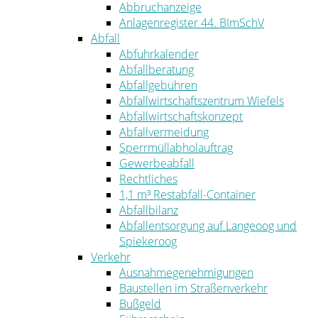
Abbruchanzeige
Anlagenregister 44. BImSchV
Abfall
Abfuhrkalender
Abfallberatung
Abfallgebühren
Abfallwirtschaftszentrum Wiefels
Abfallwirtschaftskonzept
Abfallvermeidung
Sperrmüllabholauftrag
Gewerbeabfall
Rechtliches
1,1 m³ Restabfall-Container
Abfallbilanz
Abfallentsorgung auf Langeoog und
Spiekeroog
Verkehr
Ausnahmegenehmigungen
Baustellen im Straßenverkehr
Bußgeld