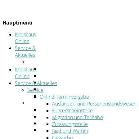
Hauptmenü
Kreishaus
Online
Service &
Aktuelles
Service
Online-Terminvergabe
Kreishaus
Was erledige ich wo?
Online
Ansprechpersonen
Service & Aktuelles
Formulare
Service
Öffnungszeiten
Online-Terminvergabe
Aktuelles
Ausländer- und Personenstandswesen
Stellenangebote
Führerscheinstelle
Azubiportal
Migration und Teilhabe
Pressemitteilungen
Zulassungsstelle
Bekanntmachungen & öffentliche
Jagd und Waffen
Zustellungen
Gewerbe