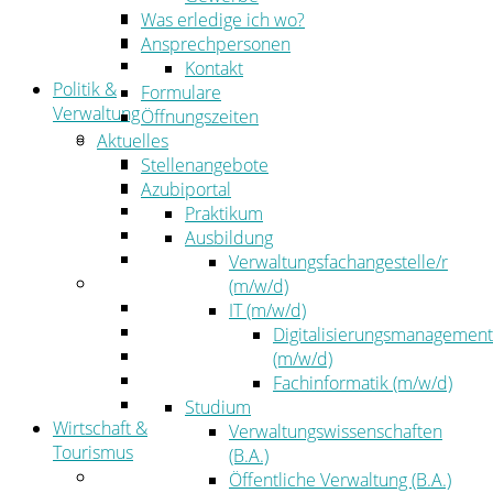
Kehrbezirksausschreibungen
Was erledige ich wo?
Amtsblatt
Ansprechpersonen
Öffentliche Ausschreibungen
Kontakt
Politik &
Formulare
Verwaltung
Öffnungszeiten
Politik
Aktuelles
Kreistag
Stellenangebote
Kreistagsinformationssystem
Azubiportal
Bürgerinformationssystem
Praktikum
Wahlen
Ausbildung
Leitbild
Verwaltungsfachangestelle/r
Verwaltung
(m/w/d)
Der Landrat
IT (m/w/d)
Gleichstellung
Digitalisierungsmanagement
Job & Karriere
(m/w/d)
Kommunalaufsicht
Fachinformatik (m/w/d)
Zahlen, Daten, Fakten
Studium
Wirtschaft &
Verwaltungswissenschaften
Tourismus
(B.A.)
Wirtschaft
Öffentliche Verwaltung (B.A.)