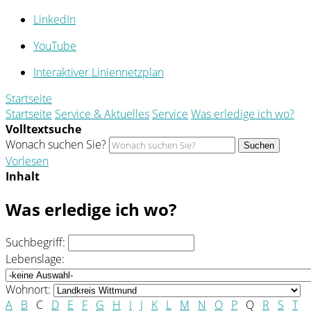
LinkedIn
YouTube
Interaktiver Liniennetzplan
Startseite
Startseite
Service & Aktuelles
Service
Was erledige ich wo?
Volltextsuche
Wonach suchen Sie?
Suchen
Vorlesen
Inhalt
Was erledige ich wo?
Suchbegriff:
Lebenslage:
Wohnort:
A
B
C
D
E
F
G
H
I
J
K
L
M
N
O
P
Q
R
S
T