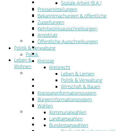
Wirtschaftsförderung
Soziale Arbeit (B.A.)
Gewerbeflächen und Unternehmen
Pressemitteilungen
Arbeitgeberservice
Bekanntmachungen & öffentliche
Mobilfunk & Breitband
Zustellungen
Straßen- und Radwegebau
Kehrbezirksausschreibungen
Landwirtschaft
Amtsblatt
Tourismus
Öffentliche Ausschreibungen
Freizeit und Urlaub im Landkreis
Politik & Verwaltung
Veranstaltungen
Politik
Leben &
Kreistag
Wohnen
Kreisrecht
Leben
Leben & Lernen
Migration
Politik & Verwaltung
Schulen, Bildung, Sport und Kultur
Wirtschaft & Bauen
Soziales
Kreistagsinformationssystem
Gesundheit
Bürgerinformationssystem
Jugend, Familie und Senioren
Wahlen
Wohnen
Kommunalwahlen
Bauen und Planen
Landtagswahlen
Abfall
Bundestagswahlen
Verkehr