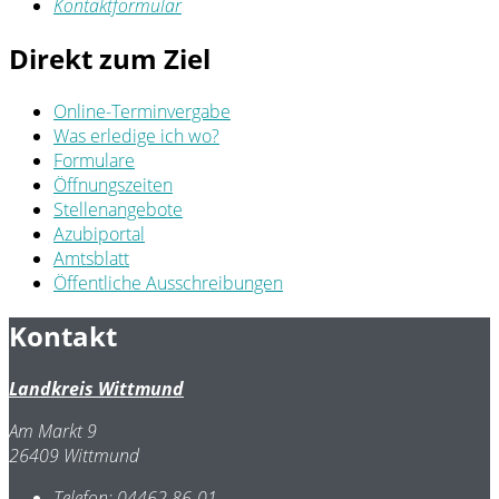
Kontaktformular
Direkt zum Ziel
Online-Terminvergabe
Was erledige ich wo?
Formulare
Öffnungszeiten
Stellenangebote
Azubiportal
Amtsblatt
Öffentliche Ausschreibungen
Kontakt
Landkreis Wittmund
Am Markt 9
26409 Wittmund
Telefon:
04462 86-01