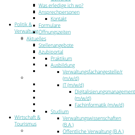
Kehrbezirksausschreibungen
Was erledige ich wo?
Amtsblatt
Ansprechpersonen
Öffentliche Ausschreibungen
Kontakt
Politik &
Formulare
Verwaltung
Öffnungszeiten
Politik
Aktuelles
Kreistag
Stellenangebote
Kreistagsinformationssystem
Azubiportal
Bürgerinformationssystem
Praktikum
Wahlen
Ausbildung
Leitbild
Verwaltungsfachangestelle/r
Verwaltung
(m/w/d)
Der Landrat
IT (m/w/d)
Gleichstellung
Digitalisierungsmanagement
Job & Karriere
(m/w/d)
Kommunalaufsicht
Fachinformatik (m/w/d)
Zahlen, Daten, Fakten
Studium
Wirtschaft &
Verwaltungswissenschaften
Tourismus
(B.A.)
Wirtschaft
Öffentliche Verwaltung (B.A.)