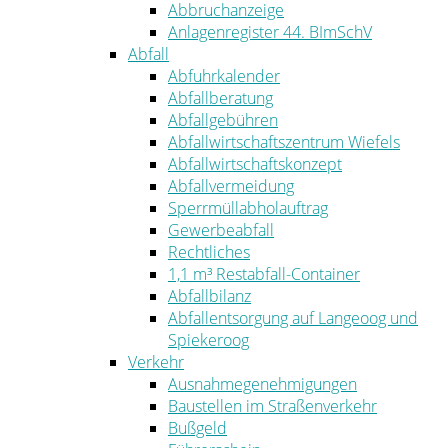
Abbruchanzeige
Anlagenregister 44. BImSchV
Abfall
Abfuhrkalender
Abfallberatung
Abfallgebühren
Abfallwirtschaftszentrum Wiefels
Abfallwirtschaftskonzept
Abfallvermeidung
Sperrmüllabholauftrag
Gewerbeabfall
Rechtliches
1,1 m³ Restabfall-Container
Abfallbilanz
Abfallentsorgung auf Langeoog und
Spiekeroog
Verkehr
Ausnahmegenehmigungen
Baustellen im Straßenverkehr
Bußgeld