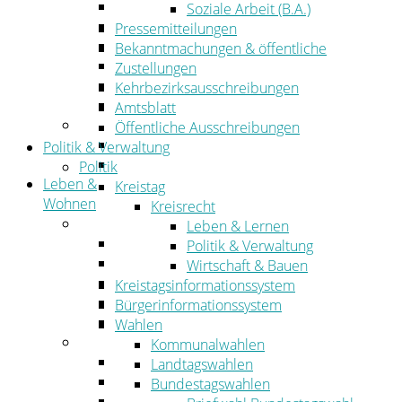
Wirtschaftsförderung
Soziale Arbeit (B.A.)
Gewerbeflächen und Unternehmen
Pressemitteilungen
Arbeitgeberservice
Bekanntmachungen & öffentliche
Mobilfunk & Breitband
Zustellungen
Straßen- und Radwegebau
Kehrbezirksausschreibungen
Landwirtschaft
Amtsblatt
Tourismus
Öffentliche Ausschreibungen
Freizeit und Urlaub im Landkreis
Politik & Verwaltung
Veranstaltungen
Politik
Leben &
Kreistag
Wohnen
Kreisrecht
Leben
Leben & Lernen
Migration
Politik & Verwaltung
Schulen, Bildung, Sport und Kultur
Wirtschaft & Bauen
Soziales
Kreistagsinformationssystem
Gesundheit
Bürgerinformationssystem
Jugend, Familie und Senioren
Wahlen
Wohnen
Kommunalwahlen
Bauen und Planen
Landtagswahlen
Abfall
Bundestagswahlen
Verkehr