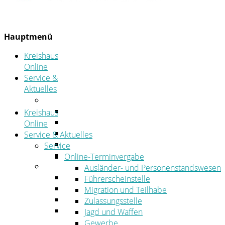
Hauptmenü
Kreishaus
Online
Service &
Aktuelles
Service
Online-Terminvergabe
Kreishaus
Was erledige ich wo?
Online
Ansprechpersonen
Service & Aktuelles
Formulare
Service
Öffnungszeiten
Online-Terminvergabe
Aktuelles
Ausländer- und Personenstandswesen
Stellenangebote
Führerscheinstelle
Azubiportal
Migration und Teilhabe
Pressemitteilungen
Zulassungsstelle
Bekanntmachungen & öffentliche
Jagd und Waffen
Zustellungen
Gewerbe