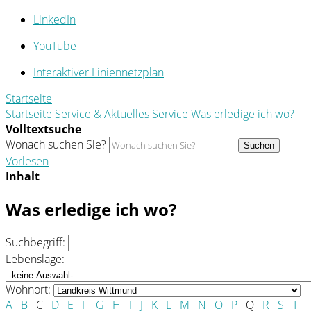
LinkedIn
YouTube
Interaktiver Liniennetzplan
Startseite
Startseite
Service & Aktuelles
Service
Was erledige ich wo?
Volltextsuche
Wonach suchen Sie?
Suchen
Vorlesen
Inhalt
Was erledige ich wo?
Suchbegriff:
Lebenslage:
Wohnort:
A
B
C
D
E
F
G
H
I
J
K
L
M
N
O
P
Q
R
S
T