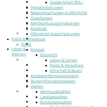
Wirtschaftsförderung
Soziale Arbeit (B.A.)
Gewerbeflächen und Unternehmen
Pressemitteilungen
Arbeitgeberservice
Bekanntmachungen & öffentliche
Mobilfunk & Breitband
Zustellungen
Straßen- und Radwegebau
Kehrbezirksausschreibungen
Landwirtschaft
Amtsblatt
Tourismus
Öffentliche Ausschreibungen
Freizeit und Urlaub im Landkreis
Politik & Verwaltung
Veranstaltungen
Politik
Leben &
Kreistag
Wohnen
Kreisrecht
Leben
Leben & Lernen
Migration
Politik & Verwaltung
Schulen, Bildung, Sport und Kultur
Wirtschaft & Bauen
Soziales
Kreistagsinformationssystem
Gesundheit
Bürgerinformationssystem
Jugend, Familie und Senioren
Wahlen
Wohnen
Kommunalwahlen
Bauen und Planen
Landtagswahlen
Abfall
Bundestagswahlen
Verkehr