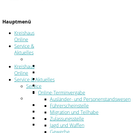
Hauptmenü
Kreishaus
Online
Service &
Aktuelles
Service
Online-Terminvergabe
Kreishaus
Was erledige ich wo?
Online
Ansprechpersonen
Service & Aktuelles
Formulare
Service
Öffnungszeiten
Online-Terminvergabe
Aktuelles
Ausländer- und Personenstandswesen
Stellenangebote
Führerscheinstelle
Azubiportal
Migration und Teilhabe
Pressemitteilungen
Zulassungsstelle
Bekanntmachungen & öffentliche
Jagd und Waffen
Zustellungen
Gewerbe