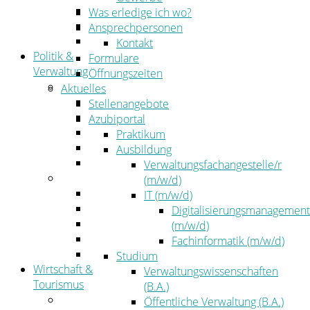
Kehrbezirksausschreibungen
Was erledige ich wo?
Amtsblatt
Ansprechpersonen
Öffentliche Ausschreibungen
Kontakt
Politik &
Formulare
Verwaltung
Öffnungszeiten
Politik
Aktuelles
Kreistag
Stellenangebote
Kreistagsinformationssystem
Azubiportal
Bürgerinformationssystem
Praktikum
Wahlen
Ausbildung
Leitbild
Verwaltungsfachangestelle/r
Verwaltung
(m/w/d)
Der Landrat
IT (m/w/d)
Gleichstellung
Digitalisierungsmanagement
Job & Karriere
(m/w/d)
Kommunalaufsicht
Fachinformatik (m/w/d)
Zahlen, Daten, Fakten
Studium
Wirtschaft &
Verwaltungswissenschaften
Tourismus
(B.A.)
Wirtschaft
Öffentliche Verwaltung (B.A.)