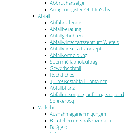
Abbruchanzeige
Anlagenregister 44. BImSchV
Abfall
Abfuhrkalender
Abfallberatung
Abfallgebühren
Abfallwirtschaftszentrum Wiefels
Abfallwirtschaftskonzept
Abfallvermeidung
Sperrmüllabholauftrag
Gewerbeabfall
Rechtliches
1,1 m³ Restabfall-Container
Abfallbilanz
Abfallentsorgung auf Langeoog und
Spiekeroog
Verkehr
Ausnahmegenehmigungen
Baustellen im Straßenverkehr
Bußgeld