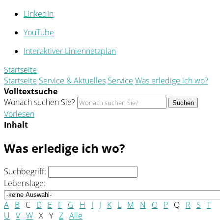
LinkedIn
YouTube
Interaktiver Liniennetzplan
Startseite
Startseite
Service & Aktuelles
Service
Was erledige ich wo?
Volltextsuche
Wonach suchen Sie?
Suchen
Vorlesen
Inhalt
Was erledige ich wo?
Suchbegriff:
Lebenslage:
A
B
C
D
E
F
G
H
I
J
K
L
M
N
O
P
Q
R
S
T
U
V
W
X
Y
Z
Alle