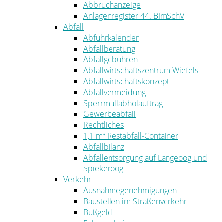
Abbruchanzeige
Anlagenregister 44. BImSchV
Abfall
Abfuhrkalender
Abfallberatung
Abfallgebühren
Abfallwirtschaftszentrum Wiefels
Abfallwirtschaftskonzept
Abfallvermeidung
Sperrmüllabholauftrag
Gewerbeabfall
Rechtliches
1,1 m³ Restabfall-Container
Abfallbilanz
Abfallentsorgung auf Langeoog und
Spiekeroog
Verkehr
Ausnahmegenehmigungen
Baustellen im Straßenverkehr
Bußgeld