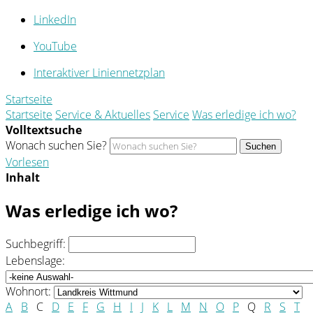
LinkedIn
YouTube
Interaktiver Liniennetzplan
Startseite
Startseite
Service & Aktuelles
Service
Was erledige ich wo?
Volltextsuche
Wonach suchen Sie?
Suchen
Vorlesen
Inhalt
Was erledige ich wo?
Suchbegriff:
Lebenslage:
Wohnort:
A
B
C
D
E
F
G
H
I
J
K
L
M
N
O
P
Q
R
S
T