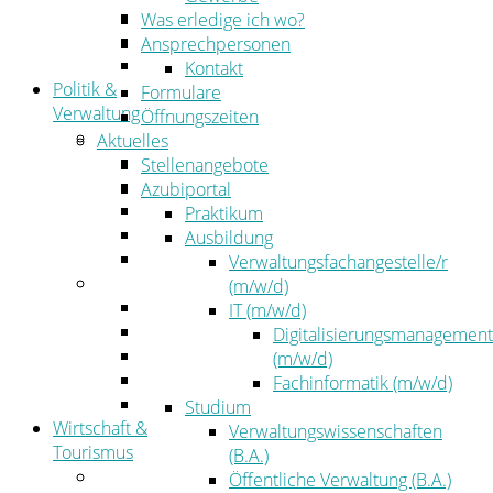
Kehrbezirksausschreibungen
Was erledige ich wo?
Amtsblatt
Ansprechpersonen
Öffentliche Ausschreibungen
Kontakt
Politik &
Formulare
Verwaltung
Öffnungszeiten
Politik
Aktuelles
Kreistag
Stellenangebote
Kreistagsinformationssystem
Azubiportal
Bürgerinformationssystem
Praktikum
Wahlen
Ausbildung
Leitbild
Verwaltungsfachangestelle/r
Verwaltung
(m/w/d)
Der Landrat
IT (m/w/d)
Gleichstellung
Digitalisierungsmanagement
Job & Karriere
(m/w/d)
Kommunalaufsicht
Fachinformatik (m/w/d)
Zahlen, Daten, Fakten
Studium
Wirtschaft &
Verwaltungswissenschaften
Tourismus
(B.A.)
Wirtschaft
Öffentliche Verwaltung (B.A.)