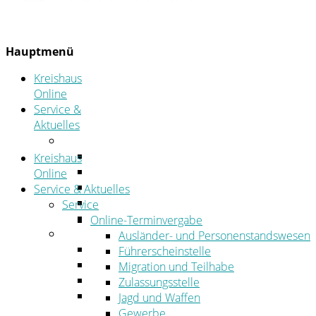
Hauptmenü
Kreishaus
Online
Service &
Aktuelles
Service
Online-Terminvergabe
Kreishaus
Was erledige ich wo?
Online
Ansprechpersonen
Service & Aktuelles
Formulare
Service
Öffnungszeiten
Online-Terminvergabe
Aktuelles
Ausländer- und Personenstandswesen
Stellenangebote
Führerscheinstelle
Azubiportal
Migration und Teilhabe
Pressemitteilungen
Zulassungsstelle
Bekanntmachungen & öffentliche
Jagd und Waffen
Zustellungen
Gewerbe