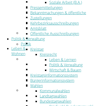
Wirtschaftsförderung
Soziale Arbeit (B.A.)
Gewerbeflächen und Unternehmen
Pressemitteilungen
Arbeitgeberservice
Bekanntmachungen & öffentliche
Mobilfunk & Breitband
Zustellungen
Straßen- und Radwegebau
Kehrbezirksausschreibungen
Landwirtschaft
Amtsblatt
Tourismus
Öffentliche Ausschreibungen
Freizeit und Urlaub im Landkreis
Politik & Verwaltung
Veranstaltungen
Politik
Leben &
Kreistag
Wohnen
Kreisrecht
Leben
Leben & Lernen
Migration
Politik & Verwaltung
Schulen, Bildung, Sport und Kultur
Wirtschaft & Bauen
Soziales
Kreistagsinformationssystem
Gesundheit
Bürgerinformationssystem
Jugend, Familie und Senioren
Wahlen
Wohnen
Kommunalwahlen
Bauen und Planen
Landtagswahlen
Abfall
Bundestagswahlen
Verkehr