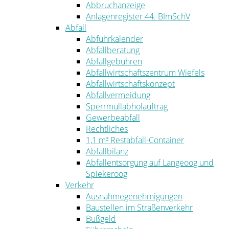
Abbruchanzeige
Anlagenregister 44. BImSchV
Abfall
Abfuhrkalender
Abfallberatung
Abfallgebühren
Abfallwirtschaftszentrum Wiefels
Abfallwirtschaftskonzept
Abfallvermeidung
Sperrmüllabholauftrag
Gewerbeabfall
Rechtliches
1,1 m³ Restabfall-Container
Abfallbilanz
Abfallentsorgung auf Langeoog und
Spiekeroog
Verkehr
Ausnahmegenehmigungen
Baustellen im Straßenverkehr
Bußgeld