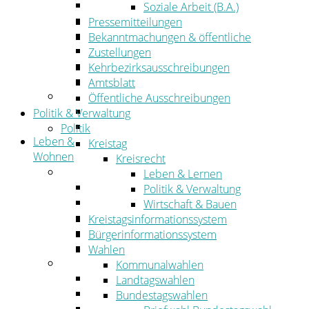
Wirtschaftsförderung
Soziale Arbeit (B.A.)
Gewerbeflächen und Unternehmen
Pressemitteilungen
Arbeitgeberservice
Bekanntmachungen & öffentliche
Mobilfunk & Breitband
Zustellungen
Straßen- und Radwegebau
Kehrbezirksausschreibungen
Landwirtschaft
Amtsblatt
Tourismus
Öffentliche Ausschreibungen
Freizeit und Urlaub im Landkreis
Politik & Verwaltung
Veranstaltungen
Politik
Leben &
Kreistag
Wohnen
Kreisrecht
Leben
Leben & Lernen
Migration
Politik & Verwaltung
Schulen, Bildung, Sport und Kultur
Wirtschaft & Bauen
Soziales
Kreistagsinformationssystem
Gesundheit
Bürgerinformationssystem
Jugend, Familie und Senioren
Wahlen
Wohnen
Kommunalwahlen
Bauen und Planen
Landtagswahlen
Abfall
Bundestagswahlen
Verkehr