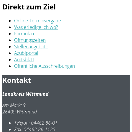
Direkt zum Ziel
Online-Terminvergabe
Was erledige ich wo?
Formulare
Öffnungszeiten
Stellenangebote
Azubiportal
Amtsblatt
Öffentliche Ausschreibungen
Kontakt
Landkreis Wittmund
Am Markt 9
26409 Wittmund
Telefon:
04462 86-01
Fax:
04462 86-1125