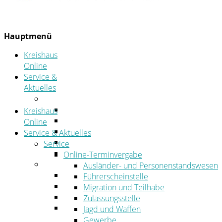
Hauptmenü
Kreishaus
Online
Service &
Aktuelles
Service
Online-Terminvergabe
Kreishaus
Was erledige ich wo?
Online
Ansprechpersonen
Service & Aktuelles
Formulare
Service
Öffnungszeiten
Online-Terminvergabe
Aktuelles
Ausländer- und Personenstandswesen
Stellenangebote
Führerscheinstelle
Azubiportal
Migration und Teilhabe
Pressemitteilungen
Zulassungsstelle
Bekanntmachungen & öffentliche
Jagd und Waffen
Zustellungen
Gewerbe