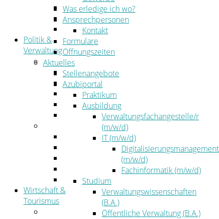
Kehrbezirksausschreibungen
Was erledige ich wo?
Amtsblatt
Ansprechpersonen
Öffentliche Ausschreibungen
Kontakt
Politik &
Formulare
Verwaltung
Öffnungszeiten
Politik
Aktuelles
Kreistag
Stellenangebote
Kreistagsinformationssystem
Azubiportal
Bürgerinformationssystem
Praktikum
Wahlen
Ausbildung
Leitbild
Verwaltungsfachangestelle/r
Verwaltung
(m/w/d)
Der Landrat
IT (m/w/d)
Gleichstellung
Digitalisierungsmanagement
Job & Karriere
(m/w/d)
Kommunalaufsicht
Fachinformatik (m/w/d)
Zahlen, Daten, Fakten
Studium
Wirtschaft &
Verwaltungswissenschaften
Tourismus
(B.A.)
Wirtschaft
Öffentliche Verwaltung (B.A.)