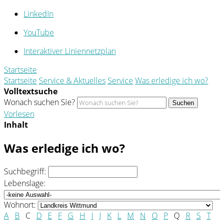
LinkedIn
YouTube
Interaktiver Liniennetzplan
Startseite
Startseite
Service & Aktuelles
Service
Was erledige ich wo?
Volltextsuche
Wonach suchen Sie?
Suchen
Vorlesen
Inhalt
Was erledige ich wo?
Suchbegriff:
Lebenslage:
Wohnort:
A
B
C
D
E
F
G
H
I
J
K
L
M
N
O
P
Q
R
S
T