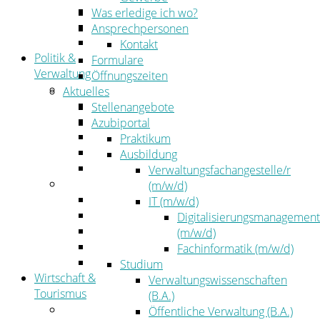
Kehrbezirksausschreibungen
Was erledige ich wo?
Amtsblatt
Ansprechpersonen
Öffentliche Ausschreibungen
Kontakt
Politik &
Formulare
Verwaltung
Öffnungszeiten
Politik
Aktuelles
Kreistag
Stellenangebote
Kreistagsinformationssystem
Azubiportal
Bürgerinformationssystem
Praktikum
Wahlen
Ausbildung
Leitbild
Verwaltungsfachangestelle/r
Verwaltung
(m/w/d)
Der Landrat
IT (m/w/d)
Gleichstellung
Digitalisierungsmanagement
Job & Karriere
(m/w/d)
Kommunalaufsicht
Fachinformatik (m/w/d)
Zahlen, Daten, Fakten
Studium
Wirtschaft &
Verwaltungswissenschaften
Tourismus
(B.A.)
Wirtschaft
Öffentliche Verwaltung (B.A.)