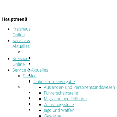
Hauptmenü
Kreishaus
Online
Service &
Aktuelles
Service
Online-Terminvergabe
Kreishaus
Was erledige ich wo?
Online
Ansprechpersonen
Service & Aktuelles
Formulare
Service
Öffnungszeiten
Online-Terminvergabe
Aktuelles
Ausländer- und Personenstandswesen
Stellenangebote
Führerscheinstelle
Azubiportal
Migration und Teilhabe
Pressemitteilungen
Zulassungsstelle
Bekanntmachungen & öffentliche
Jagd und Waffen
Zustellungen
Gewerbe