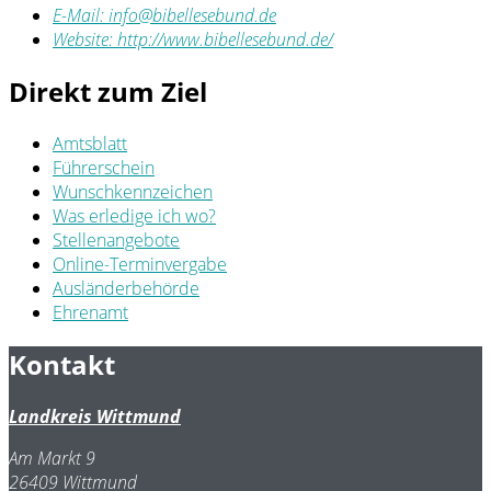
E-Mail:
info@bibellesebund.de
Website:
http://www.bibellesebund.de/
Direkt zum Ziel
Amtsblatt
Führerschein
Wunschkennzeichen
Was erledige ich wo?
Stellenangebote
Online-Terminvergabe
Ausländerbehörde
Ehrenamt
Kontakt
Landkreis Wittmund
Am Markt 9
26409 Wittmund