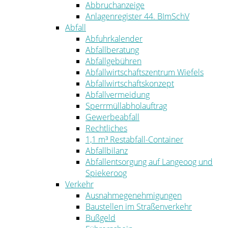
Abbruchanzeige
Anlagenregister 44. BImSchV
Abfall
Abfuhrkalender
Abfallberatung
Abfallgebühren
Abfallwirtschaftszentrum Wiefels
Abfallwirtschaftskonzept
Abfallvermeidung
Sperrmüllabholauftrag
Gewerbeabfall
Rechtliches
1,1 m³ Restabfall-Container
Abfallbilanz
Abfallentsorgung auf Langeoog und
Spiekeroog
Verkehr
Ausnahmegenehmigungen
Baustellen im Straßenverkehr
Bußgeld