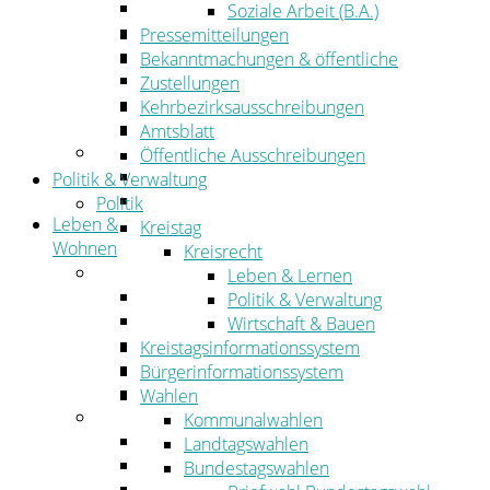
Wirtschaftsförderung
Soziale Arbeit (B.A.)
Gewerbeflächen und Unternehmen
Pressemitteilungen
Arbeitgeberservice
Bekanntmachungen & öffentliche
Mobilfunk & Breitband
Zustellungen
Straßen- und Radwegebau
Kehrbezirksausschreibungen
Landwirtschaft
Amtsblatt
Tourismus
Öffentliche Ausschreibungen
Freizeit und Urlaub im Landkreis
Politik & Verwaltung
Veranstaltungen
Politik
Leben &
Kreistag
Wohnen
Kreisrecht
Leben
Leben & Lernen
Migration
Politik & Verwaltung
Schulen, Bildung, Sport und Kultur
Wirtschaft & Bauen
Soziales
Kreistagsinformationssystem
Gesundheit
Bürgerinformationssystem
Jugend, Familie und Senioren
Wahlen
Wohnen
Kommunalwahlen
Bauen und Planen
Landtagswahlen
Abfall
Bundestagswahlen
Verkehr