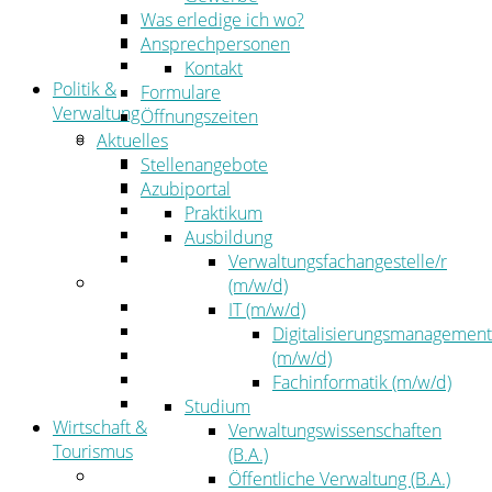
Kehrbezirksausschreibungen
Was erledige ich wo?
Amtsblatt
Ansprechpersonen
Öffentliche Ausschreibungen
Kontakt
Politik &
Formulare
Verwaltung
Öffnungszeiten
Politik
Aktuelles
Kreistag
Stellenangebote
Kreistagsinformationssystem
Azubiportal
Bürgerinformationssystem
Praktikum
Wahlen
Ausbildung
Leitbild
Verwaltungsfachangestelle/r
Verwaltung
(m/w/d)
Der Landrat
IT (m/w/d)
Gleichstellung
Digitalisierungsmanagement
Job & Karriere
(m/w/d)
Kommunalaufsicht
Fachinformatik (m/w/d)
Zahlen, Daten, Fakten
Studium
Wirtschaft &
Verwaltungswissenschaften
Tourismus
(B.A.)
Wirtschaft
Öffentliche Verwaltung (B.A.)