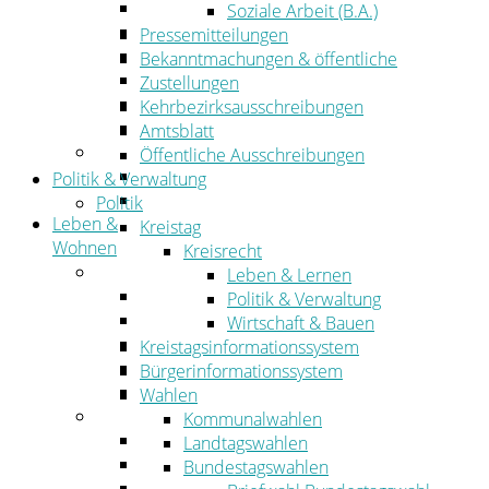
Wirtschaftsförderung
Soziale Arbeit (B.A.)
Gewerbeflächen und Unternehmen
Pressemitteilungen
Arbeitgeberservice
Bekanntmachungen & öffentliche
Mobilfunk & Breitband
Zustellungen
Straßen- und Radwegebau
Kehrbezirksausschreibungen
Landwirtschaft
Amtsblatt
Tourismus
Öffentliche Ausschreibungen
Freizeit und Urlaub im Landkreis
Politik & Verwaltung
Veranstaltungen
Politik
Leben &
Kreistag
Wohnen
Kreisrecht
Leben
Leben & Lernen
Migration
Politik & Verwaltung
Schulen, Bildung, Sport und Kultur
Wirtschaft & Bauen
Soziales
Kreistagsinformationssystem
Gesundheit
Bürgerinformationssystem
Jugend, Familie und Senioren
Wahlen
Wohnen
Kommunalwahlen
Bauen und Planen
Landtagswahlen
Abfall
Bundestagswahlen
Verkehr