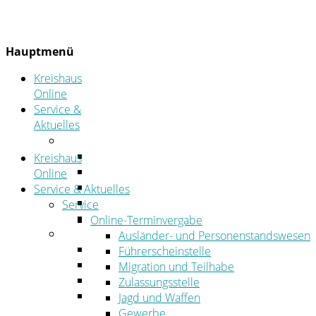
Hauptmenü
Kreishaus
Online
Service &
Aktuelles
Service
Online-Terminvergabe
Kreishaus
Was erledige ich wo?
Online
Ansprechpersonen
Service & Aktuelles
Formulare
Service
Öffnungszeiten
Online-Terminvergabe
Aktuelles
Ausländer- und Personenstandswesen
Stellenangebote
Führerscheinstelle
Azubiportal
Migration und Teilhabe
Pressemitteilungen
Zulassungsstelle
Bekanntmachungen & öffentliche
Jagd und Waffen
Zustellungen
Gewerbe