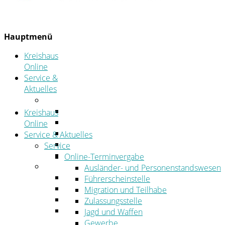
Hauptmenü
Kreishaus
Online
Service &
Aktuelles
Service
Online-Terminvergabe
Kreishaus
Was erledige ich wo?
Online
Ansprechpersonen
Service & Aktuelles
Formulare
Service
Öffnungszeiten
Online-Terminvergabe
Aktuelles
Ausländer- und Personenstandswesen
Stellenangebote
Führerscheinstelle
Azubiportal
Migration und Teilhabe
Pressemitteilungen
Zulassungsstelle
Bekanntmachungen & öffentliche
Jagd und Waffen
Zustellungen
Gewerbe