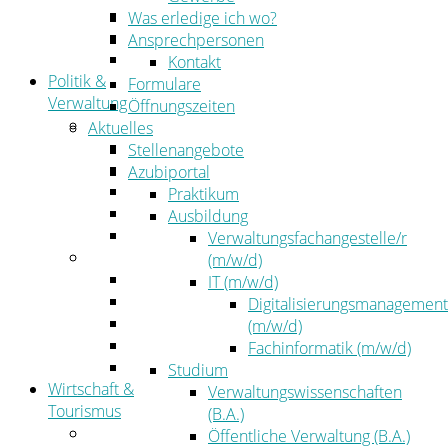
Kehrbezirksausschreibungen
Was erledige ich wo?
Amtsblatt
Ansprechpersonen
Öffentliche Ausschreibungen
Kontakt
Politik &
Formulare
Verwaltung
Öffnungszeiten
Politik
Aktuelles
Kreistag
Stellenangebote
Kreistagsinformationssystem
Azubiportal
Bürgerinformationssystem
Praktikum
Wahlen
Ausbildung
Leitbild
Verwaltungsfachangestelle/r
Verwaltung
(m/w/d)
Der Landrat
IT (m/w/d)
Gleichstellung
Digitalisierungsmanagement
Job & Karriere
(m/w/d)
Kommunalaufsicht
Fachinformatik (m/w/d)
Zahlen, Daten, Fakten
Studium
Wirtschaft &
Verwaltungswissenschaften
Tourismus
(B.A.)
Wirtschaft
Öffentliche Verwaltung (B.A.)