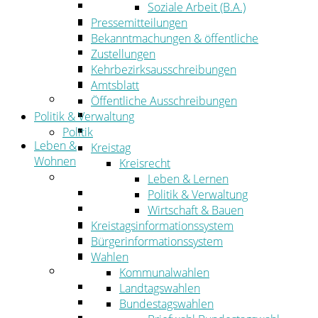
Wirtschaftsförderung
Soziale Arbeit (B.A.)
Gewerbeflächen und Unternehmen
Pressemitteilungen
Arbeitgeberservice
Bekanntmachungen & öffentliche
Mobilfunk & Breitband
Zustellungen
Straßen- und Radwegebau
Kehrbezirksausschreibungen
Landwirtschaft
Amtsblatt
Tourismus
Öffentliche Ausschreibungen
Freizeit und Urlaub im Landkreis
Politik & Verwaltung
Veranstaltungen
Politik
Leben &
Kreistag
Wohnen
Kreisrecht
Leben
Leben & Lernen
Migration
Politik & Verwaltung
Schulen, Bildung, Sport und Kultur
Wirtschaft & Bauen
Soziales
Kreistagsinformationssystem
Gesundheit
Bürgerinformationssystem
Jugend, Familie und Senioren
Wahlen
Wohnen
Kommunalwahlen
Bauen und Planen
Landtagswahlen
Abfall
Bundestagswahlen
Verkehr