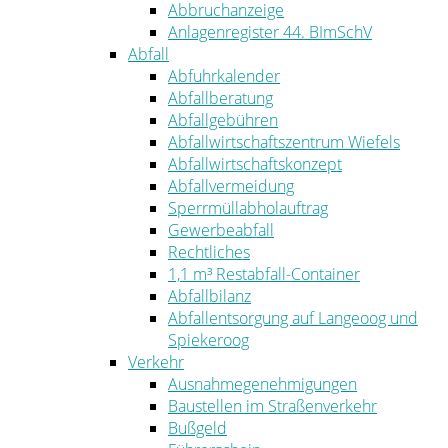
Abbruchanzeige
Anlagenregister 44. BImSchV
Abfall
Abfuhrkalender
Abfallberatung
Abfallgebühren
Abfallwirtschaftszentrum Wiefels
Abfallwirtschaftskonzept
Abfallvermeidung
Sperrmüllabholauftrag
Gewerbeabfall
Rechtliches
1,1 m³ Restabfall-Container
Abfallbilanz
Abfallentsorgung auf Langeoog und
Spiekeroog
Verkehr
Ausnahmegenehmigungen
Baustellen im Straßenverkehr
Bußgeld