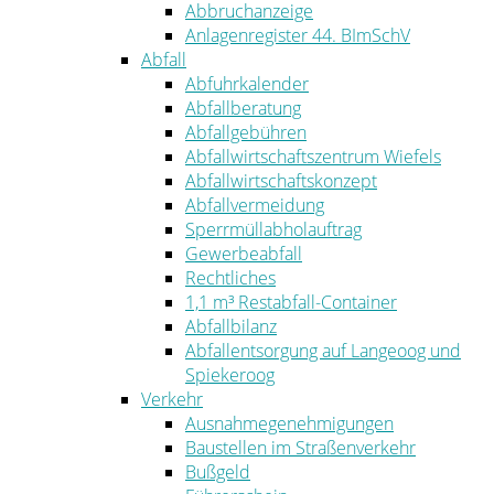
Abbruchanzeige
Anlagenregister 44. BImSchV
Abfall
Abfuhrkalender
Abfallberatung
Abfallgebühren
Abfallwirtschaftszentrum Wiefels
Abfallwirtschaftskonzept
Abfallvermeidung
Sperrmüllabholauftrag
Gewerbeabfall
Rechtliches
1,1 m³ Restabfall-Container
Abfallbilanz
Abfallentsorgung auf Langeoog und
Spiekeroog
Verkehr
Ausnahmegenehmigungen
Baustellen im Straßenverkehr
Bußgeld