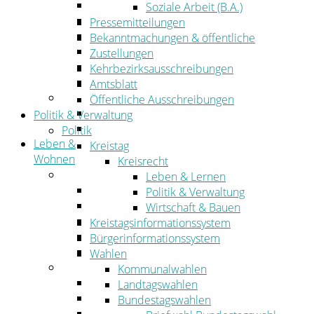
Wirtschaftsförderung
Soziale Arbeit (B.A.)
Gewerbeflächen und Unternehmen
Pressemitteilungen
Arbeitgeberservice
Bekanntmachungen & öffentliche
Mobilfunk & Breitband
Zustellungen
Straßen- und Radwegebau
Kehrbezirksausschreibungen
Landwirtschaft
Amtsblatt
Tourismus
Öffentliche Ausschreibungen
Freizeit und Urlaub im Landkreis
Politik & Verwaltung
Veranstaltungen
Politik
Leben &
Kreistag
Wohnen
Kreisrecht
Leben
Leben & Lernen
Migration
Politik & Verwaltung
Schulen, Bildung, Sport und Kultur
Wirtschaft & Bauen
Soziales
Kreistagsinformationssystem
Gesundheit
Bürgerinformationssystem
Jugend, Familie und Senioren
Wahlen
Wohnen
Kommunalwahlen
Bauen und Planen
Landtagswahlen
Abfall
Bundestagswahlen
Verkehr