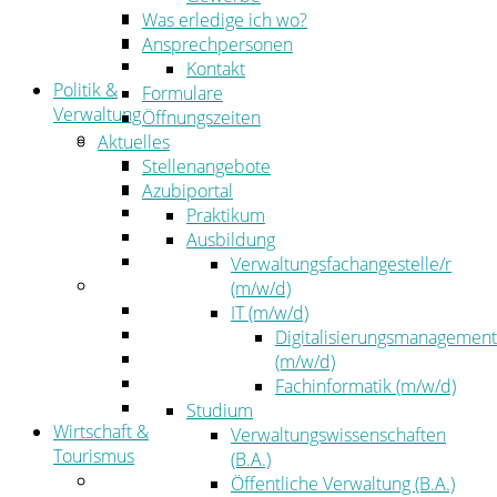
Kehrbezirksausschreibungen
Was erledige ich wo?
Amtsblatt
Ansprechpersonen
Öffentliche Ausschreibungen
Kontakt
Politik &
Formulare
Verwaltung
Öffnungszeiten
Politik
Aktuelles
Kreistag
Stellenangebote
Kreistagsinformationssystem
Azubiportal
Bürgerinformationssystem
Praktikum
Wahlen
Ausbildung
Leitbild
Verwaltungsfachangestelle/r
Verwaltung
(m/w/d)
Der Landrat
IT (m/w/d)
Gleichstellung
Digitalisierungsmanagement
Job & Karriere
(m/w/d)
Kommunalaufsicht
Fachinformatik (m/w/d)
Zahlen, Daten, Fakten
Studium
Wirtschaft &
Verwaltungswissenschaften
Tourismus
(B.A.)
Wirtschaft
Öffentliche Verwaltung (B.A.)