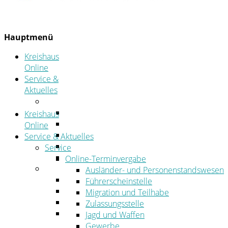
Hauptmenü
Kreishaus
Online
Service &
Aktuelles
Service
Online-Terminvergabe
Kreishaus
Was erledige ich wo?
Online
Ansprechpersonen
Service & Aktuelles
Formulare
Service
Öffnungszeiten
Online-Terminvergabe
Aktuelles
Ausländer- und Personenstandswesen
Stellenangebote
Führerscheinstelle
Azubiportal
Migration und Teilhabe
Pressemitteilungen
Zulassungsstelle
Bekanntmachungen & öffentliche
Jagd und Waffen
Zustellungen
Gewerbe