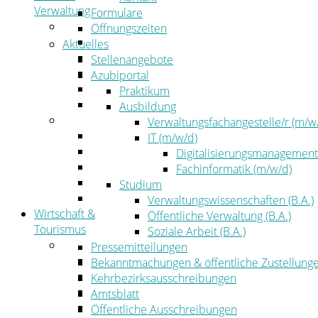
Verwaltung
Formulare
Politik
Öffnungszeiten
Kreistag
Aktuelles
Kreistagsinformationssystem
Stellenangebote
Bürgerinformationssystem
Azubiportal
Wahlen
Praktikum
Leitbild
Ausbildung
Verwaltung
Verwaltungsfachangestelle/r (m/w
Der Landrat
IT (m/w/d)
Gleichstellung
Digitalisierungsmanagement
Job & Karriere
Fachinformatik (m/w/d)
Kommunalaufsicht
Studium
Zahlen, Daten, Fakten
Verwaltungswissenschaften (B.A.)
Wirtschaft &
Öffentliche Verwaltung (B.A.)
Tourismus
Soziale Arbeit (B.A.)
Wirtschaft
Pressemitteilungen
Wirtschaftsförderung
Bekanntmachungen & öffentliche Zustellung
Gewerbeflächen und Unternehmen
Kehrbezirksausschreibungen
Arbeitgeberservice
Amtsblatt
Mobilfunk & Breitband
Öffentliche Ausschreibungen