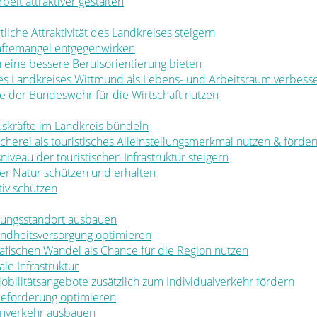
rbeit attraktiver gestalten
ftliche Attraktivität des Landkreises steigern
räftemangel entgegenwirken
en eine bessere Berufsorientierung bieten
 des Landkreises Wittmund als Lebens- und Arbeitsraum verbess
ale der Bundeswehr für die Wirtschaft nutzen
muskräfte im Landkreis bündeln
ischerei als touristisches Alleinstellungsmerkmal nutzen & förde
sniveau der touristischen Infrastruktur steigern
t der Natur schützen und erhalten
tiv schützen
ldungsstandort ausbauen
sundheitsversorgung optimieren
rafischen Wandel als Chance für die Region nutzen
le Infrastruktur
 Mobilitätsangebote zusätzlich zum Individualverkehr fördern
rbeförderung optimieren
nenverkehr ausbauen