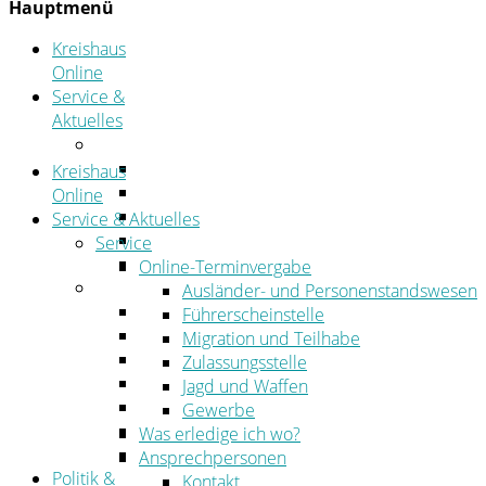
Hauptmenü
Kreishaus
Online
Service &
Aktuelles
Service
Online-Terminvergabe
Kreishaus
Was erledige ich wo?
Online
Ansprechpersonen
Service & Aktuelles
Formulare
Service
Öffnungszeiten
Online-Terminvergabe
Aktuelles
Ausländer- und Personenstandswesen
Stellenangebote
Führerscheinstelle
Azubiportal
Migration und Teilhabe
Pressemitteilungen
Zulassungsstelle
Bekanntmachungen & öffentliche Zustellung
Jagd und Waffen
Kehrbezirksausschreibungen
Gewerbe
Amtsblatt
Was erledige ich wo?
Öffentliche Ausschreibungen
Ansprechpersonen
Politik &
Kontakt