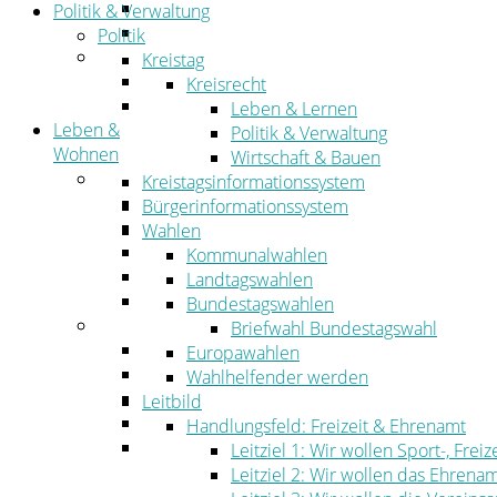
Straßen- und Radwegebau
Politik & Verwaltung
Landwirtschaft
Politik
Tourismus
Kreistag
Freizeit und Urlaub im Landkreis
Kreisrecht
Veranstaltungen
Leben & Lernen
Leben &
Politik & Verwaltung
Wohnen
Wirtschaft & Bauen
Leben
Kreistagsinformationssystem
Migration
Bürgerinformationssystem
Schulen, Bildung, Sport und Kultur
Wahlen
Soziales
Kommunalwahlen
Gesundheit
Landtagswahlen
Jugend, Familie und Senioren
Bundestagswahlen
Wohnen
Briefwahl Bundestagswahl
Bauen und Planen
Europawahlen
Abfall
Wahlhelfender werden
Verkehr
Leitbild
Umwelt
Handlungsfeld: Freizeit & Ehrenamt
Ordnung
Leitziel 1: Wir wollen Sport-, Fr
Leitziel 2: Wir wollen das Ehrena