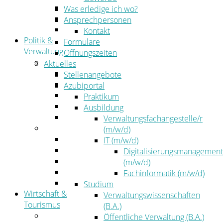
Kehrbezirksausschreibungen
Was erledige ich wo?
Amtsblatt
Ansprechpersonen
Öffentliche Ausschreibungen
Kontakt
Politik &
Formulare
Verwaltung
Öffnungszeiten
Politik
Aktuelles
Kreistag
Stellenangebote
Kreistagsinformationssystem
Azubiportal
Bürgerinformationssystem
Praktikum
Wahlen
Ausbildung
Leitbild
Verwaltungsfachangestelle/r
Verwaltung
(m/w/d)
Der Landrat
IT (m/w/d)
Gleichstellung
Digitalisierungsmanagement
Job & Karriere
(m/w/d)
Kommunalaufsicht
Fachinformatik (m/w/d)
Zahlen, Daten, Fakten
Studium
Wirtschaft &
Verwaltungswissenschaften
Tourismus
(B.A.)
Wirtschaft
Öffentliche Verwaltung (B.A.)