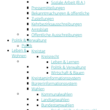
Wirtschaftsförderung
Soziale Arbeit (B.A.)
Gewerbeflächen und Unternehmen
Pressemitteilungen
Arbeitgeberservice
Bekanntmachungen & öffentliche
Mobilfunk & Breitband
Zustellungen
Straßen- und Radwegebau
Kehrbezirksausschreibungen
Landwirtschaft
Amtsblatt
Tourismus
Öffentliche Ausschreibungen
Freizeit und Urlaub im Landkreis
Politik & Verwaltung
Veranstaltungen
Politik
Leben &
Kreistag
Wohnen
Kreisrecht
Leben
Leben & Lernen
Migration
Politik & Verwaltung
Schulen, Bildung, Sport und Kultur
Wirtschaft & Bauen
Soziales
Kreistagsinformationssystem
Gesundheit
Bürgerinformationssystem
Jugend, Familie und Senioren
Wahlen
Wohnen
Kommunalwahlen
Bauen und Planen
Landtagswahlen
Abfall
Bundestagswahlen
Verkehr