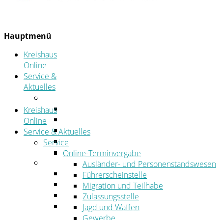
Hauptmenü
Kreishaus
Online
Service &
Aktuelles
Service
Online-Terminvergabe
Kreishaus
Was erledige ich wo?
Online
Ansprechpersonen
Service & Aktuelles
Formulare
Service
Öffnungszeiten
Online-Terminvergabe
Aktuelles
Ausländer- und Personenstandswesen
Stellenangebote
Führerscheinstelle
Azubiportal
Migration und Teilhabe
Pressemitteilungen
Zulassungsstelle
Bekanntmachungen & öffentliche
Jagd und Waffen
Zustellungen
Gewerbe