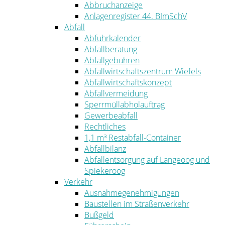
Abbruchanzeige
Anlagenregister 44. BImSchV
Abfall
Abfuhrkalender
Abfallberatung
Abfallgebühren
Abfallwirtschaftszentrum Wiefels
Abfallwirtschaftskonzept
Abfallvermeidung
Sperrmüllabholauftrag
Gewerbeabfall
Rechtliches
1,1 m³ Restabfall-Container
Abfallbilanz
Abfallentsorgung auf Langeoog und
Spiekeroog
Verkehr
Ausnahmegenehmigungen
Baustellen im Straßenverkehr
Bußgeld