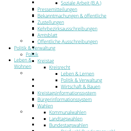
Wirtschaftsförderung
Soziale Arbeit (B.A.)
Gewerbeflächen und Unternehmen
Pressemitteilungen
Arbeitgeberservice
Bekanntmachungen & öffentliche
Mobilfunk & Breitband
Zustellungen
Straßen- und Radwegebau
Kehrbezirksausschreibungen
Landwirtschaft
Amtsblatt
Tourismus
Öffentliche Ausschreibungen
Freizeit und Urlaub im Landkreis
Politik & Verwaltung
Veranstaltungen
Politik
Leben &
Kreistag
Wohnen
Kreisrecht
Leben
Leben & Lernen
Migration
Politik & Verwaltung
Schulen, Bildung, Sport und Kultur
Wirtschaft & Bauen
Soziales
Kreistagsinformationssystem
Gesundheit
Bürgerinformationssystem
Jugend, Familie und Senioren
Wahlen
Wohnen
Kommunalwahlen
Bauen und Planen
Landtagswahlen
Abfall
Bundestagswahlen
Verkehr