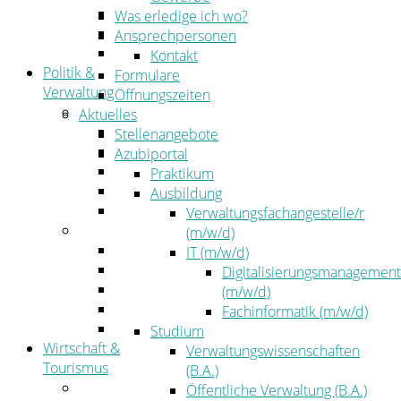
Kehrbezirksausschreibungen
Was erledige ich wo?
Amtsblatt
Ansprechpersonen
Öffentliche Ausschreibungen
Kontakt
Politik &
Formulare
Verwaltung
Öffnungszeiten
Politik
Aktuelles
Kreistag
Stellenangebote
Kreistagsinformationssystem
Azubiportal
Bürgerinformationssystem
Praktikum
Wahlen
Ausbildung
Leitbild
Verwaltungsfachangestelle/r
Verwaltung
(m/w/d)
Der Landrat
IT (m/w/d)
Gleichstellung
Digitalisierungsmanagement
Job & Karriere
(m/w/d)
Kommunalaufsicht
Fachinformatik (m/w/d)
Zahlen, Daten, Fakten
Studium
Wirtschaft &
Verwaltungswissenschaften
Tourismus
(B.A.)
Wirtschaft
Öffentliche Verwaltung (B.A.)