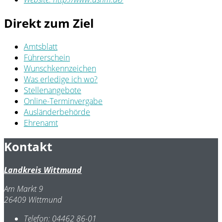
Direkt zum Ziel
Amtsblatt
Führerschein
Wunschkennzeichen
Was erledige ich wo?
Stellenangebote
Online-Terminvergabe
Ausländerbehörde
Ehrenamt
Kontakt
Landkreis Wittmund
Am Markt 9
26409 Wittmund
Telefon:
04462 86-01