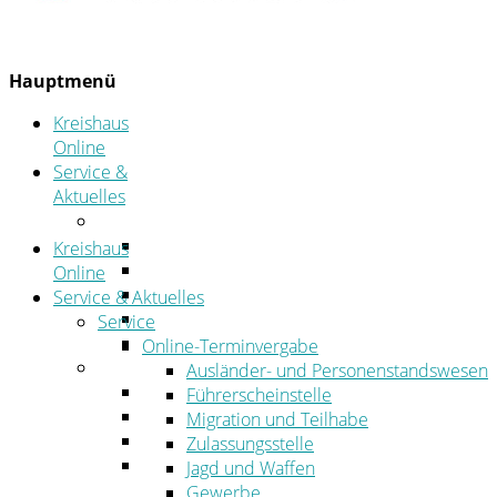
Hauptmenü
Kreishaus
Online
Service &
Aktuelles
Service
Online-Terminvergabe
Kreishaus
Was erledige ich wo?
Online
Ansprechpersonen
Service & Aktuelles
Formulare
Service
Öffnungszeiten
Online-Terminvergabe
Aktuelles
Ausländer- und Personenstandswesen
Stellenangebote
Führerscheinstelle
Azubiportal
Migration und Teilhabe
Pressemitteilungen
Zulassungsstelle
Bekanntmachungen & öffentliche
Jagd und Waffen
Zustellungen
Gewerbe