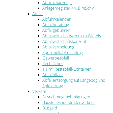
Abbruchanzeige
Anlagenregister 44. BImSchV
Abfall
Abfuhrkalender
Abfallberatung
Abfallgebühren
Abfallwirtschaftszentrum Wiefels
Abfallwirtschaftskonzept
Abfallvermeidung
Sperrmüllabholauftrag
Gewerbeabfall
Rechtliches
1,1 m³ Restabfall-Container
Abfallbilanz
Abfallentsorgung auf Langeoog und
Spiekeroog
Verkehr
Ausnahmegenehmigungen
Baustellen im Straßenverkehr
Bußgeld