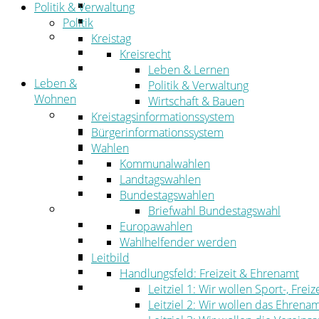
Straßen- und Radwegebau
Politik & Verwaltung
Landwirtschaft
Politik
Tourismus
Kreistag
Freizeit und Urlaub im Landkreis
Kreisrecht
Veranstaltungen
Leben & Lernen
Leben &
Politik & Verwaltung
Wohnen
Wirtschaft & Bauen
Leben
Kreistagsinformationssystem
Migration
Bürgerinformationssystem
Schulen, Bildung, Sport und Kultur
Wahlen
Soziales
Kommunalwahlen
Gesundheit
Landtagswahlen
Jugend, Familie und Senioren
Bundestagswahlen
Wohnen
Briefwahl Bundestagswahl
Bauen und Planen
Europawahlen
Abfall
Wahlhelfender werden
Verkehr
Leitbild
Umwelt
Handlungsfeld: Freizeit & Ehrenamt
Ordnung
Leitziel 1: Wir wollen Sport-, Fr
Leitziel 2: Wir wollen das Ehrena