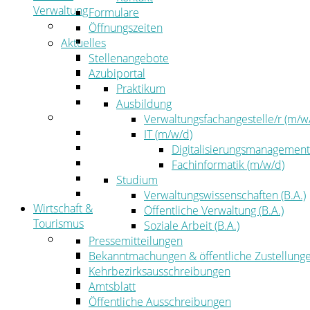
Verwaltung
Formulare
Politik
Öffnungszeiten
Kreistag
Aktuelles
Kreistagsinformationssystem
Stellenangebote
Bürgerinformationssystem
Azubiportal
Wahlen
Praktikum
Leitbild
Ausbildung
Verwaltung
Verwaltungsfachangestelle/r (m/w
Der Landrat
IT (m/w/d)
Gleichstellung
Digitalisierungsmanagement
Job & Karriere
Fachinformatik (m/w/d)
Kommunalaufsicht
Studium
Zahlen, Daten, Fakten
Verwaltungswissenschaften (B.A.)
Wirtschaft &
Öffentliche Verwaltung (B.A.)
Tourismus
Soziale Arbeit (B.A.)
Wirtschaft
Pressemitteilungen
Wirtschaftsförderung
Bekanntmachungen & öffentliche Zustellung
Gewerbeflächen und Unternehmen
Kehrbezirksausschreibungen
Arbeitgeberservice
Amtsblatt
Mobilfunk & Breitband
Öffentliche Ausschreibungen