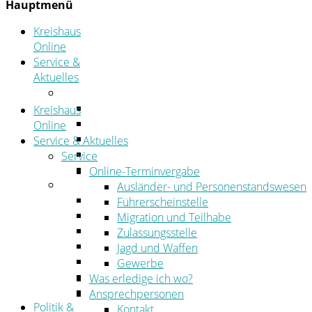
Hauptmenü
Kreishaus
Online
Service &
Aktuelles
Service
Online-Terminvergabe
Kreishaus
Was erledige ich wo?
Online
Ansprechpersonen
Service & Aktuelles
Formulare
Service
Öffnungszeiten
Online-Terminvergabe
Aktuelles
Ausländer- und Personenstandswesen
Stellenangebote
Führerscheinstelle
Azubiportal
Migration und Teilhabe
Pressemitteilungen
Zulassungsstelle
Bekanntmachungen & öffentliche Zustellung
Jagd und Waffen
Kehrbezirksausschreibungen
Gewerbe
Amtsblatt
Was erledige ich wo?
Öffentliche Ausschreibungen
Ansprechpersonen
Politik &
Kontakt