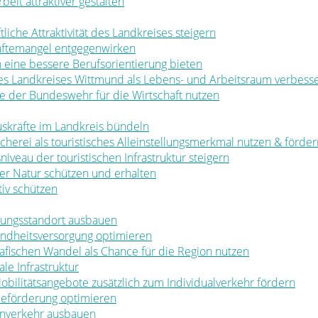
rbeit attraktiver gestalten
ftliche Attraktivität des Landkreises steigern
räftemangel entgegenwirken
en eine bessere Berufsorientierung bieten
 des Landkreises Wittmund als Lebens- und Arbeitsraum verbess
ale der Bundeswehr für die Wirtschaft nutzen
muskräfte im Landkreis bündeln
ischerei als touristisches Alleinstellungsmerkmal nutzen & förde
sniveau der touristischen Infrastruktur steigern
t der Natur schützen und erhalten
tiv schützen
ldungsstandort ausbauen
sundheitsversorgung optimieren
rafischen Wandel als Chance für die Region nutzen
le Infrastruktur
 Mobilitätsangebote zusätzlich zum Individualverkehr fördern
rbeförderung optimieren
nenverkehr ausbauen