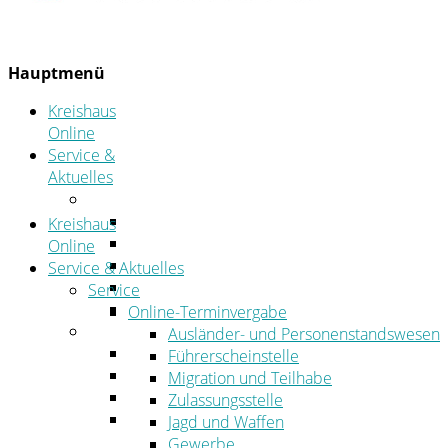
Hauptmenü
Kreishaus
Online
Service &
Aktuelles
Service
Online-Terminvergabe
Kreishaus
Was erledige ich wo?
Online
Ansprechpersonen
Service & Aktuelles
Formulare
Service
Öffnungszeiten
Online-Terminvergabe
Aktuelles
Ausländer- und Personenstandswesen
Stellenangebote
Führerscheinstelle
Azubiportal
Migration und Teilhabe
Pressemitteilungen
Zulassungsstelle
Bekanntmachungen & öffentliche
Jagd und Waffen
Zustellungen
Gewerbe