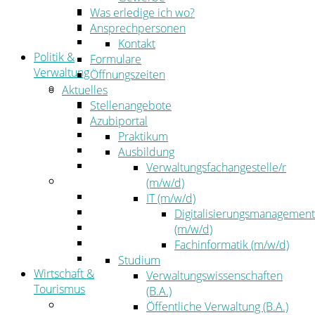
Kehrbezirksausschreibungen
Was erledige ich wo?
Amtsblatt
Ansprechpersonen
Öffentliche Ausschreibungen
Kontakt
Politik &
Formulare
Verwaltung
Öffnungszeiten
Politik
Aktuelles
Kreistag
Stellenangebote
Kreistagsinformationssystem
Azubiportal
Bürgerinformationssystem
Praktikum
Wahlen
Ausbildung
Leitbild
Verwaltungsfachangestelle/r
Verwaltung
(m/w/d)
Der Landrat
IT (m/w/d)
Gleichstellung
Digitalisierungsmanagement
Job & Karriere
(m/w/d)
Kommunalaufsicht
Fachinformatik (m/w/d)
Zahlen, Daten, Fakten
Studium
Wirtschaft &
Verwaltungswissenschaften
Tourismus
(B.A.)
Wirtschaft
Öffentliche Verwaltung (B.A.)