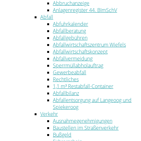
Abbruchanzeige
Anlagenregister 44. BImSchV
Abfall
Abfuhrkalender
Abfallberatung
Abfallgebühren
Abfallwirtschaftszentrum Wiefels
Abfallwirtschaftskonzept
Abfallvermeidung
Sperrmüllabholauftrag
Gewerbeabfall
Rechtliches
1,1 m³ Restabfall-Container
Abfallbilanz
Abfallentsorgung auf Langeoog und
Spiekeroog
Verkehr
Ausnahmegenehmigungen
Baustellen im Straßenverkehr
Bußgeld