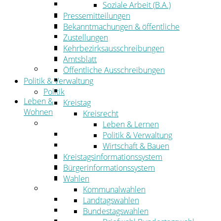
Wirtschaftsförderung
Soziale Arbeit (B.A.)
Gewerbeflächen und Unternehmen
Pressemitteilungen
Arbeitgeberservice
Bekanntmachungen & öffentliche
Mobilfunk & Breitband
Zustellungen
Straßen- und Radwegebau
Kehrbezirksausschreibungen
Landwirtschaft
Amtsblatt
Tourismus
Öffentliche Ausschreibungen
Freizeit und Urlaub im Landkreis
Politik & Verwaltung
Veranstaltungen
Politik
Leben &
Kreistag
Wohnen
Kreisrecht
Leben
Leben & Lernen
Migration
Politik & Verwaltung
Schulen, Bildung, Sport und Kultur
Wirtschaft & Bauen
Soziales
Kreistagsinformationssystem
Gesundheit
Bürgerinformationssystem
Jugend, Familie und Senioren
Wahlen
Wohnen
Kommunalwahlen
Bauen und Planen
Landtagswahlen
Abfall
Bundestagswahlen
Verkehr