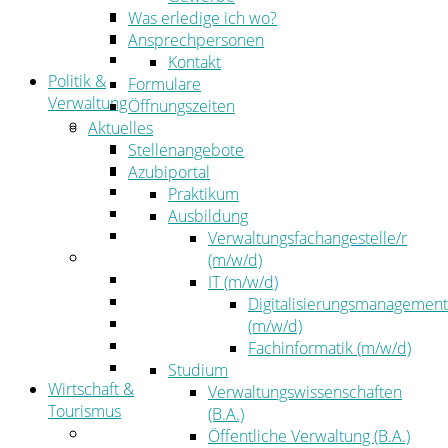
Kehrbezirksausschreibungen
Was erledige ich wo?
Amtsblatt
Ansprechpersonen
Öffentliche Ausschreibungen
Kontakt
Politik &
Formulare
Verwaltung
Öffnungszeiten
Politik
Aktuelles
Kreistag
Stellenangebote
Kreistagsinformationssystem
Azubiportal
Bürgerinformationssystem
Praktikum
Wahlen
Ausbildung
Leitbild
Verwaltungsfachangestelle/r
Verwaltung
(m/w/d)
Der Landrat
IT (m/w/d)
Gleichstellung
Digitalisierungsmanagement
Job & Karriere
(m/w/d)
Kommunalaufsicht
Fachinformatik (m/w/d)
Zahlen, Daten, Fakten
Studium
Wirtschaft &
Verwaltungswissenschaften
Tourismus
(B.A.)
Wirtschaft
Öffentliche Verwaltung (B.A.)