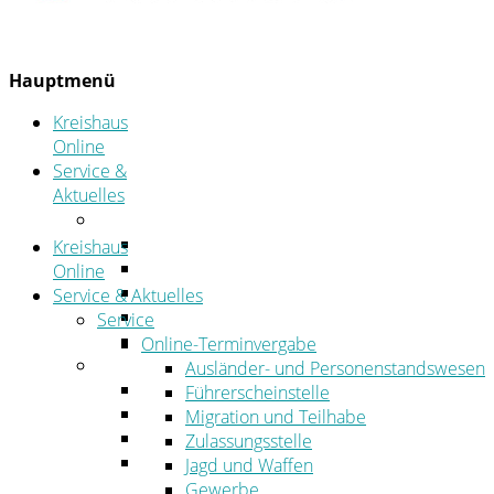
Hauptmenü
Kreishaus
Online
Service &
Aktuelles
Service
Online-Terminvergabe
Kreishaus
Was erledige ich wo?
Online
Ansprechpersonen
Service & Aktuelles
Formulare
Service
Öffnungszeiten
Online-Terminvergabe
Aktuelles
Ausländer- und Personenstandswesen
Stellenangebote
Führerscheinstelle
Azubiportal
Migration und Teilhabe
Pressemitteilungen
Zulassungsstelle
Bekanntmachungen & öffentliche
Jagd und Waffen
Zustellungen
Gewerbe