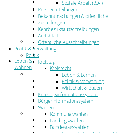
Wirtschaftsförderung
Soziale Arbeit (B.A.)
Gewerbeflächen und Unternehmen
Pressemitteilungen
Arbeitgeberservice
Bekanntmachungen & öffentliche
Mobilfunk & Breitband
Zustellungen
Straßen- und Radwegebau
Kehrbezirksausschreibungen
Landwirtschaft
Amtsblatt
Tourismus
Öffentliche Ausschreibungen
Freizeit und Urlaub im Landkreis
Politik & Verwaltung
Veranstaltungen
Politik
Leben &
Kreistag
Wohnen
Kreisrecht
Leben
Leben & Lernen
Migration
Politik & Verwaltung
Schulen, Bildung, Sport und Kultur
Wirtschaft & Bauen
Soziales
Kreistagsinformationssystem
Gesundheit
Bürgerinformationssystem
Jugend, Familie und Senioren
Wahlen
Wohnen
Kommunalwahlen
Bauen und Planen
Landtagswahlen
Abfall
Bundestagswahlen
Verkehr