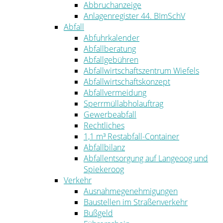
Abbruchanzeige
Anlagenregister 44. BImSchV
Abfall
Abfuhrkalender
Abfallberatung
Abfallgebühren
Abfallwirtschaftszentrum Wiefels
Abfallwirtschaftskonzept
Abfallvermeidung
Sperrmüllabholauftrag
Gewerbeabfall
Rechtliches
1,1 m³ Restabfall-Container
Abfallbilanz
Abfallentsorgung auf Langeoog und
Spiekeroog
Verkehr
Ausnahmegenehmigungen
Baustellen im Straßenverkehr
Bußgeld