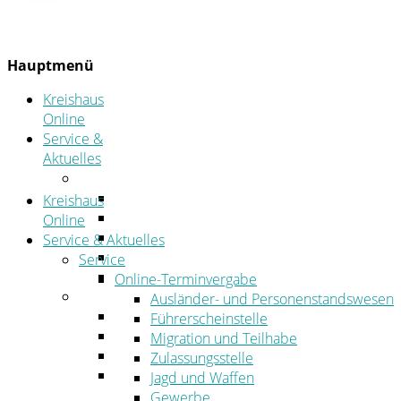
Hauptmenü
Kreishaus
Online
Service &
Aktuelles
Service
Online-Terminvergabe
Kreishaus
Was erledige ich wo?
Online
Ansprechpersonen
Service & Aktuelles
Formulare
Service
Öffnungszeiten
Online-Terminvergabe
Aktuelles
Ausländer- und Personenstandswesen
Stellenangebote
Führerscheinstelle
Azubiportal
Migration und Teilhabe
Pressemitteilungen
Zulassungsstelle
Bekanntmachungen & öffentliche
Jagd und Waffen
Zustellungen
Gewerbe