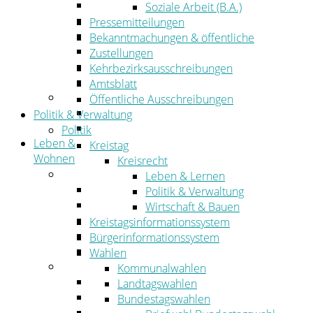
Wirtschaftsförderung
Soziale Arbeit (B.A.)
Gewerbeflächen und Unternehmen
Pressemitteilungen
Arbeitgeberservice
Bekanntmachungen & öffentliche
Mobilfunk & Breitband
Zustellungen
Straßen- und Radwegebau
Kehrbezirksausschreibungen
Landwirtschaft
Amtsblatt
Tourismus
Öffentliche Ausschreibungen
Freizeit und Urlaub im Landkreis
Politik & Verwaltung
Veranstaltungen
Politik
Leben &
Kreistag
Wohnen
Kreisrecht
Leben
Leben & Lernen
Migration
Politik & Verwaltung
Schulen, Bildung, Sport und Kultur
Wirtschaft & Bauen
Soziales
Kreistagsinformationssystem
Gesundheit
Bürgerinformationssystem
Jugend, Familie und Senioren
Wahlen
Wohnen
Kommunalwahlen
Bauen und Planen
Landtagswahlen
Abfall
Bundestagswahlen
Verkehr