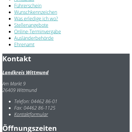
Führerschein
Wunschkennzeichen
Was erledige ich wo?
Stellenangebote
Online-Terminvergabe
Ausländerbehörde
Ehrenamt
Kontakt
Landkreis Wittmund
Am Markt 9
26409 Wittmund
Telefon:
04462 86-01
Fax:
04462 86-1125
Kontaktformular
Öffnungszeiten