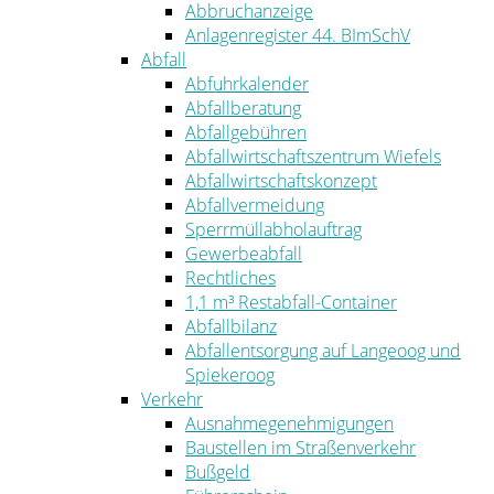
Abbruchanzeige
Anlagenregister 44. BImSchV
Abfall
Abfuhrkalender
Abfallberatung
Abfallgebühren
Abfallwirtschaftszentrum Wiefels
Abfallwirtschaftskonzept
Abfallvermeidung
Sperrmüllabholauftrag
Gewerbeabfall
Rechtliches
1,1 m³ Restabfall-Container
Abfallbilanz
Abfallentsorgung auf Langeoog und
Spiekeroog
Verkehr
Ausnahmegenehmigungen
Baustellen im Straßenverkehr
Bußgeld