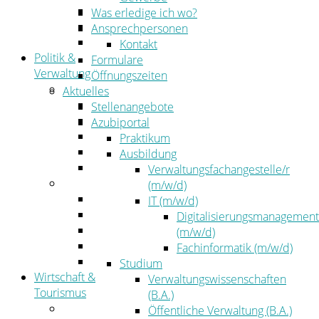
Kehrbezirksausschreibungen
Was erledige ich wo?
Amtsblatt
Ansprechpersonen
Öffentliche Ausschreibungen
Kontakt
Politik &
Formulare
Verwaltung
Öffnungszeiten
Politik
Aktuelles
Kreistag
Stellenangebote
Kreistagsinformationssystem
Azubiportal
Bürgerinformationssystem
Praktikum
Wahlen
Ausbildung
Leitbild
Verwaltungsfachangestelle/r
Verwaltung
(m/w/d)
Der Landrat
IT (m/w/d)
Gleichstellung
Digitalisierungsmanagement
Job & Karriere
(m/w/d)
Kommunalaufsicht
Fachinformatik (m/w/d)
Zahlen, Daten, Fakten
Studium
Wirtschaft &
Verwaltungswissenschaften
Tourismus
(B.A.)
Wirtschaft
Öffentliche Verwaltung (B.A.)