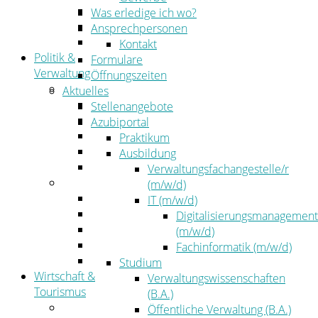
Kehrbezirksausschreibungen
Was erledige ich wo?
Amtsblatt
Ansprechpersonen
Öffentliche Ausschreibungen
Kontakt
Politik &
Formulare
Verwaltung
Öffnungszeiten
Politik
Aktuelles
Kreistag
Stellenangebote
Kreistagsinformationssystem
Azubiportal
Bürgerinformationssystem
Praktikum
Wahlen
Ausbildung
Leitbild
Verwaltungsfachangestelle/r
Verwaltung
(m/w/d)
Der Landrat
IT (m/w/d)
Gleichstellung
Digitalisierungsmanagement
Job & Karriere
(m/w/d)
Kommunalaufsicht
Fachinformatik (m/w/d)
Zahlen, Daten, Fakten
Studium
Wirtschaft &
Verwaltungswissenschaften
Tourismus
(B.A.)
Wirtschaft
Öffentliche Verwaltung (B.A.)