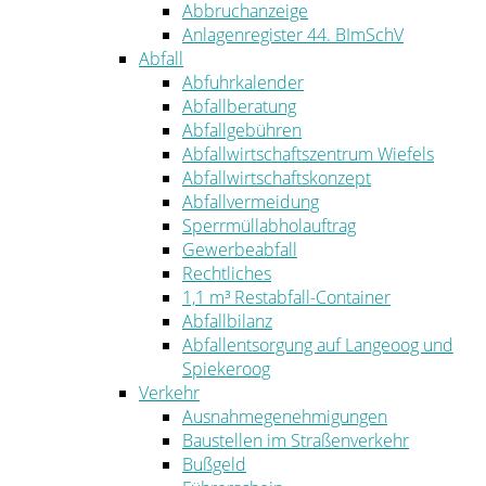
Abbruchanzeige
Anlagenregister 44. BImSchV
Abfall
Abfuhrkalender
Abfallberatung
Abfallgebühren
Abfallwirtschaftszentrum Wiefels
Abfallwirtschaftskonzept
Abfallvermeidung
Sperrmüllabholauftrag
Gewerbeabfall
Rechtliches
1,1 m³ Restabfall-Container
Abfallbilanz
Abfallentsorgung auf Langeoog und
Spiekeroog
Verkehr
Ausnahmegenehmigungen
Baustellen im Straßenverkehr
Bußgeld