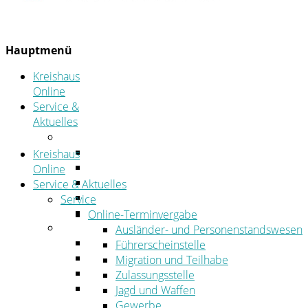
Hauptmenü
Kreishaus
Online
Service &
Aktuelles
Service
Online-Terminvergabe
Kreishaus
Was erledige ich wo?
Online
Ansprechpersonen
Service & Aktuelles
Formulare
Service
Öffnungszeiten
Online-Terminvergabe
Aktuelles
Ausländer- und Personenstandswesen
Stellenangebote
Führerscheinstelle
Azubiportal
Migration und Teilhabe
Pressemitteilungen
Zulassungsstelle
Bekanntmachungen & öffentliche
Jagd und Waffen
Zustellungen
Gewerbe