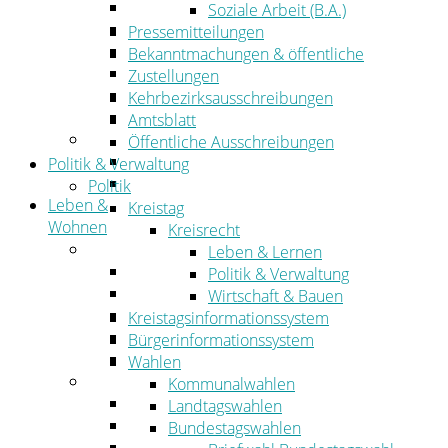
Wirtschaftsförderung
Soziale Arbeit (B.A.)
Gewerbeflächen und Unternehmen
Pressemitteilungen
Arbeitgeberservice
Bekanntmachungen & öffentliche
Mobilfunk & Breitband
Zustellungen
Straßen- und Radwegebau
Kehrbezirksausschreibungen
Landwirtschaft
Amtsblatt
Tourismus
Öffentliche Ausschreibungen
Freizeit und Urlaub im Landkreis
Politik & Verwaltung
Veranstaltungen
Politik
Leben &
Kreistag
Wohnen
Kreisrecht
Leben
Leben & Lernen
Migration
Politik & Verwaltung
Schulen, Bildung, Sport und Kultur
Wirtschaft & Bauen
Soziales
Kreistagsinformationssystem
Gesundheit
Bürgerinformationssystem
Jugend, Familie und Senioren
Wahlen
Wohnen
Kommunalwahlen
Bauen und Planen
Landtagswahlen
Abfall
Bundestagswahlen
Verkehr