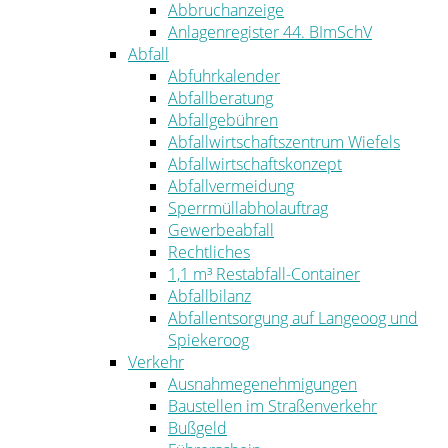
Abbruchanzeige
Anlagenregister 44. BImSchV
Abfall
Abfuhrkalender
Abfallberatung
Abfallgebühren
Abfallwirtschaftszentrum Wiefels
Abfallwirtschaftskonzept
Abfallvermeidung
Sperrmüllabholauftrag
Gewerbeabfall
Rechtliches
1,1 m³ Restabfall-Container
Abfallbilanz
Abfallentsorgung auf Langeoog und
Spiekeroog
Verkehr
Ausnahmegenehmigungen
Baustellen im Straßenverkehr
Bußgeld