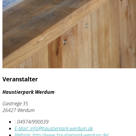
Veranstalter
Haustierpark Werdum
Gastriege 35
26427 Werdum
:
04974/990039
E-Mail:
info@haustierpark-werdum.de
Website:
http://www.haustierpark-werdum.de/