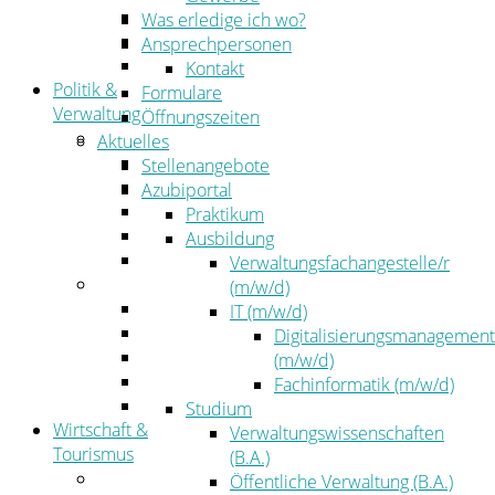
Kehrbezirksausschreibungen
Was erledige ich wo?
Amtsblatt
Ansprechpersonen
Öffentliche Ausschreibungen
Kontakt
Politik &
Formulare
Verwaltung
Öffnungszeiten
Politik
Aktuelles
Kreistag
Stellenangebote
Kreistagsinformationssystem
Azubiportal
Bürgerinformationssystem
Praktikum
Wahlen
Ausbildung
Leitbild
Verwaltungsfachangestelle/r
Verwaltung
(m/w/d)
Der Landrat
IT (m/w/d)
Gleichstellung
Digitalisierungsmanagement
Job & Karriere
(m/w/d)
Kommunalaufsicht
Fachinformatik (m/w/d)
Zahlen, Daten, Fakten
Studium
Wirtschaft &
Verwaltungswissenschaften
Tourismus
(B.A.)
Wirtschaft
Öffentliche Verwaltung (B.A.)