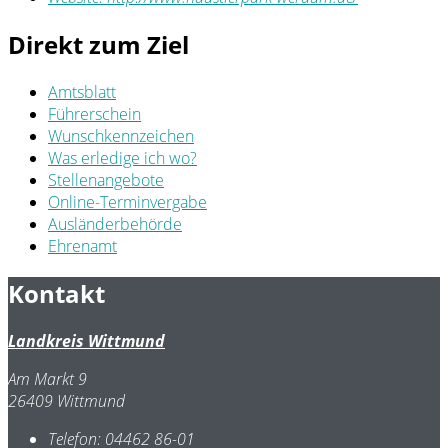
Direkt zum Ziel
Amtsblatt
Führerschein
Wunschkennzeichen
Was erledige ich wo?
Stellenangebote
Online-Terminvergabe
Ausländerbehörde
Ehrenamt
Kontakt
Landkreis Wittmund
Am Markt 9
26409 Wittmund
Telefon:
04462 86-01