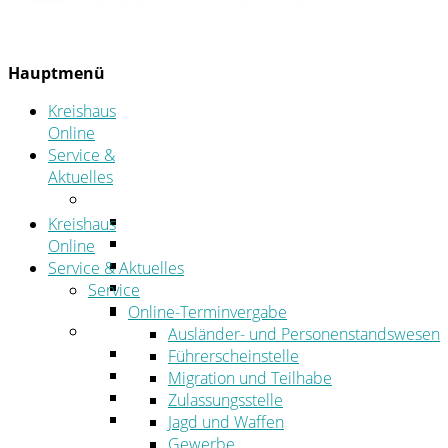
Hauptmenü
Kreishaus
Online
Service &
Aktuelles
Service
Online-Terminvergabe
Kreishaus
Was erledige ich wo?
Online
Ansprechpersonen
Service & Aktuelles
Formulare
Service
Öffnungszeiten
Online-Terminvergabe
Aktuelles
Ausländer- und Personenstandswesen
Stellenangebote
Führerscheinstelle
Azubiportal
Migration und Teilhabe
Pressemitteilungen
Zulassungsstelle
Bekanntmachungen & öffentliche
Jagd und Waffen
Zustellungen
Gewerbe