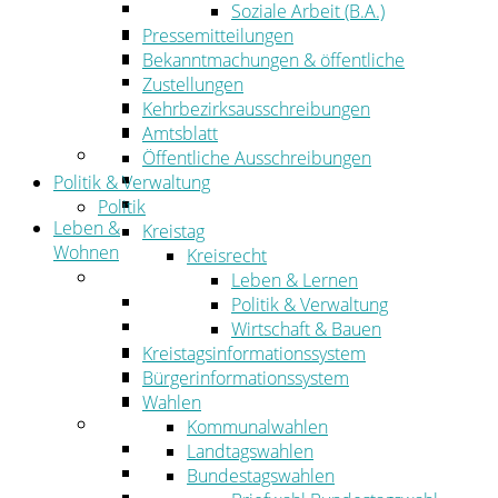
Wirtschaftsförderung
Soziale Arbeit (B.A.)
Gewerbeflächen und Unternehmen
Pressemitteilungen
Arbeitgeberservice
Bekanntmachungen & öffentliche
Mobilfunk & Breitband
Zustellungen
Straßen- und Radwegebau
Kehrbezirksausschreibungen
Landwirtschaft
Amtsblatt
Tourismus
Öffentliche Ausschreibungen
Freizeit und Urlaub im Landkreis
Politik & Verwaltung
Veranstaltungen
Politik
Leben &
Kreistag
Wohnen
Kreisrecht
Leben
Leben & Lernen
Migration
Politik & Verwaltung
Schulen, Bildung, Sport und Kultur
Wirtschaft & Bauen
Soziales
Kreistagsinformationssystem
Gesundheit
Bürgerinformationssystem
Jugend, Familie und Senioren
Wahlen
Wohnen
Kommunalwahlen
Bauen und Planen
Landtagswahlen
Abfall
Bundestagswahlen
Verkehr