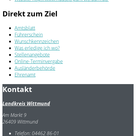
Direkt zum Ziel
Amtsblatt
Führerschein
Wunschkennzeichen
Was erledige ich wo?
Stellenangebote
Online-Terminvergabe
Ausländerbehörde
Ehrenamt
Kontakt
Landkreis Wittmund
Am Markt 9
26409 Wittmund
Telefon:
04462 86-01