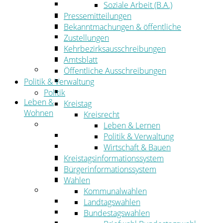
Wirtschaftsförderung
Soziale Arbeit (B.A.)
Gewerbeflächen und Unternehmen
Pressemitteilungen
Arbeitgeberservice
Bekanntmachungen & öffentliche
Mobilfunk & Breitband
Zustellungen
Straßen- und Radwegebau
Kehrbezirksausschreibungen
Landwirtschaft
Amtsblatt
Tourismus
Öffentliche Ausschreibungen
Freizeit und Urlaub im Landkreis
Politik & Verwaltung
Veranstaltungen
Politik
Leben &
Kreistag
Wohnen
Kreisrecht
Leben
Leben & Lernen
Migration
Politik & Verwaltung
Schulen, Bildung, Sport und Kultur
Wirtschaft & Bauen
Soziales
Kreistagsinformationssystem
Gesundheit
Bürgerinformationssystem
Jugend, Familie und Senioren
Wahlen
Wohnen
Kommunalwahlen
Bauen und Planen
Landtagswahlen
Abfall
Bundestagswahlen
Verkehr