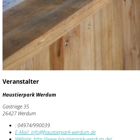
Veranstalter
Haustierpark Werdum
Gastriege 35
26427 Werdum
:
04974/990039
E-Mail:
info@haustierpark-werdum.de
Website:
http://www.haustierpark-werdum.de/