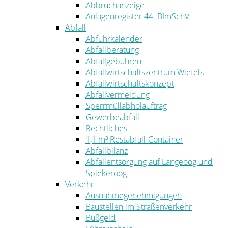
Abbruchanzeige
Anlagenregister 44. BImSchV
Abfall
Abfuhrkalender
Abfallberatung
Abfallgebühren
Abfallwirtschaftszentrum Wiefels
Abfallwirtschaftskonzept
Abfallvermeidung
Sperrmüllabholauftrag
Gewerbeabfall
Rechtliches
1,1 m³ Restabfall-Container
Abfallbilanz
Abfallentsorgung auf Langeoog und
Spiekeroog
Verkehr
Ausnahmegenehmigungen
Baustellen im Straßenverkehr
Bußgeld