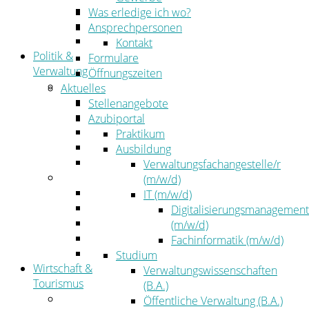
Kehrbezirksausschreibungen
Was erledige ich wo?
Amtsblatt
Ansprechpersonen
Öffentliche Ausschreibungen
Kontakt
Politik &
Formulare
Verwaltung
Öffnungszeiten
Politik
Aktuelles
Kreistag
Stellenangebote
Kreistagsinformationssystem
Azubiportal
Bürgerinformationssystem
Praktikum
Wahlen
Ausbildung
Leitbild
Verwaltungsfachangestelle/r
Verwaltung
(m/w/d)
Der Landrat
IT (m/w/d)
Gleichstellung
Digitalisierungsmanagement
Job & Karriere
(m/w/d)
Kommunalaufsicht
Fachinformatik (m/w/d)
Zahlen, Daten, Fakten
Studium
Wirtschaft &
Verwaltungswissenschaften
Tourismus
(B.A.)
Wirtschaft
Öffentliche Verwaltung (B.A.)