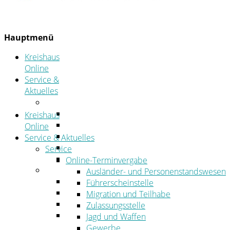
Hauptmenü
Kreishaus
Online
Service &
Aktuelles
Service
Online-Terminvergabe
Kreishaus
Was erledige ich wo?
Online
Ansprechpersonen
Service & Aktuelles
Formulare
Service
Öffnungszeiten
Online-Terminvergabe
Aktuelles
Ausländer- und Personenstandswesen
Stellenangebote
Führerscheinstelle
Azubiportal
Migration und Teilhabe
Pressemitteilungen
Zulassungsstelle
Bekanntmachungen & öffentliche
Jagd und Waffen
Zustellungen
Gewerbe