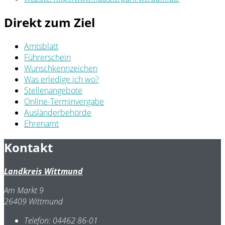
Direkt zum Ziel
Amtsblatt
Führerschein
Wunschkennzeichen
Was erledige ich wo?
Stellenangebote
Online-Terminvergabe
Ausländerbehörde
Ehrenamt
Kontakt
Landkreis Wittmund
Am Markt 9
26409 Wittmund
Telefon:
04462 86-01