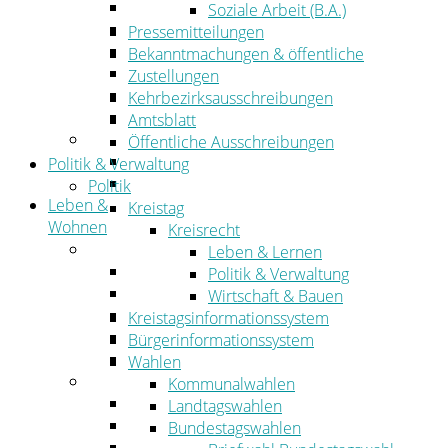
Wirtschaftsförderung
Soziale Arbeit (B.A.)
Gewerbeflächen und Unternehmen
Pressemitteilungen
Arbeitgeberservice
Bekanntmachungen & öffentliche
Mobilfunk & Breitband
Zustellungen
Straßen- und Radwegebau
Kehrbezirksausschreibungen
Landwirtschaft
Amtsblatt
Tourismus
Öffentliche Ausschreibungen
Freizeit und Urlaub im Landkreis
Politik & Verwaltung
Veranstaltungen
Politik
Leben &
Kreistag
Wohnen
Kreisrecht
Leben
Leben & Lernen
Migration
Politik & Verwaltung
Schulen, Bildung, Sport und Kultur
Wirtschaft & Bauen
Soziales
Kreistagsinformationssystem
Gesundheit
Bürgerinformationssystem
Jugend, Familie und Senioren
Wahlen
Wohnen
Kommunalwahlen
Bauen und Planen
Landtagswahlen
Abfall
Bundestagswahlen
Verkehr