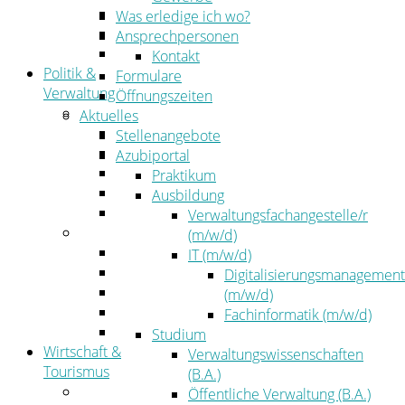
Kehrbezirksausschreibungen
Was erledige ich wo?
Amtsblatt
Ansprechpersonen
Öffentliche Ausschreibungen
Kontakt
Politik &
Formulare
Verwaltung
Öffnungszeiten
Politik
Aktuelles
Kreistag
Stellenangebote
Kreistagsinformationssystem
Azubiportal
Bürgerinformationssystem
Praktikum
Wahlen
Ausbildung
Leitbild
Verwaltungsfachangestelle/r
Verwaltung
(m/w/d)
Der Landrat
IT (m/w/d)
Gleichstellung
Digitalisierungsmanagement
Job & Karriere
(m/w/d)
Kommunalaufsicht
Fachinformatik (m/w/d)
Zahlen, Daten, Fakten
Studium
Wirtschaft &
Verwaltungswissenschaften
Tourismus
(B.A.)
Wirtschaft
Öffentliche Verwaltung (B.A.)