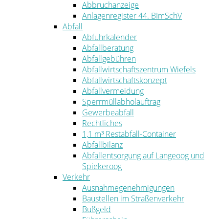
Abbruchanzeige
Anlagenregister 44. BImSchV
Abfall
Abfuhrkalender
Abfallberatung
Abfallgebühren
Abfallwirtschaftszentrum Wiefels
Abfallwirtschaftskonzept
Abfallvermeidung
Sperrmüllabholauftrag
Gewerbeabfall
Rechtliches
1,1 m³ Restabfall-Container
Abfallbilanz
Abfallentsorgung auf Langeoog und
Spiekeroog
Verkehr
Ausnahmegenehmigungen
Baustellen im Straßenverkehr
Bußgeld