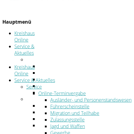
Hauptmenü
Kreishaus
Online
Service &
Aktuelles
Service
Online-Terminvergabe
Kreishaus
Was erledige ich wo?
Online
Ansprechpersonen
Service & Aktuelles
Formulare
Service
Öffnungszeiten
Online-Terminvergabe
Aktuelles
Ausländer- und Personenstandswesen
Stellenangebote
Führerscheinstelle
Azubiportal
Migration und Teilhabe
Pressemitteilungen
Zulassungsstelle
Bekanntmachungen & öffentliche
Jagd und Waffen
Zustellungen
Gewerbe