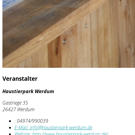
Veranstalter
Haustierpark Werdum
Gastriege 35
26427 Werdum
:
04974/990039
E-Mail:
info@haustierpark-werdum.de
Website:
http://www.haustierpark-werdum.de/