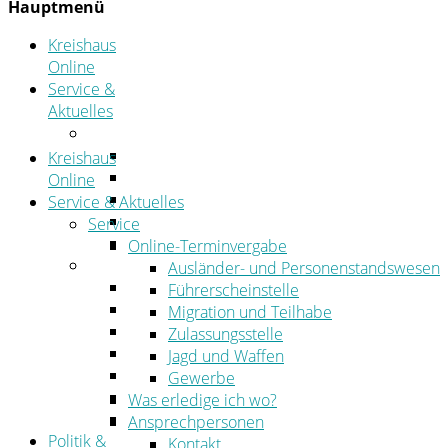
Hauptmenü
Kreishaus
Online
Service &
Aktuelles
Service
Online-Terminvergabe
Kreishaus
Was erledige ich wo?
Online
Ansprechpersonen
Service & Aktuelles
Formulare
Service
Öffnungszeiten
Online-Terminvergabe
Aktuelles
Ausländer- und Personenstandswesen
Stellenangebote
Führerscheinstelle
Azubiportal
Migration und Teilhabe
Pressemitteilungen
Zulassungsstelle
Bekanntmachungen & öffentliche Zustellung
Jagd und Waffen
Kehrbezirksausschreibungen
Gewerbe
Amtsblatt
Was erledige ich wo?
Öffentliche Ausschreibungen
Ansprechpersonen
Politik &
Kontakt