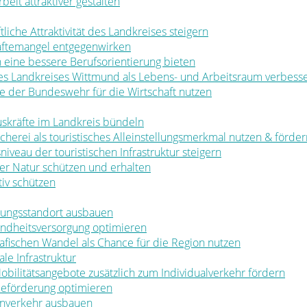
rbeit attraktiver gestalten
ftliche Attraktivität des Landkreises steigern
räftemangel entgegenwirken
en eine bessere Berufsorientierung bieten
 des Landkreises Wittmund als Lebens- und Arbeitsraum verbess
ale der Bundeswehr für die Wirtschaft nutzen
muskräfte im Landkreis bündeln
ischerei als touristisches Alleinstellungsmerkmal nutzen & förde
sniveau der touristischen Infrastruktur steigern
t der Natur schützen und erhalten
tiv schützen
ldungsstandort ausbauen
sundheitsversorgung optimieren
rafischen Wandel als Chance für die Region nutzen
le Infrastruktur
 Mobilitätsangebote zusätzlich zum Individualverkehr fördern
rbeförderung optimieren
nenverkehr ausbauen