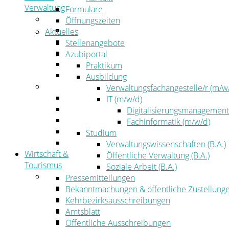
Verwaltung
Formulare
Politik
Öffnungszeiten
Kreistag
Aktuelles
Kreistagsinformationssystem
Stellenangebote
Bürgerinformationssystem
Azubiportal
Wahlen
Praktikum
Leitbild
Ausbildung
Verwaltung
Verwaltungsfachangestelle/r (m/w
Der Landrat
IT (m/w/d)
Gleichstellung
Digitalisierungsmanagement
Job & Karriere
Fachinformatik (m/w/d)
Kommunalaufsicht
Studium
Zahlen, Daten, Fakten
Verwaltungswissenschaften (B.A.)
Wirtschaft &
Öffentliche Verwaltung (B.A.)
Tourismus
Soziale Arbeit (B.A.)
Wirtschaft
Pressemitteilungen
Wirtschaftsförderung
Bekanntmachungen & öffentliche Zustellung
Gewerbeflächen und Unternehmen
Kehrbezirksausschreibungen
Arbeitgeberservice
Amtsblatt
Mobilfunk & Breitband
Öffentliche Ausschreibungen