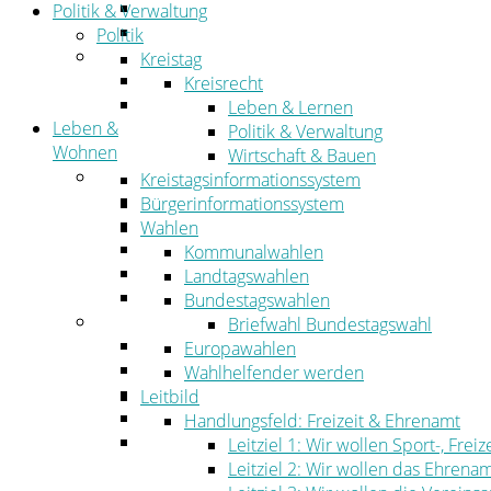
Straßen- und Radwegebau
Politik & Verwaltung
Landwirtschaft
Politik
Tourismus
Kreistag
Freizeit und Urlaub im Landkreis
Kreisrecht
Veranstaltungen
Leben & Lernen
Leben &
Politik & Verwaltung
Wohnen
Wirtschaft & Bauen
Leben
Kreistagsinformationssystem
Migration
Bürgerinformationssystem
Schulen, Bildung, Sport und Kultur
Wahlen
Soziales
Kommunalwahlen
Gesundheit
Landtagswahlen
Jugend, Familie und Senioren
Bundestagswahlen
Wohnen
Briefwahl Bundestagswahl
Bauen und Planen
Europawahlen
Abfall
Wahlhelfender werden
Verkehr
Leitbild
Umwelt
Handlungsfeld: Freizeit & Ehrenamt
Ordnung
Leitziel 1: Wir wollen Sport-, Fr
Leitziel 2: Wir wollen das Ehrena