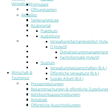
Verwaltung
Formulare
Politik
Öffnungszeiten
Kreistag
Aktuelles
Kreistagsinformationssystem
Stellenangebote
Bürgerinformationssystem
Azubiportal
Wahlen
Praktikum
Leitbild
Ausbildung
Verwaltung
Verwaltungsfachangestelle/r (m/w
Der Landrat
IT (m/w/d)
Gleichstellung
Digitalisierungsmanagement
Job & Karriere
Fachinformatik (m/w/d)
Kommunalaufsicht
Studium
Zahlen, Daten, Fakten
Verwaltungswissenschaften (B.A.)
Wirtschaft &
Öffentliche Verwaltung (B.A.)
Tourismus
Soziale Arbeit (B.A.)
Wirtschaft
Pressemitteilungen
Wirtschaftsförderung
Bekanntmachungen & öffentliche Zustellung
Gewerbeflächen und Unternehmen
Kehrbezirksausschreibungen
Arbeitgeberservice
Amtsblatt
Mobilfunk & Breitband
Öffentliche Ausschreibungen