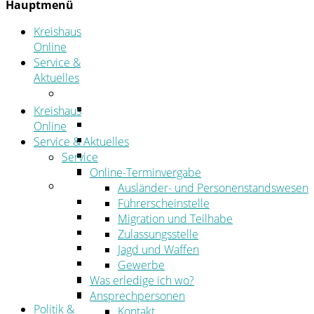
Hauptmenü
Kreishaus
Online
Service &
Aktuelles
Service
Online-Terminvergabe
Kreishaus
Was erledige ich wo?
Online
Ansprechpersonen
Service & Aktuelles
Formulare
Service
Öffnungszeiten
Online-Terminvergabe
Aktuelles
Ausländer- und Personenstandswesen
Stellenangebote
Führerscheinstelle
Azubiportal
Migration und Teilhabe
Pressemitteilungen
Zulassungsstelle
Bekanntmachungen & öffentliche Zustellung
Jagd und Waffen
Kehrbezirksausschreibungen
Gewerbe
Amtsblatt
Was erledige ich wo?
Öffentliche Ausschreibungen
Ansprechpersonen
Politik &
Kontakt