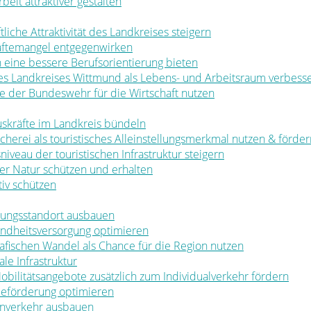
rbeit attraktiver gestalten
ftliche Attraktivität des Landkreises steigern
räftemangel entgegenwirken
en eine bessere Berufsorientierung bieten
 des Landkreises Wittmund als Lebens- und Arbeitsraum verbess
ale der Bundeswehr für die Wirtschaft nutzen
muskräfte im Landkreis bündeln
ischerei als touristisches Alleinstellungsmerkmal nutzen & förde
sniveau der touristischen Infrastruktur steigern
t der Natur schützen und erhalten
tiv schützen
ldungsstandort ausbauen
sundheitsversorgung optimieren
rafischen Wandel als Chance für die Region nutzen
le Infrastruktur
 Mobilitätsangebote zusätzlich zum Individualverkehr fördern
rbeförderung optimieren
nenverkehr ausbauen