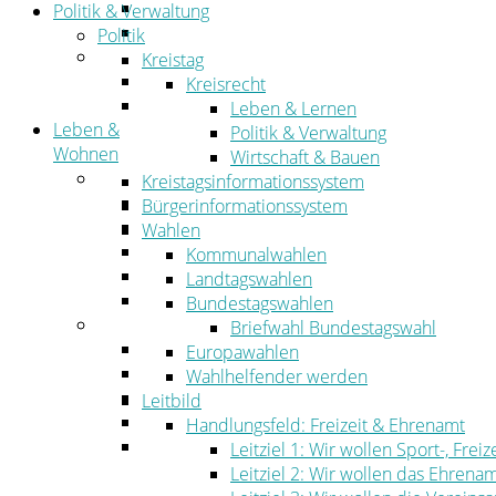
Straßen- und Radwegebau
Politik & Verwaltung
Landwirtschaft
Politik
Tourismus
Kreistag
Freizeit und Urlaub im Landkreis
Kreisrecht
Veranstaltungen
Leben & Lernen
Leben &
Politik & Verwaltung
Wohnen
Wirtschaft & Bauen
Leben
Kreistagsinformationssystem
Migration
Bürgerinformationssystem
Schulen, Bildung, Sport und Kultur
Wahlen
Soziales
Kommunalwahlen
Gesundheit
Landtagswahlen
Jugend, Familie und Senioren
Bundestagswahlen
Wohnen
Briefwahl Bundestagswahl
Bauen und Planen
Europawahlen
Abfall
Wahlhelfender werden
Verkehr
Leitbild
Umwelt
Handlungsfeld: Freizeit & Ehrenamt
Ordnung
Leitziel 1: Wir wollen Sport-, Fr
Leitziel 2: Wir wollen das Ehrena