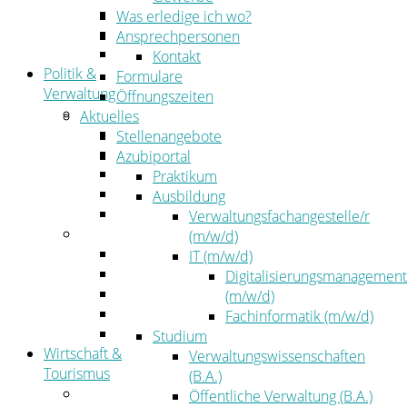
Kehrbezirksausschreibungen
Was erledige ich wo?
Amtsblatt
Ansprechpersonen
Öffentliche Ausschreibungen
Kontakt
Politik &
Formulare
Verwaltung
Öffnungszeiten
Politik
Aktuelles
Kreistag
Stellenangebote
Kreistagsinformationssystem
Azubiportal
Bürgerinformationssystem
Praktikum
Wahlen
Ausbildung
Leitbild
Verwaltungsfachangestelle/r
Verwaltung
(m/w/d)
Der Landrat
IT (m/w/d)
Gleichstellung
Digitalisierungsmanagement
Job & Karriere
(m/w/d)
Kommunalaufsicht
Fachinformatik (m/w/d)
Zahlen, Daten, Fakten
Studium
Wirtschaft &
Verwaltungswissenschaften
Tourismus
(B.A.)
Wirtschaft
Öffentliche Verwaltung (B.A.)