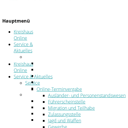
Hauptmenü
Kreishaus
Online
Service &
Aktuelles
Service
Online-Terminvergabe
Kreishaus
Was erledige ich wo?
Online
Ansprechpersonen
Service & Aktuelles
Formulare
Service
Öffnungszeiten
Online-Terminvergabe
Aktuelles
Ausländer- und Personenstandswesen
Stellenangebote
Führerscheinstelle
Azubiportal
Migration und Teilhabe
Pressemitteilungen
Zulassungsstelle
Bekanntmachungen & öffentliche
Jagd und Waffen
Zustellungen
Gewerbe