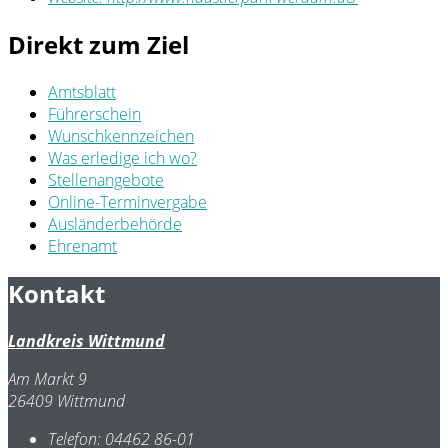
Direkt zum Ziel
Amtsblatt
Führerschein
Wunschkennzeichen
Was erledige ich wo?
Stellenangebote
Online-Terminvergabe
Ausländerbehörde
Ehrenamt
Kontakt
Landkreis Wittmund
Am Markt 9
26409 Wittmund
Telefon:
04462 86-01