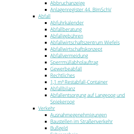
Abbruchanzeige
Anlagenregister 44. BImSchV
Abfall
Abfuhrkalender
Abfallberatung
Abfallgebühren
Abfallwirtschaftszentrum Wiefels
Abfallwirtschaftskonzept
Abfallvermeidung
Sperrmüllabholauftrag
Gewerbeabfall
Rechtliches
1,1 m³ Restabfall-Container
Abfallbilanz
Abfallentsorgung auf Langeoog und
Spiekeroog
Verkehr
Ausnahmegenehmigungen
Baustellen im Straßenverkehr
Bußgeld