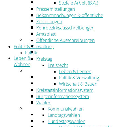
Wirtschaftsförderung
Soziale Arbeit (B.A.)
Gewerbeflächen und Unternehmen
Pressemitteilungen
Arbeitgeberservice
Bekanntmachungen & öffentliche
Mobilfunk & Breitband
Zustellungen
Straßen- und Radwegebau
Kehrbezirksausschreibungen
Landwirtschaft
Amtsblatt
Tourismus
Öffentliche Ausschreibungen
Freizeit und Urlaub im Landkreis
Politik & Verwaltung
Veranstaltungen
Politik
Leben &
Kreistag
Wohnen
Kreisrecht
Leben
Leben & Lernen
Migration
Politik & Verwaltung
Schulen, Bildung, Sport und Kultur
Wirtschaft & Bauen
Soziales
Kreistagsinformationssystem
Gesundheit
Bürgerinformationssystem
Jugend, Familie und Senioren
Wahlen
Wohnen
Kommunalwahlen
Bauen und Planen
Landtagswahlen
Abfall
Bundestagswahlen
Verkehr