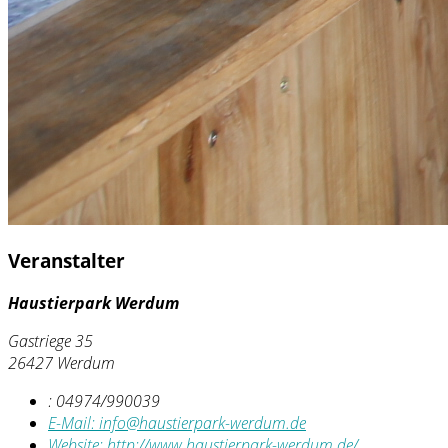
Veranstalter
Haustierpark Werdum
Gastriege 35
26427 Werdum
:
04974/990039
E-Mail:
info@haustierpark-werdum.de
Website:
http://www.haustierpark-werdum.de/