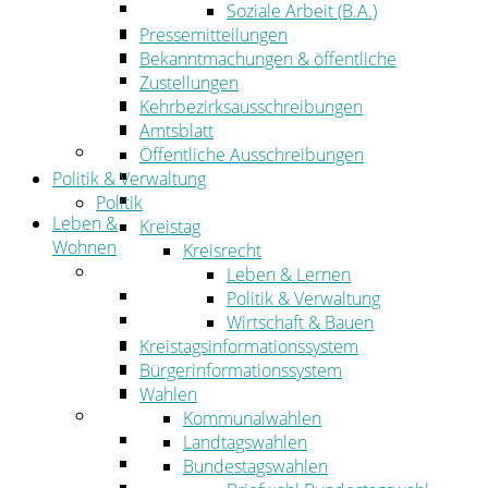
Wirtschaftsförderung
Soziale Arbeit (B.A.)
Gewerbeflächen und Unternehmen
Pressemitteilungen
Arbeitgeberservice
Bekanntmachungen & öffentliche
Mobilfunk & Breitband
Zustellungen
Straßen- und Radwegebau
Kehrbezirksausschreibungen
Landwirtschaft
Amtsblatt
Tourismus
Öffentliche Ausschreibungen
Freizeit und Urlaub im Landkreis
Politik & Verwaltung
Veranstaltungen
Politik
Leben &
Kreistag
Wohnen
Kreisrecht
Leben
Leben & Lernen
Migration
Politik & Verwaltung
Schulen, Bildung, Sport und Kultur
Wirtschaft & Bauen
Soziales
Kreistagsinformationssystem
Gesundheit
Bürgerinformationssystem
Jugend, Familie und Senioren
Wahlen
Wohnen
Kommunalwahlen
Bauen und Planen
Landtagswahlen
Abfall
Bundestagswahlen
Verkehr