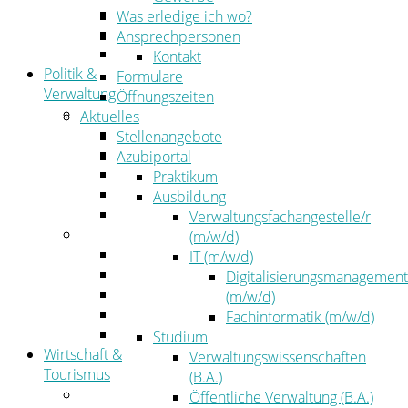
Kehrbezirksausschreibungen
Was erledige ich wo?
Amtsblatt
Ansprechpersonen
Öffentliche Ausschreibungen
Kontakt
Politik &
Formulare
Verwaltung
Öffnungszeiten
Politik
Aktuelles
Kreistag
Stellenangebote
Kreistagsinformationssystem
Azubiportal
Bürgerinformationssystem
Praktikum
Wahlen
Ausbildung
Leitbild
Verwaltungsfachangestelle/r
Verwaltung
(m/w/d)
Der Landrat
IT (m/w/d)
Gleichstellung
Digitalisierungsmanagement
Job & Karriere
(m/w/d)
Kommunalaufsicht
Fachinformatik (m/w/d)
Zahlen, Daten, Fakten
Studium
Wirtschaft &
Verwaltungswissenschaften
Tourismus
(B.A.)
Wirtschaft
Öffentliche Verwaltung (B.A.)