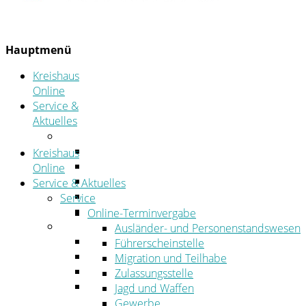
Hauptmenü
Kreishaus
Online
Service &
Aktuelles
Service
Online-Terminvergabe
Kreishaus
Was erledige ich wo?
Online
Ansprechpersonen
Service & Aktuelles
Formulare
Service
Öffnungszeiten
Online-Terminvergabe
Aktuelles
Ausländer- und Personenstandswesen
Stellenangebote
Führerscheinstelle
Azubiportal
Migration und Teilhabe
Pressemitteilungen
Zulassungsstelle
Bekanntmachungen & öffentliche
Jagd und Waffen
Zustellungen
Gewerbe