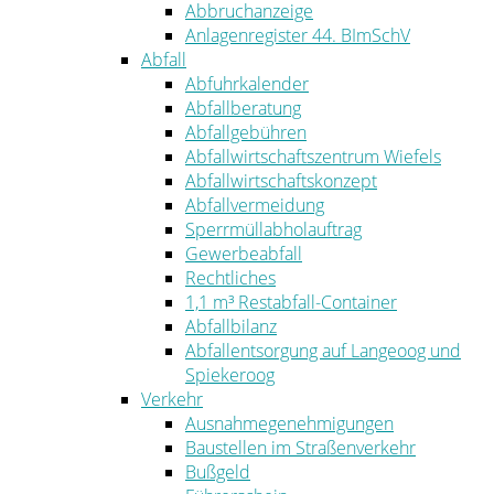
Abbruchanzeige
Anlagenregister 44. BImSchV
Abfall
Abfuhrkalender
Abfallberatung
Abfallgebühren
Abfallwirtschaftszentrum Wiefels
Abfallwirtschaftskonzept
Abfallvermeidung
Sperrmüllabholauftrag
Gewerbeabfall
Rechtliches
1,1 m³ Restabfall-Container
Abfallbilanz
Abfallentsorgung auf Langeoog und
Spiekeroog
Verkehr
Ausnahmegenehmigungen
Baustellen im Straßenverkehr
Bußgeld